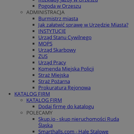
Pogoda w Orzeszu
ADMINISTRACJA
Burmistrz miasta
Jak załatwić sprawę w Urzędzie Miasta?
INSTYTUCJE
Urząd Stanu Cywilnego
MOPS
Urząd Skarbowy
ZUS
Urząd Pracy
Komenda Miejska Policji
Straż Miejska
Straż Pożarna
Prokuratura Rejonowa
KATALOG FIRM
KATALOG FIRM
Dodaj firmę do katalogu
POLECAMY
Skup.io - skup nieruchomości Ruda
Śląska
Smarthalls.com - Hale Stalowe