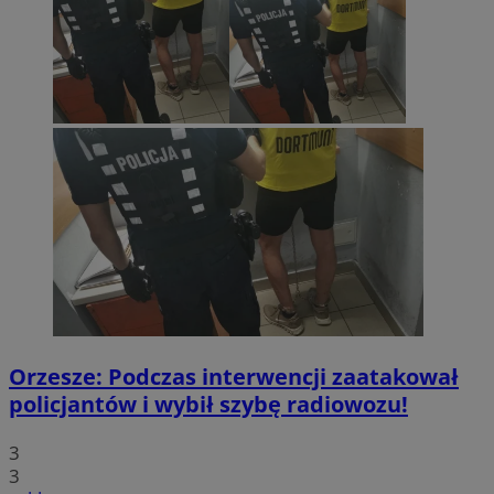
Orzesze: Podczas interwencji zaatakował
policjantów i wybił szybę radiowozu!
3
3