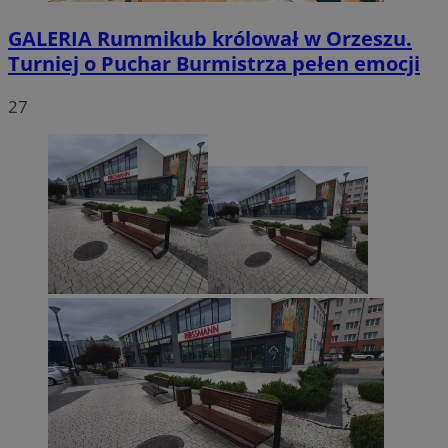
GALERIA
Rummikub królował w Orzeszu.
Turniej o Puchar Burmistrza pełen emocji
27