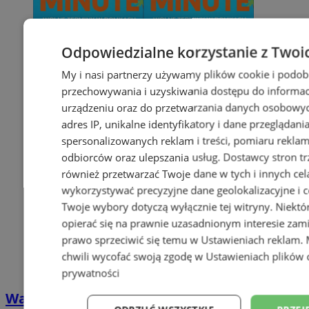
Odpowiedzialne korzystanie z Twoi
My i nasi partnerzy używamy plików cookie i podob
przechowywania i uzyskiwania dostępu do informac
urządzeniu oraz do przetwarzania danych osobowych
adres IP, unikalne identyfikatory i dane przeglądani
spersonalizowanych reklam i treści, pomiaru reklam i
odbiorców oraz ulepszania usług.
Dostawcy stron tr
również przetwarzać Twoje dane w tych i innych cel
wykorzystywać precyzyjne dane geolokalizacyjne i c
Twoje wybory dotyczą wyłącznie tej witryny. Niekt
opierać się na prawnie uzasadnionym interesie zami
prawo sprzeciwić się temu w
Ustawieniach reklam
.
chwili wycofać swoją zgodę w
Ustawieniach plików 
prywatności
Wakacyjny wypoczynek nad Bałtykiem w