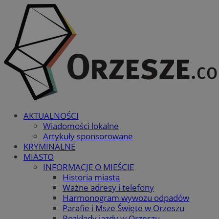
AKTUALNOŚCI
Wiadomości lokalne
Artykuły sponsorowane
KRYMINALNE
MIASTO
INFORMACJE O MIEŚCIE
Historia miasta
Ważne adresy i telefony
Harmonogram wywozu odpadów
Parafie i Msze Święte w Orzeszu
Rozkłady jazdy w Orzeszu