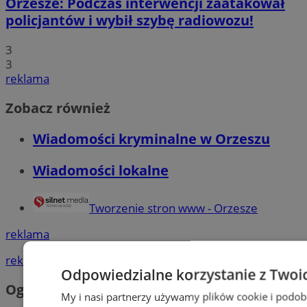
Orzesze: Podczas interwencji zaatakował
policjantów i wybił szybę radiowozu!
3
3
reklama
Zobacz również
Wiadomości kryminalne w Orzeszu
Wiadomości lokalne
Tworzenie stron www - Orzesze
reklama
reklama
Odpowiedzialne korzystanie z Twoi
Ogłoszenia
My i nasi partnerzy używamy plików cookie i podob