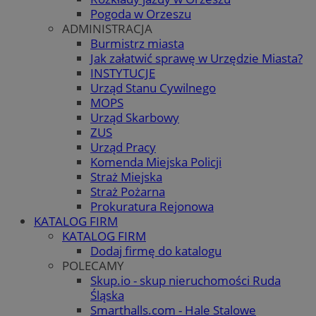
Pogoda w Orzeszu
ADMINISTRACJA
Burmistrz miasta
Jak załatwić sprawę w Urzędzie Miasta?
INSTYTUCJE
Urząd Stanu Cywilnego
MOPS
Urząd Skarbowy
ZUS
Urząd Pracy
Komenda Miejska Policji
Straż Miejska
Straż Pożarna
Prokuratura Rejonowa
KATALOG FIRM
KATALOG FIRM
Dodaj firmę do katalogu
POLECAMY
Skup.io - skup nieruchomości Ruda
Śląska
Smarthalls.com - Hale Stalowe