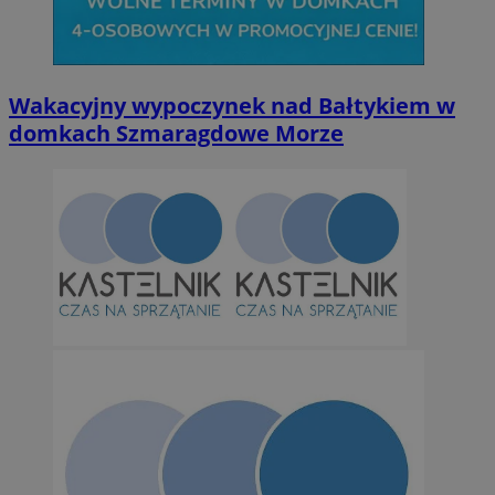
Niesklasyfikowane
Wakacyjny wypoczynek nad Bałtykiem w
domkach Szmaragdowe Morze
Niezbędne
Wydajność
Targetowanie
Funkcjonalno
Niezbędne pliki cookie umożliwiają korzystanie z podstawowych fun
takich jak logowanie użytkownika i zarządzanie kontem. Bez niezb
można prawidłowo korzystać ze strony internetowej.
Provider
/
Okres
Nazwa
Domena
przechowywan
SessID
orzesze.com.pl
1 rok
QeSessID
orzesze.com.pl
1 rok