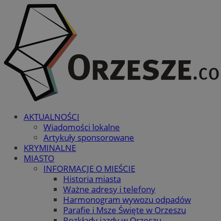
AKTUALNOŚCI
Wiadomości lokalne
Artykuły sponsorowane
KRYMINALNE
MIASTO
INFORMACJE O MIEŚCIE
Historia miasta
Ważne adresy i telefony
Harmonogram wywozu odpadów
Parafie i Msze Święte w Orzeszu
Rozkłady jazdy w Orzeszu