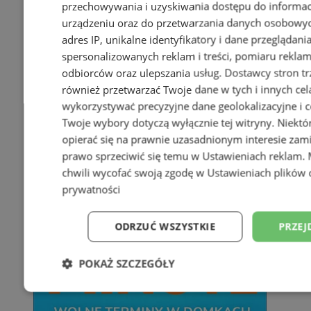
przechowywania i uzyskiwania dostępu do informac
urządzeniu oraz do przetwarzania danych osobowych
adres IP, unikalne identyfikatory i dane przeglądani
spersonalizowanych reklam i treści, pomiaru reklam i
odbiorców oraz ulepszania usług.
Dostawcy stron tr
również przetwarzać Twoje dane w tych i innych cel
wykorzystywać precyzyjne dane geolokalizacyjne i c
Twoje wybory dotyczą wyłącznie tej witryny. Niekt
opierać się na prawnie uzasadnionym interesie zami
prawo sprzeciwić się temu w
Ustawieniach reklam
.
chwili wycofać swoją zgodę w
Ustawieniach plików 
prywatności
ODRZUĆ WSZYSTKIE
PRZEJ
POKAŻ SZCZEGÓŁY
Niezbędne
Wydajność
Targetowani