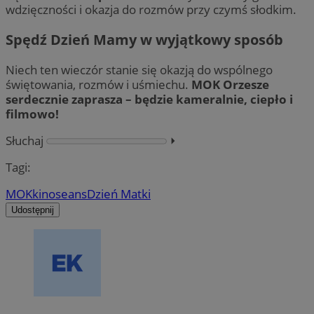
wdzięczności i okazja do rozmów przy czymś słodkim.
Spędź Dzień Mamy w wyjątkowy sposób
Niech ten wieczór stanie się okazją do wspólnego
świętowania, rozmów i uśmiechu.
MOK Orzesze
serdecznie zaprasza – będzie kameralnie, ciepło i
filmowo!
Słuchaj
⏵︎
Tagi:
MOK
kino
seans
Dzień Matki
Udostępnij