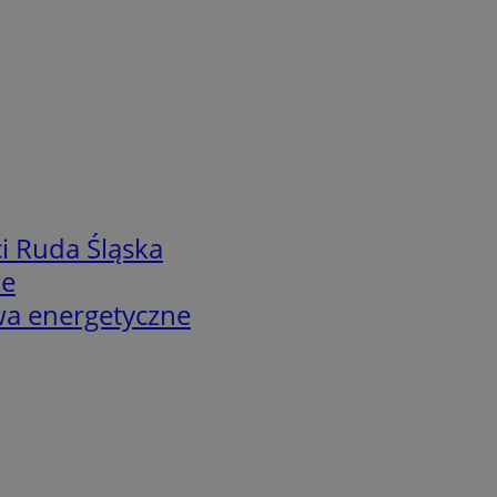
i Ruda Śląska
we
twa energetyczne