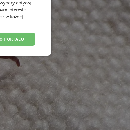
 wybory dotyczą
nym interesie
sz w każdej
DO PORTALU
esklasyfikowane
ane
owanie użytkownika i
j.