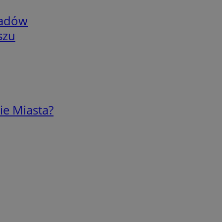
adów
szu
ie Miasta?