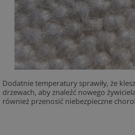
SessID
QeSessID
MvSessID
VISITOR_PRIVACY_
__cf_bm
Dodatnie temperatury sprawiły, że kles
drzewach, aby znaleźć nowego żywiciela 
CookieScriptConse
również przenosić niebezpieczne chorob
__cf_bm