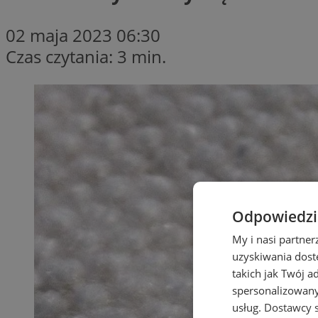
02 maja 2023 06:30
Czas czytania: 3 min.
Odpowiedzia
My i nasi partne
uzyskiwania dost
takich jak Twój a
spersonalizowanyc
usług.
Dostawcy s