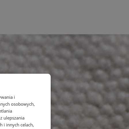
ywania i
danych osobowych,
etlania
az ulepszania
 i innych celach,