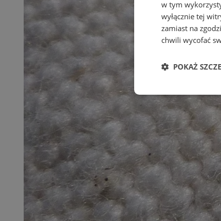
w tym wykorzysty
wyłącznie tej wi
zamiast na zgodz
chwili wycofać s
POKAŻ SZCZ
Niezbędne
Ni
Niezbędne pliki cook
zarządzanie kontem. 
Nazwa