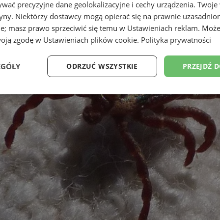
wać precyzyjne dane geolokalizacyjne i cechy urządzenia. Twoje
tryny. Niektórzy dostawcy mogą opierać się na prawnie uzasadnio
ie; masz prawo sprzeciwić się temu w
Ustawieniach reklam
. Może
woją zgodę w
Ustawieniach plików cookie
.
Polityka prywatności
EGÓŁY
ODRZUĆ WSZYSTKIE
PRZEJDŹ 
Wydajność
Targetowanie
Funkcjonalność
Ni
ezbędne
Wydajność
Targetowanie
Funkcjonalność
Niesklasyfikow
ie umożliwiają korzystanie z podstawowych funkcji strony internetowej, takich jak log
Bez niezbędnych plików cookie nie można prawidłowo korzystać ze strony internetowe
Provider
/
Okres
Opis
Domena
przechowywania