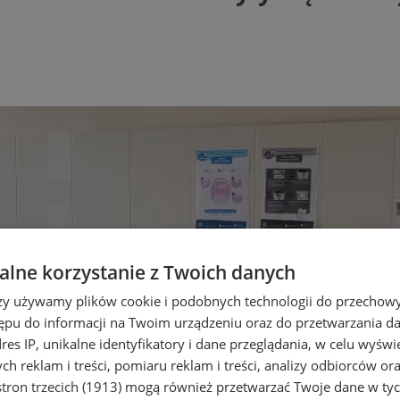
lne korzystanie z Twoich danych
rzy używamy plików cookie i podobnych technologii do przechow
ępu do informacji na Twoim urządzeniu oraz do przetwarzania 
dres IP, unikalne identyfikatory i dane przeglądania, w celu wyświ
h reklam i treści, pomiaru reklam i treści, analizy odbiorców or
tron trzecich (1913)
mogą również przetwarzać Twoje dane w tych