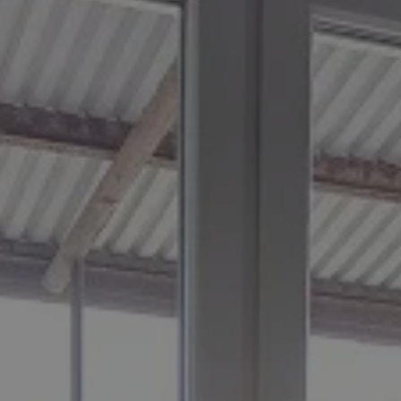
orzesze.com.pl
1 rok
Ten plik cookie przechowuje identyfi
orzesze.com.pl
1 rok
Ten plik cookie przechowuje identyfi
orzesze.com.pl
1 rok
Ten plik cookie przechowuje identyfi
METADATA
5 miesięcy 4
Ten plik cookie przechowuje inform
YouTube
tygodnie
użytkownika oraz jego preferencjac
.youtube.com
prywatności podczas korzystania z w
wybory dotyczące polityki prywatno
zgody, zapewniając ich przestrzega
wizytach. Dzięki temu użytkownik 
konfigurować swoich preferencji, c
zgodność z regulacjami ochrony da
29 minut 59
Ten plik cookie służy do rozróżniani
Cloudflare
sekund
to korzystne dla strony internetow
Inc.
umożliwia tworzenie ważnych rapo
.x.com
korzystania z jej witryny internetow
nt
4 tygodnie 2 dni
Ten plik cookie jest używany przez 
CookieScript
Google Privacy Policy
Script.com do zapamiętywania prefe
orzesze.com.pl
zgody użytkownika na pliki cookie. 
aby baner cookie Cookie-Script.com
29 minut 55
Ten plik cookie służy do rozróżniani
Cloudflare
sekund
to korzystne dla strony internetow
Inc.
umożliwia tworzenie ważnych rapo
.twitter.com
korzystania z jej witryny internetow