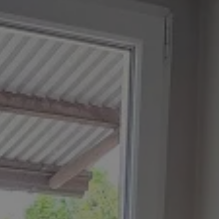
kator sesji.
kator sesji.
kator sesji.
acje o zgodzie
h dotyczących
itryny. Rejestruje
ści i ustawień
nie w kolejnych
nie musi ponownie
o zwiększa wygodę i
nych.
a ludzi i botów. Jest
ej, ponieważ
rtów na temat
ej.
usługę Cookie-
rencji dotyczących
Jest to konieczne,
 działał poprawnie.
a ludzi i botów. Jest
ej, ponieważ
rtów na temat
ej.