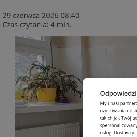
29 czerwca 2026 08:40
Czas czytania: 4 min.
Odpowiedzia
My i nasi partne
uzyskiwania dost
takich jak Twój a
spersonalizowanyc
usług.
Dostawcy s