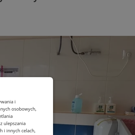
ywania i
danych osobowych,
etlania
az ulepszania
 i innych celach,