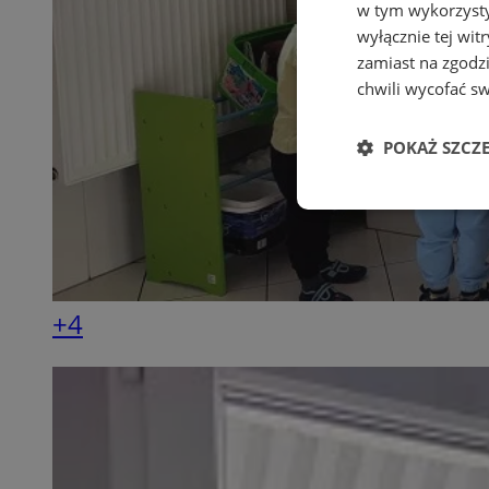
w tym wykorzysty
wyłącznie tej wi
zamiast na zgodz
chwili wycofać s
POKAŻ SZCZ
Niezbędne
+4
Ni
Niezbędne pliki cook
zarządzanie kontem. 
Nazwa