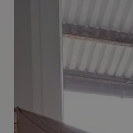
SessID
QeSessID
MvSessID
VISITOR_PRIVACY_
__cf_bm
CookieScriptConse
__cf_bm