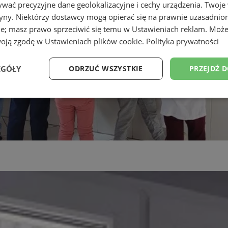
wać precyzyjne dane geolokalizacyjne i cechy urządzenia. Twoje
tryny. Niektórzy dostawcy mogą opierać się na prawnie uzasadnio
ie; masz prawo sprzeciwić się temu w
Ustawieniach reklam
. Może
woją zgodę w
Ustawieniach plików cookie
.
Polityka prywatności
EGÓŁY
ODRZUĆ WSZYSTKIE
PRZEJDŹ 
Wydajność
Targetowanie
Funkcjonalność
Ni
ezbędne
Wydajność
Targetowanie
Funkcjonalność
Niesklasyfikow
ie umożliwiają korzystanie z podstawowych funkcji strony internetowej, takich jak log
Bez niezbędnych plików cookie nie można prawidłowo korzystać ze strony internetowe
Provider
/
Okres
Opis
Domena
przechowywania