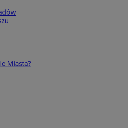
adów
szu
ie Miasta?