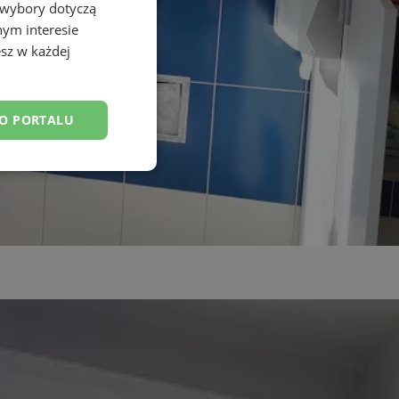
 wybory dotyczą
nym interesie
sz w każdej
DO PORTALU
esklasyfikowane
ane
owanie użytkownika i
j.