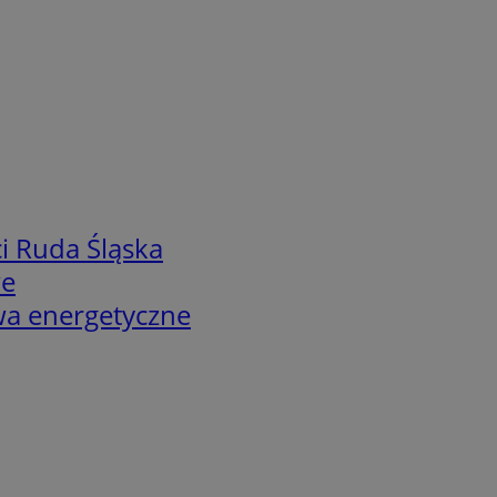
i Ruda Śląska
we
twa energetyczne