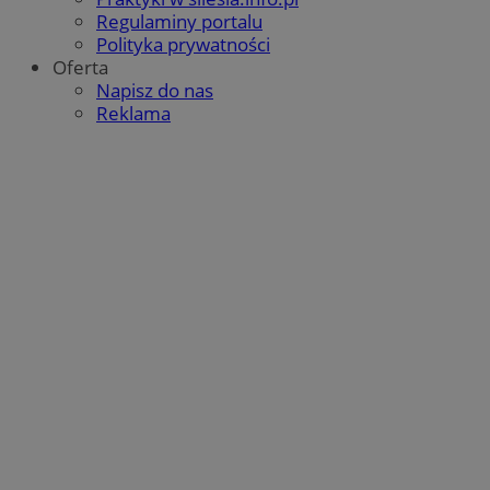
intern
us
Regulaminy portalu
zaanga
w
Polityka prywatności
fi
__gpi
.orzesze.com.pl
1 rok
Ten pli
Po
Oferta
prawd
sy
Napisz do nas
śledzen
ró
gromad
Mi
Reklama
temat i
śl
wskaźn
intern
OAID
1 rok
Po
OpenX
doświa
re
Technologies
dl
Inc.
cz
reklama.silnet.pl
ok
Po
zw
ni
uż
co
mo
śl
d
IDE
1 rok 2 miesiące
Te
Google LLC
us
.doubleclick.net
Do
in
sp
ko
in
re
ko