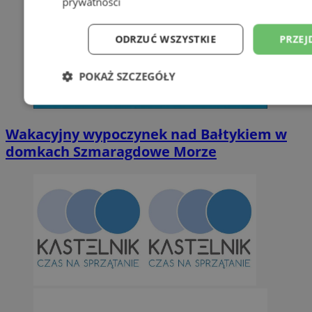
prywatności
ODRZUĆ WSZYSTKIE
PRZEJ
POKAŻ SZCZEGÓŁY
Niezbędne
Wydajność
Targetowani
Wakacyjny wypoczynek nad Bałtykiem w
domkach Szmaragdowe Morze
Niesklasyfikowane
Niezbędne
Wydajność
Targetowanie
Funkcjonalno
Niezbędne pliki cookie umożliwiają korzystanie z podstawowych fun
takich jak logowanie użytkownika i zarządzanie kontem. Bez niezb
można prawidłowo korzystać ze strony internetowej.