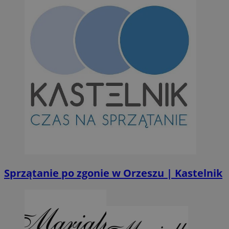
Provider
/
Okres
Nazwa
Domena
przechowywan
SessID
orzesze.com.pl
1 rok
QeSessID
orzesze.com.pl
1 rok
MvSessID
orzesze.com.pl
1 rok
VISITOR_PRIVACY_METADATA
5 miesięcy 4
YouTube
tygodnie
.youtube.com
Sprzątanie po zgonie w Orzeszu | Kastelnik
Googl