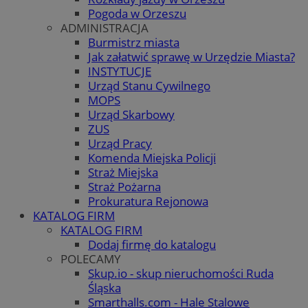
Pogoda w Orzeszu
ADMINISTRACJA
Burmistrz miasta
Jak załatwić sprawę w Urzędzie Miasta?
INSTYTUCJE
Urząd Stanu Cywilnego
MOPS
Urząd Skarbowy
ZUS
Urząd Pracy
Komenda Miejska Policji
Straż Miejska
Straż Pożarna
Prokuratura Rejonowa
KATALOG FIRM
KATALOG FIRM
Dodaj firmę do katalogu
POLECAMY
Skup.io - skup nieruchomości Ruda
Śląska
Smarthalls.com - Hale Stalowe