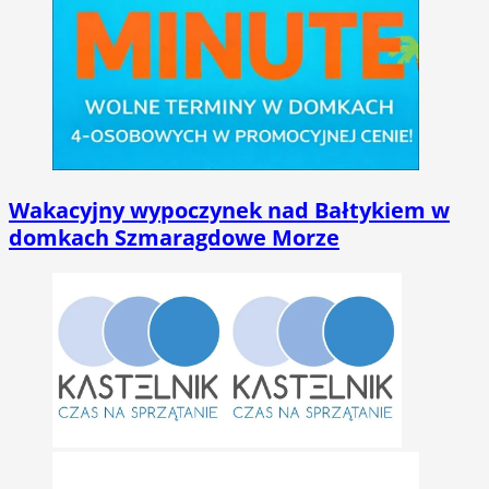
Wakacyjny wypoczynek nad Bałtykiem w
domkach Szmaragdowe Morze