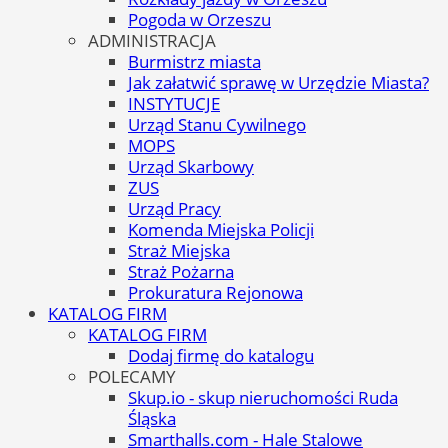
Pogoda w Orzeszu
ADMINISTRACJA
Burmistrz miasta
Jak załatwić sprawę w Urzędzie Miasta?
INSTYTUCJE
Urząd Stanu Cywilnego
MOPS
Urząd Skarbowy
ZUS
Urząd Pracy
Komenda Miejska Policji
Straż Miejska
Straż Pożarna
Prokuratura Rejonowa
KATALOG FIRM
KATALOG FIRM
Dodaj firmę do katalogu
POLECAMY
Skup.io - skup nieruchomości Ruda
Śląska
Smarthalls.com - Hale Stalowe