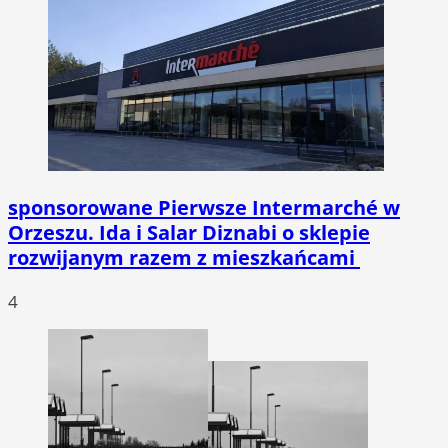
sponsorowane
Pierwsze Intermarché w
Orzeszu. Ida i Salar Diznabi o sklepie
rozwijanym razem z mieszkańcami
4