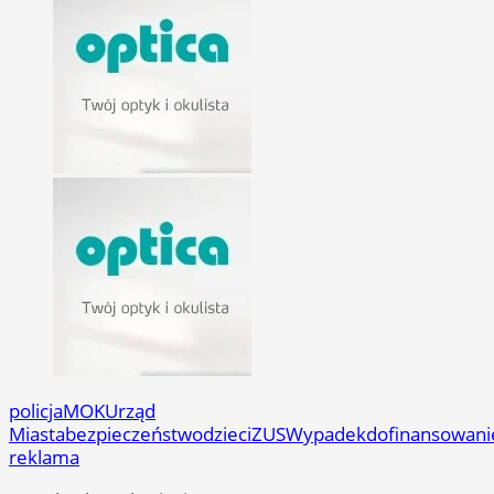
policja
MOK
Urząd
Miasta
bezpieczeństwo
dzieci
ZUS
Wypadek
dofinansowani
reklama