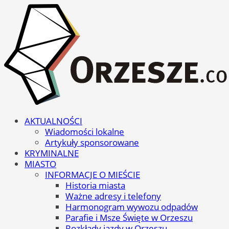
AKTUALNOŚCI
Wiadomości lokalne
Artykuły sponsorowane
KRYMINALNE
MIASTO
INFORMACJE O MIEŚCIE
Historia miasta
Ważne adresy i telefony
Harmonogram wywozu odpadów
Parafie i Msze Święte w Orzeszu
Rozkłady jazdy w Orzeszu