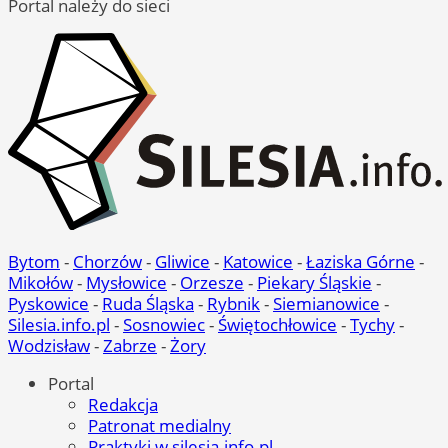
Portal należy do sieci
Bytom
-
Chorzów
-
Gliwice
-
Katowice
-
Łaziska Górne
-
Mikołów
-
Mysłowice
-
Orzesze
-
Piekary Śląskie
-
Pyskowice
-
Ruda Śląska
-
Rybnik
-
Siemianowice
-
Silesia.info.pl
-
Sosnowiec
-
Świętochłowice
-
Tychy
-
Wodzisław
-
Zabrze
-
Żory
Portal
Redakcja
Patronat medialny
Praktyki w silesia.info.pl