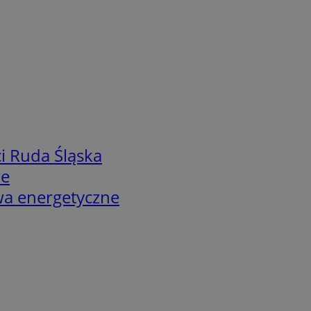
i Ruda Śląska
we
twa energetyczne