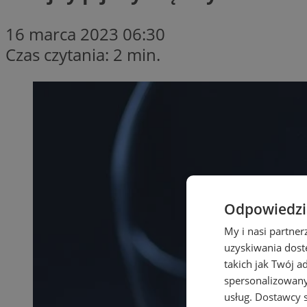
16 marca 2023 06:30
Czas czytania: 2 min.
Odpowiedzia
My i nasi partne
uzyskiwania dost
takich jak Twój a
spersonalizowanyc
usług.
Dostawcy s