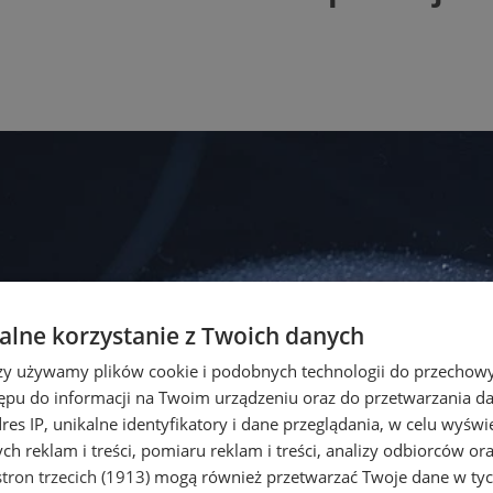
lne korzystanie z Twoich danych
rzy używamy plików cookie i podobnych technologii do przechow
ępu do informacji na Twoim urządzeniu oraz do przetwarzania 
dres IP, unikalne identyfikatory i dane przeglądania, w celu wyświ
h reklam i treści, pomiaru reklam i treści, analizy odbiorców or
tron trzecich (1913)
mogą również przetwarzać Twoje dane w tych