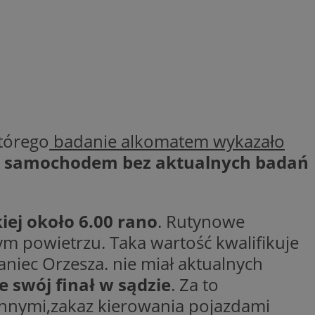
wywania
Opis
rakcji użytkowników
u poprawy
ubleClick for
 strony
yświetlanie reklam
.
nalytics - co
 którego używamy
nej usługi
owej do
zróżniania
którego
badanie alkomatem wykazało
 losowo
a. Jest on
w jaki sposób
ię samochodem bez aktualnych badań
ie i służy do
ygodnie
ernetowej, oraz
sesji i kampanii na
wy mógł zobaczyć
ygodnie
niem Microsoft
ażaniem funkcji i
ywania informacji o
rolować, które
iej około 6.00 rano
. Rutynowe
tron w jedną sesję
wyświetlane
 etapowych,
m powietrzu. Taka wartość kwalifikuje
nego użytkownika
ytics do
niec Orzesza. nie miał aktualnych
serii produktów
e swój finał w sądzie
. Za to
rznej przez
sie rzeczywistym od
nnymi,zakaz kierowania pojazdami
aangażowania