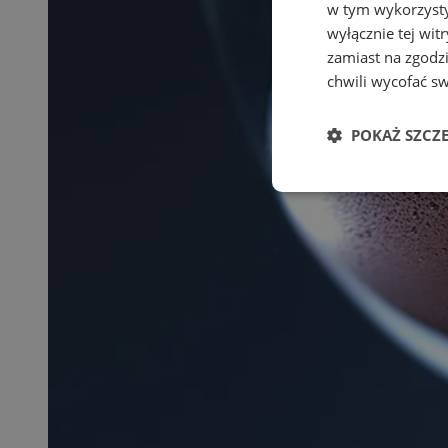
w tym wykorzysty
wyłącznie tej wi
zamiast na zgodz
chwili wycofać s
POKAŻ SZCZ
Niezbędne
Ni
Niezbędne pliki cook
zarządzanie kontem. 
Nazwa