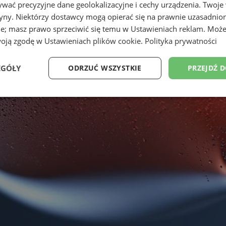
wać precyzyjne dane geolokalizacyjne i cechy urządzenia. Twoje
tryny. Niektórzy dostawcy mogą opierać się na prawnie uzasadnio
ie; masz prawo sprzeciwić się temu w
Ustawieniach reklam
. Może
woją zgodę w
Ustawieniach plików cookie
.
Polityka prywatności
EGÓŁY
ODRZUĆ WSZYSTKIE
PRZEJDŹ 
Wydajność
Targetowanie
Funkcjonalność
Ni
ezbędne
Wydajność
Targetowanie
Funkcjonalność
Niesklasyfikow
ie umożliwiają korzystanie z podstawowych funkcji strony internetowej, takich jak log
Bez niezbędnych plików cookie nie można prawidłowo korzystać ze strony internetowe
Provider
/
Okres
Opis
Domena
przechowywania