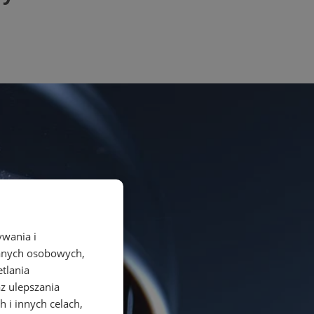
ywania i
danych osobowych,
etlania
az ulepszania
 i innych celach,