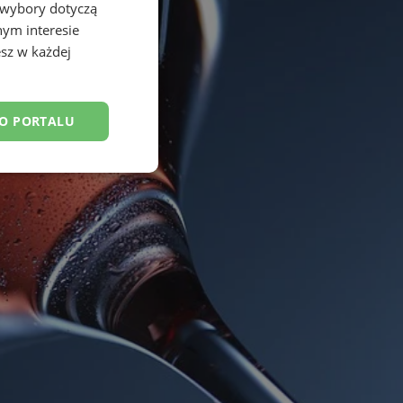
 wybory dotyczą
nym interesie
sz w każdej
DO PORTALU
esklasyfikowane
ane
owanie użytkownika i
j.