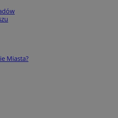
adów
szu
ie Miasta?