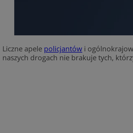
SessID
QeSessID
MvSessID
VISITOR_PRIVACY_
Liczne apele
policjantów
i ogólnokrajow
naszych drogach nie brakuje tych, któr
__cf_bm
CookieScriptConse
__cf_bm