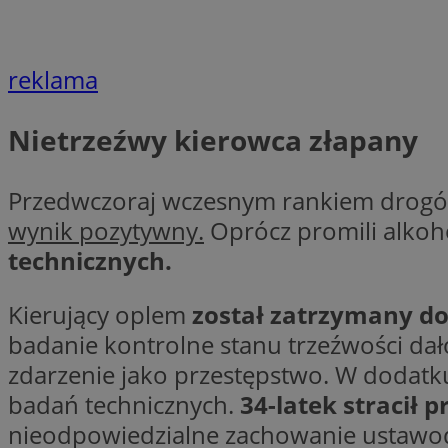
Nazwa
Nazwa
ustat_agfw3qpwXtz
Nazwa
reklama
ustat_8hezdrw6jXd
_clck
__gads
openstat_12e0dbc
Nietrzeźwy kierowca złapany
openstat_gid
_ga
MR
openstat_axigzz1m6
Przedwczoraj wczesnym rankiem drogó
ustat_Xljcjgyrsdcu
ANONCHK
wynik pozytywny.
Oprócz promili alkoh
__Secure-YNID
technicznych.
WMF-Uniq
_clsk
ustat_b6x6h2kseuk
__Secure-
ROLLOUT_TOKEN
Kierujący oplem
został zatrzymany do 
ustat_bl8Xwye1zkqx
badanie kontrolne stanu trzeźwości da
ustat_bt5j7dtfgm4
_ga_1ZETYXEVYH
zdarzenie jako przestępstwo. W dodatku
ustat_yzw2k52aXskv
_fbp
badań technicznych.
34-latek stracił 
FCCDCF
ustat_htx5jy2dajf
nieodpowiedzialne zachowanie ustawod
__eoi