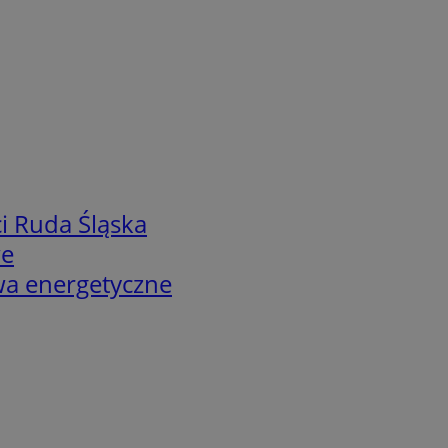
i Ruda Śląska
we
twa energetyczne