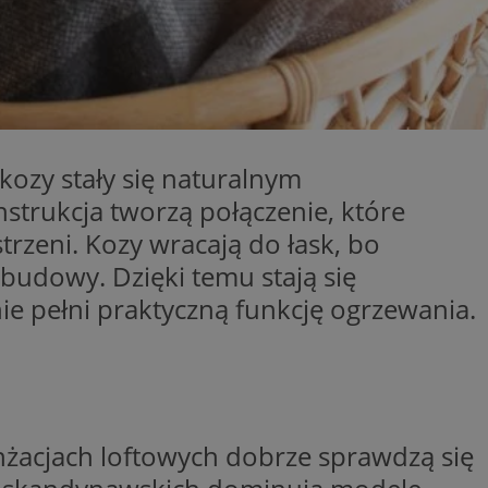
kator sesji.
kator sesji.
kator sesji.
acje o zgodzie
h dotyczących
itryny. Rejestruje
ści i ustawień
kozy stały się naturalnym
nie w kolejnych
nie musi ponownie
strukcja tworzą połączenie, które
o zwiększa wygodę i
nych.
rzeni. Kozy wracają do łask, bo
a ludzi i botów. Jest
ej, ponieważ
udowy. Dzięki temu stają się
rtów na temat
ej.
e pełni praktyczną funkcję ogrzewania.
usługę Cookie-
rencji dotyczących
Jest to konieczne,
 działał poprawnie.
a ludzi i botów. Jest
ej, ponieważ
rtów na temat
żacjach loftowych dobrze sprawdzą się
ej.