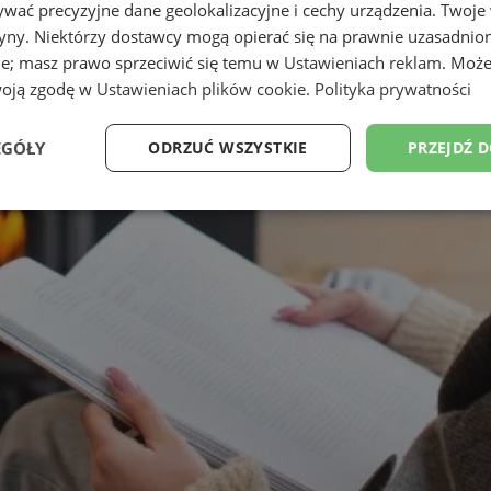
wać precyzyjne dane geolokalizacyjne i cechy urządzenia. Twoje
tryny. Niektórzy dostawcy mogą opierać się na prawnie uzasadnio
ie; masz prawo sprzeciwić się temu w
Ustawieniach reklam
. Może
woją zgodę w
Ustawieniach plików cookie
.
Polityka prywatności
EGÓŁY
ODRZUĆ WSZYSTKIE
PRZEJDŹ 
Wydajność
Targetowanie
Funkcjonalność
Ni
ezbędne
Wydajność
Targetowanie
Funkcjonalność
Niesklasyfikow
ie umożliwiają korzystanie z podstawowych funkcji strony internetowej, takich jak log
Bez niezbędnych plików cookie nie można prawidłowo korzystać ze strony internetowe
Provider
/
Okres
Opis
Domena
przechowywania