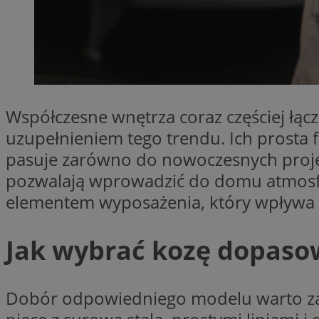
SessID
QeSessID
MvSessID
VISITOR_PRIVACY_
Współczesne wnętrza coraz częściej łącz
uzupełnieniem tego trendu. Ich prosta 
pasuje zarówno do nowoczesnych projekt
__cf_bm
pozwalają wprowadzić do domu atmosfer
elementem wyposażenia, który wpływa n
CookieScriptConse
Jak wybrać kozę dopaso
__cf_bm
Dobór odpowiedniego modelu warto zacz