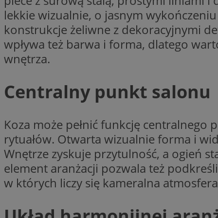
piece z surową stalą, prostymi liniami
lekkie wizualnie, o jasnym wykończeniu
Nazwa
Nazwa
konstrukcje żeliwne z dekoracyjnymi det
ustat_agfw3qpwXtz
Nazwa
wpływa też barwa i forma, dlatego war
ustat_8hezdrw6jXd
_clck
__gads
wnętrza.
openstat_12e0dbc
openstat_gid
_ga
MR
openstat_axigzz1m6
Centralny punkt salonu
ustat_Xljcjgyrsdcu
ANONCHK
__Secure-YNID
Koza może pełnić funkcję centralnego 
WMF-Uniq
rytuałów. Otwarta wizualnie forma i wid
_clsk
ustat_b6x6h2kseuk
__Secure-
ROLLOUT_TOKEN
Wnętrze zyskuje przytulność, a ogień s
ustat_bl8Xwye1zkqx
element aranżacji pozwala też podkreś
ustat_bt5j7dtfgm4
_ga_1ZETYXEVYH
w których liczy się kameralna atmosfer
ustat_yzw2k52aXskv
_fbp
FCCDCF
ustat_htx5jy2dajf
Układ harmonijnej aranż
__eoi