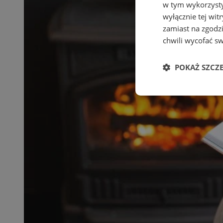
w tym wykorzysty
wyłącznie tej wi
zamiast na zgodz
chwili wycofać s
POKAŻ SZCZ
Niezbędne
Ni
Niezbędne pliki cook
zarządzanie kontem. 
Nazwa