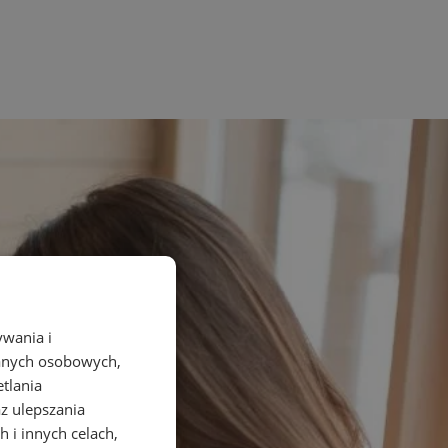
ywania i
danych osobowych,
etlania
az ulepszania
 i innych celach,