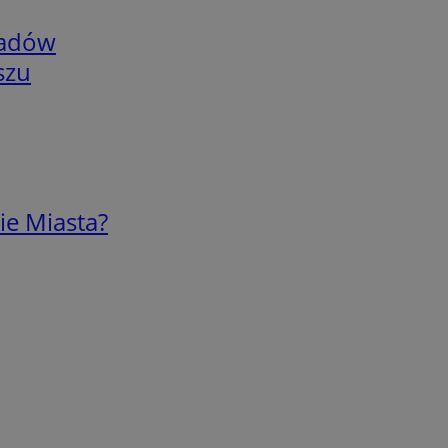
adów
szu
ie Miasta?