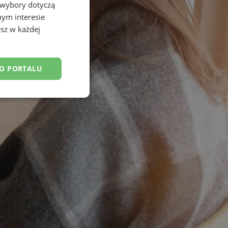
 wybory dotyczą
nym interesie
sz w każdej
DO PORTALU
esklasyfikowane
ane
owanie użytkownika i
j.