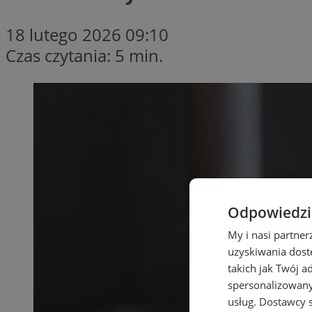
18 lutego 2026 09:10
Czas czytania: 5 min.
Odpowiedzia
My i nasi partne
uzyskiwania dost
takich jak Twój a
spersonalizowanyc
usług.
Dostawcy s