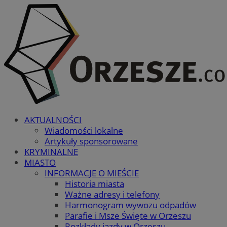
AKTUALNOŚCI
Wiadomości lokalne
Artykuły sponsorowane
KRYMINALNE
MIASTO
INFORMACJE O MIEŚCIE
Historia miasta
Ważne adresy i telefony
Harmonogram wywozu odpadów
Parafie i Msze Święte w Orzeszu
Rozkłady jazdy w Orzeszu