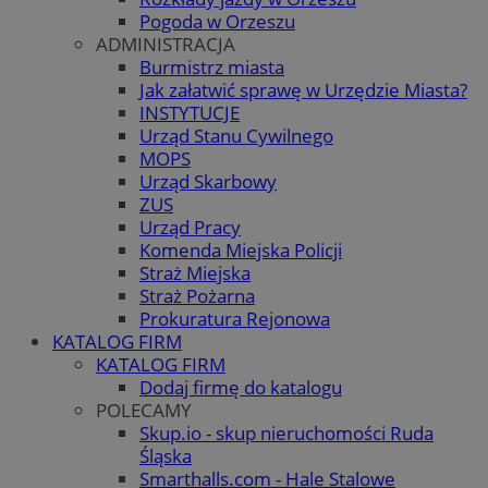
Pogoda w Orzeszu
ADMINISTRACJA
Burmistrz miasta
Jak załatwić sprawę w Urzędzie Miasta?
INSTYTUCJE
Urząd Stanu Cywilnego
MOPS
Urząd Skarbowy
ZUS
Urząd Pracy
Komenda Miejska Policji
Straż Miejska
Straż Pożarna
Prokuratura Rejonowa
KATALOG FIRM
KATALOG FIRM
Dodaj firmę do katalogu
POLECAMY
Skup.io - skup nieruchomości Ruda
Śląska
Smarthalls.com - Hale Stalowe