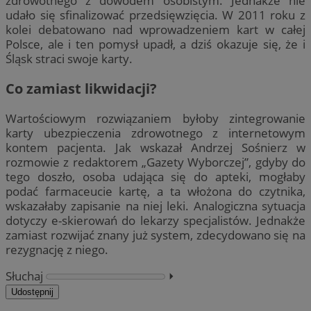
zdrowotnego z dowodem osobistym. Jednakże nie
udało się sfinalizować przedsięwzięcia. W 2011 roku z
kolei debatowano nad wprowadzeniem kart w całej
Polsce, ale i ten pomysł upadł, a dziś okazuje się, że i
Śląsk straci swoje karty.
Co zamiast likwidacji?
Wartościowym rozwiązaniem byłoby zintegrowanie
karty ubezpieczenia zdrowotnego z internetowym
kontem pacjenta. Jak wskazał Andrzej Sośnierz w
rozmowie z redaktorem „Gazety Wyborczej”, gdyby do
tego doszło, osoba udająca się do apteki, mogłaby
podać farmaceucie kartę, a ta włożona do czytnika,
wskazałaby zapisanie na niej leki. Analogiczna sytuacja
dotyczy e-skierowań do lekarzy specjalistów. Jednakże
zamiast rozwijać znany już system, zdecydowano się na
rezygnację z niego.
Słuchaj
⏵︎
Udostępnij