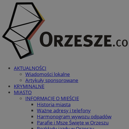
AKTUALNOŚCI
Wiadomości lokalne
Artykuły sponsorowane
KRYMINALNE
MIASTO
INFORMACJE O MIEŚCIE
Historia miasta
Ważne adresy i telefony
Harmonogram wywozu odpadów
Parafie i Msze Święte w Orzeszu
Rozkłady jazdy w Orzeszu