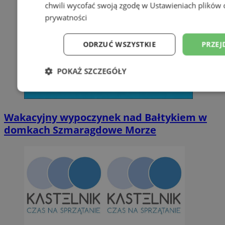
chwili wycofać swoją zgodę w
Ustawieniach plików 
prywatności
ODRZUĆ WSZYSTKIE
PRZEJ
POKAŻ SZCZEGÓŁY
Niezbędne
Wydajność
Targetowani
Wakacyjny wypoczynek nad Bałtykiem w
domkach Szmaragdowe Morze
Niesklasyfikowane
Niezbędne
Wydajność
Targetowanie
Funkcjonalno
Niezbędne pliki cookie umożliwiają korzystanie z podstawowych fun