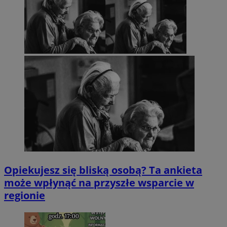
Opiekujesz się bliską osobą? Ta ankieta
może wpłynąć na przyszłe wsparcie w
regionie