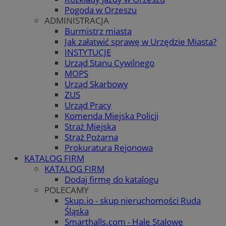
Pogoda w Orzeszu
ADMINISTRACJA
Burmistrz miasta
Jak załatwić sprawę w Urzędzie Miasta?
INSTYTUCJE
Urząd Stanu Cywilnego
MOPS
Urząd Skarbowy
ZUS
Urząd Pracy
Komenda Miejska Policji
Straż Miejska
Straż Pożarna
Prokuratura Rejonowa
KATALOG FIRM
KATALOG FIRM
Dodaj firmę do katalogu
POLECAMY
Skup.io - skup nieruchomości Ruda
Śląska
Smarthalls.com - Hale Stalowe