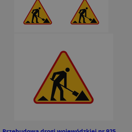
Przebudowa drogi wojewódzkiej nr 925