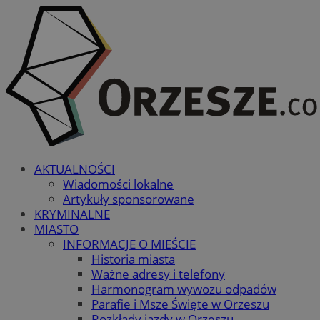
AKTUALNOŚCI
Wiadomości lokalne
Artykuły sponsorowane
KRYMINALNE
MIASTO
INFORMACJE O MIEŚCIE
Historia miasta
Ważne adresy i telefony
Harmonogram wywozu odpadów
Parafie i Msze Święte w Orzeszu
Rozkłady jazdy w Orzeszu