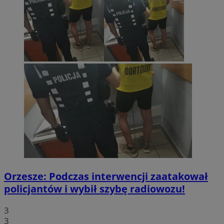
Orzesze: Podczas interwencji zaatakował
policjantów i wybił szybę radiowozu!
3
3