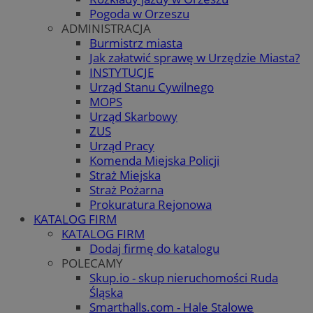
Pogoda w Orzeszu
ADMINISTRACJA
Burmistrz miasta
Jak załatwić sprawę w Urzędzie Miasta?
INSTYTUCJE
Urząd Stanu Cywilnego
MOPS
Urząd Skarbowy
ZUS
Urząd Pracy
Komenda Miejska Policji
Straż Miejska
Straż Pożarna
Prokuratura Rejonowa
KATALOG FIRM
KATALOG FIRM
Dodaj firmę do katalogu
POLECAMY
Skup.io - skup nieruchomości Ruda
Śląska
Smarthalls.com - Hale Stalowe