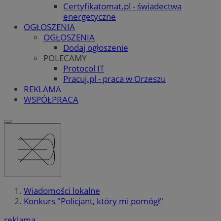
Certyfikatomat.pl - świadectwa
energetyczne
OGŁOSZENIA
OGŁOSZENIA
Dodaj ogłoszenie
POLECAMY
Protocol IT
Pracuj.pl - praca w Orzeszu
REKLAMA
WSPÓŁPRACA
Wiadomości lokalne
Konkurs "Policjant, który mi pomógł"
reklama