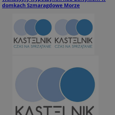
domkach Szmaragdowe Morze
Niezbędne
Wydajność
Targetowanie
Funkcjonalno
Niezbędne pliki cookie umożliwiają korzystanie z podstawowych fun
takich jak logowanie użytkownika i zarządzanie kontem. Bez niezb
można prawidłowo korzystać ze strony internetowej.
Provider
/
Okres
Nazwa
Domena
przechowywan
SessID
orzesze.com.pl
1 rok
QeSessID
orzesze.com.pl
1 rok
MvSessID
orzesze.com.pl
1 rok
VISITOR_PRIVACY_METADATA
5 miesięcy 4
YouTube
tygodnie
.youtube.com