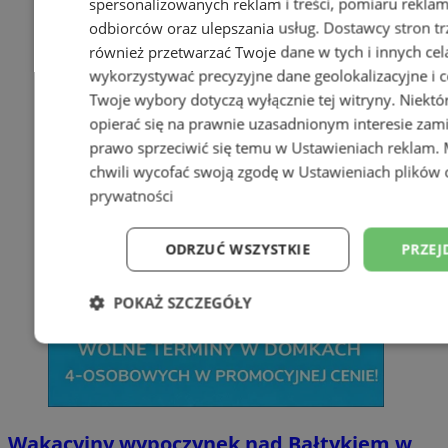
spersonalizowanych reklam i treści, pomiaru reklam i
odbiorców oraz ulepszania usług.
Dostawcy stron tr
również przetwarzać Twoje dane w tych i innych cel
wykorzystywać precyzyjne dane geolokalizacyjne i c
Twoje wybory dotyczą wyłącznie tej witryny. Niekt
opierać się na prawnie uzasadnionym interesie zami
prawo sprzeciwić się temu w
Ustawieniach reklam
.
chwili wycofać swoją zgodę w
Ustawieniach plików 
prywatności
ODRZUĆ WSZYSTKIE
PRZEJ
POKAŻ SZCZEGÓŁY
Niezbędne
Wydajność
Targetowani
Niesklasyfikowane
Wakacyjny wypoczynek nad Bałtykiem w