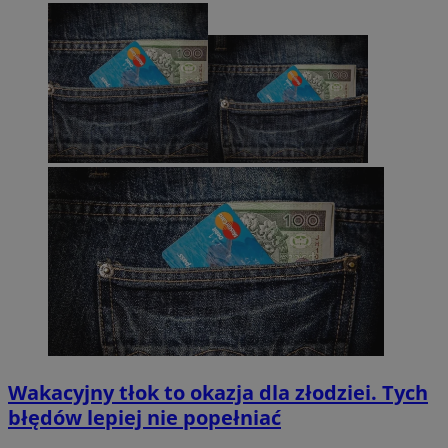
Wakacyjny tłok to okazja dla złodziei. Tych
błędów lepiej nie popełniać