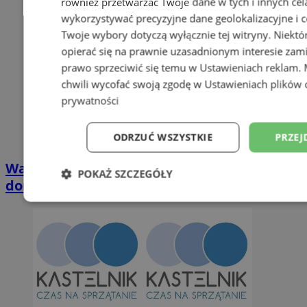
również przetwarzać Twoje dane w tych i innych cel
wykorzystywać precyzyjne dane geolokalizacyjne i c
Twoje wybory dotyczą wyłącznie tej witryny. Niekt
opierać się na prawnie uzasadnionym interesie zami
prawo sprzeciwić się temu w
Ustawieniach reklam
.
chwili wycofać swoją zgodę w
Ustawieniach plików 
prywatności
ODRZUĆ WSZYSTKIE
PRZEJ
Wakacyjny wypoczynek nad Bałtykiem w
POKAŻ SZCZEGÓŁY
domkach Szmaragdowe Morze
Niezbędne
Wydajność
Targetowani
Niesklasyfikowane