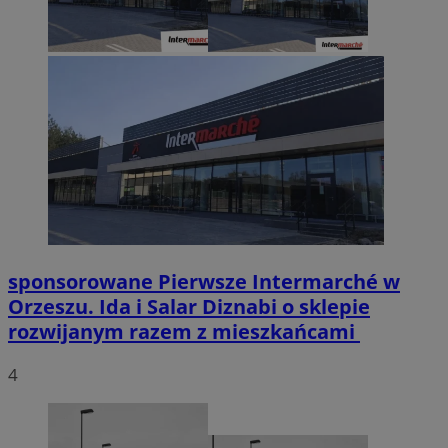
sponsorowane
Pierwsze Intermarché w
Orzeszu. Ida i Salar Diznabi o sklepie
rozwijanym razem z mieszkańcami
4