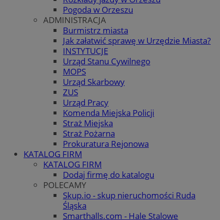
Pogoda w Orzeszu
ADMINISTRACJA
Burmistrz miasta
Jak załatwić sprawę w Urzędzie Miasta?
INSTYTUCJE
Urząd Stanu Cywilnego
MOPS
Urząd Skarbowy
ZUS
Urząd Pracy
Komenda Miejska Policji
Straż Miejska
Straż Pożarna
Prokuratura Rejonowa
KATALOG FIRM
KATALOG FIRM
Dodaj firmę do katalogu
POLECAMY
Skup.io - skup nieruchomości Ruda
Śląska
Smarthalls.com - Hale Stalowe