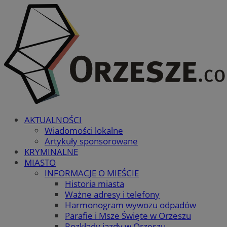
AKTUALNOŚCI
Wiadomości lokalne
Artykuły sponsorowane
KRYMINALNE
MIASTO
INFORMACJE O MIEŚCIE
Historia miasta
Ważne adresy i telefony
Harmonogram wywozu odpadów
Parafie i Msze Święte w Orzeszu
Rozkłady jazdy w Orzeszu