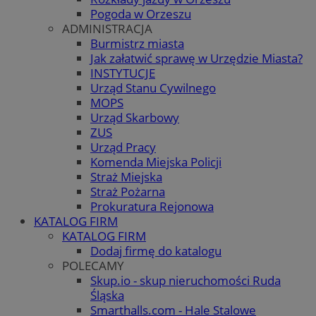
Pogoda w Orzeszu
ADMINISTRACJA
Burmistrz miasta
Jak załatwić sprawę w Urzędzie Miasta?
INSTYTUCJE
Urząd Stanu Cywilnego
MOPS
Urząd Skarbowy
ZUS
Urząd Pracy
Komenda Miejska Policji
Straż Miejska
Straż Pożarna
Prokuratura Rejonowa
KATALOG FIRM
KATALOG FIRM
Dodaj firmę do katalogu
POLECAMY
Skup.io - skup nieruchomości Ruda
Śląska
Smarthalls.com - Hale Stalowe