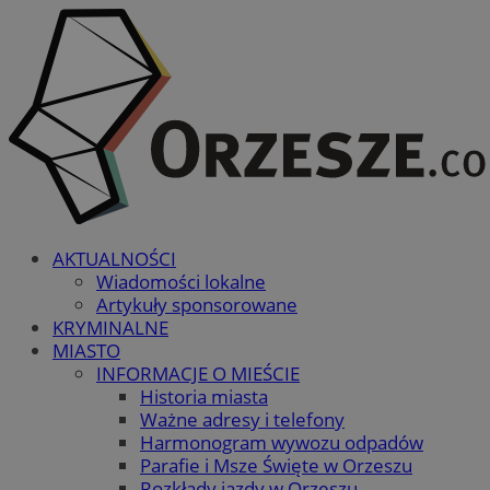
AKTUALNOŚCI
Wiadomości lokalne
Artykuły sponsorowane
KRYMINALNE
MIASTO
INFORMACJE O MIEŚCIE
Historia miasta
Ważne adresy i telefony
Harmonogram wywozu odpadów
Parafie i Msze Święte w Orzeszu
Rozkłady jazdy w Orzeszu