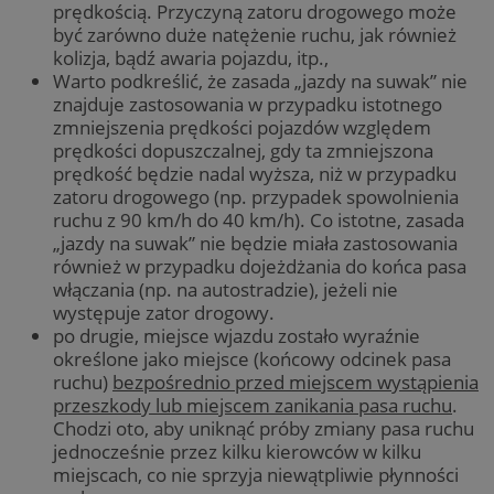
prędkością. Przyczyną zatoru drogowego może
być zarówno duże natężenie ruchu, jak również
kolizja, bądź awaria pojazdu, itp.,
Warto podkreślić, że zasada „jazdy na suwak” nie
znajduje zastosowania w przypadku istotnego
zmniejszenia prędkości pojazdów względem
prędkości dopuszczalnej, gdy ta zmniejszona
prędkość będzie nadal wyższa, niż w przypadku
zatoru drogowego (np. przypadek spowolnienia
ruchu z 90 km/h do 40 km/h). Co istotne, zasada
„jazdy na suwak” nie będzie miała zastosowania
również w przypadku dojeżdżania do końca pasa
włączania (np. na autostradzie), jeżeli nie
występuje zator drogowy.
po drugie, miejsce wjazdu zostało wyraźnie
określone jako miejsce (końcowy odcinek pasa
ruchu)
bezpośrednio przed miejscem wystąpienia
przeszkody lub miejscem zanikania pasa ruchu
.
Chodzi oto, aby uniknąć próby zmiany pasa ruchu
jednocześnie przez kilku kierowców w kilku
miejscach, co nie sprzyja niewątpliwie płynności