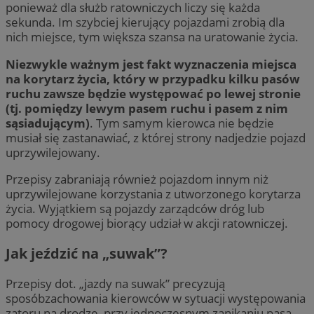
ponieważ dla służb ratowniczych liczy się każda
sekunda. Im szybciej kierujący pojazdami zrobią dla
nich miejsce, tym większa szansa na uratowanie życia.
Niezwykle ważnym jest fakt wyznaczenia miejsca
na korytarz życia, który w przypadku kilku pasów
ruchu zawsze będzie występować po lewej stronie
(tj. pomiędzy lewym pasem ruchu i pasem z nim
sąsiadującym)
. Tym samym kierowca nie będzie
musiał się zastanawiać, z której strony nadjedzie pojazd
uprzywilejowany.
Przepisy zabraniają również pojazdom innym niż
uprzywilejowane korzystania z utworzonego korytarza
życia. Wyjątkiem są pojazdy zarządców dróg lub
pomocy drogowej biorący udział w akcji ratowniczej.
Jak jeździć na „suwak”?
Przepisy dot. „jazdy na suwak” precyzują
sposóbzachowania kierowców w sytuacji występowania
zatoru na drodze, przy jednoczesnym zanikaniu pasa