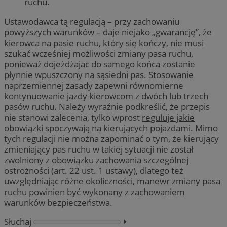
ruchu.
Ustawodawca tą regulacją – przy zachowaniu
powyższych warunków – daje niejako „gwarancję”, że
kierowca na pasie ruchu, który się kończy, nie musi
szukać wcześniej możliwości zmiany pasa ruchu,
ponieważ dojeżdżajac do samego końca zostanie
płynnie wpuszczony na sąsiedni pas. Stosowanie
naprzemiennej zasady zapewni równomierne
kontynuowanie jazdy kierowcom z dwóch lub trzech
pasów ruchu. Należy wyraźnie podkreślić, że przepis
nie stanowi zalecenia, tylko wprost
reguluje jakie
obowiązki spoczywają na kierujących pojazdami
. Mimo
tych regulacji nie można zapominać o tym, że kierujący
zmieniający pas ruchu w takiej sytuacji nie został
zwolniony z obowiązku zachowania szczególnej
ostrożności (art. 22 ust. 1 ustawy), dlatego też
uwzględniając różne okoliczności, manewr zmiany pasa
ruchu powinien być wykonany z zachowaniem
warunków bezpieczeństwa.
Słuchaj
⏵︎