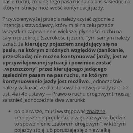
pasie ruchu, zmianę tego pasa ruchu na pas sąsiedni, na
którym istnieje możliwość kontynuacji jazdy.
Przywołanywyżej przepis należy czytać zgodnie z
intencją ustawodawcy, który miał na celu przede
wszystkim zapewnienie większej płynności ruchu na
całym przekroju (szerokości) jezdni. Tym samym należy
uznać, że
kierujący pojazdem znajdujący się na
pasie, na którym z różnych względów (zanikanie,
przeszkoda) nie można kontynuować jazdy, jest w
uprzywilejowanej sytuacji i powinien zostać
„wpuszczony” przez kierującego jadącego
sąsiednim pasem na pas ruchu, na którym
kontynuowanie jazdy jest możliwe
. Jednocześnie
należy wskazać, że dla stosowania nowejzasady (art. 22
ust. 4a i 4b ustawy — Prawo o ruchu drogowym) muszą
zaistnieć jednocześnie dwa warunki:
po pierwsze, musi występować
znaczne
zmniejszenie prędkości
, a więc zazwyczaj będzie
to spowolnienie „zatorem drogowym”, w którym
pojazdy stoją lub poruszają się z niewielką