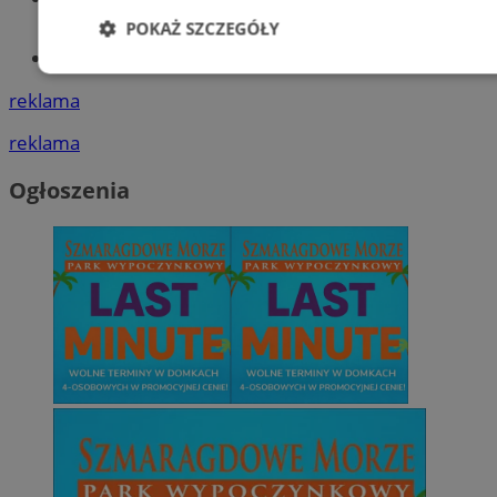
POKAŻ SZCZEGÓŁY
Tworzenie stron www - Orzesze
Niezbędne
Wydajność
Targetowani
reklama
reklama
Niesklasyfikowane
Ogłoszenia
Niezbędne
Wydajność
Targetowanie
Funkcjonalno
Niezbędne pliki cookie umożliwiają korzystanie z podstawowych fun
takich jak logowanie użytkownika i zarządzanie kontem. Bez niezb
można prawidłowo korzystać ze strony internetowej.
Provider
/
Okres
Nazwa
Domena
przechowywan
SessID
orzesze.com.pl
1 rok