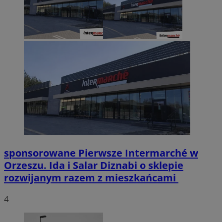
sponsorowane
Pierwsze Intermarché w
Orzeszu. Ida i Salar Diznabi o sklepie
rozwijanym razem z mieszkańcami
4