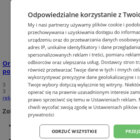
Odpowiedzialne korzystanie z Twoi
My i nasi partnerzy używamy plików cookie i podob
przechowywania i uzyskiwania dostępu do informac
urządzeniu oraz do przetwarzania danych osobowych
adres IP, unikalne identyfikatory i dane przeglądani
spersonalizowanych reklam i treści, pomiaru reklam i
odbiorców oraz ulepszania usług.
Dostawcy stron tr
Orzesze: Podczas interwencji zaatakował
również przetwarzać Twoje dane w tych i innych cel
policjantów i wybił szybę radiowozu!
wykorzystywać precyzyjne dane geolokalizacyjne i c
3
Twoje wybory dotyczą wyłącznie tej witryny. Niekt
3
opierać się na prawnie uzasadnionym interesie zami
reklama
prawo sprzeciwić się temu w
Ustawieniach reklam
.
chwili wycofać swoją zgodę w
Ustawieniach plików 
Zobacz również
prywatności
Wiadomości kryminalne w Orzeszu
ODRZUĆ WSZYSTKIE
PRZEJ
Wiadomości lokalne