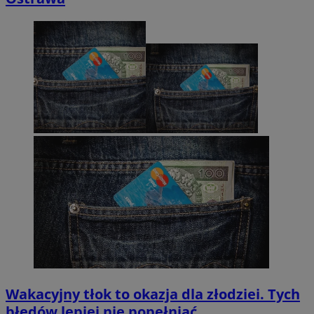
Wakacyjny tłok to okazja dla złodziei. Tych
błędów lepiej nie popełniać