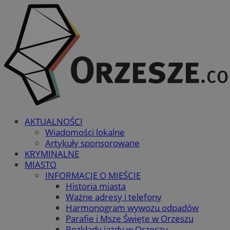
AKTUALNOŚCI
Wiadomości lokalne
Artykuły sponsorowane
KRYMINALNE
MIASTO
INFORMACJE O MIEŚCIE
Historia miasta
Ważne adresy i telefony
Harmonogram wywozu odpadów
Parafie i Msze Święte w Orzeszu
Rozkłady jazdy w Orzeszu