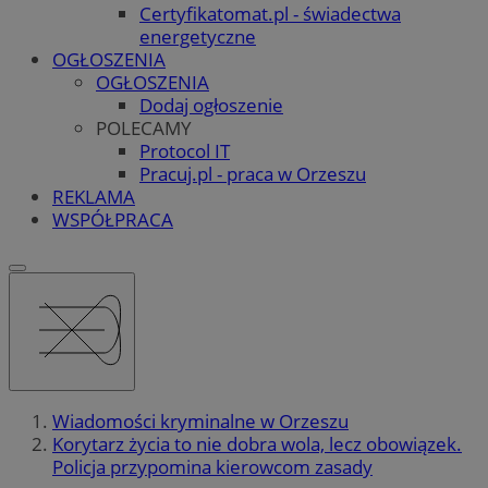
Certyfikatomat.pl - świadectwa
energetyczne
OGŁOSZENIA
OGŁOSZENIA
Dodaj ogłoszenie
POLECAMY
Protocol IT
Pracuj.pl - praca w Orzeszu
REKLAMA
WSPÓŁPRACA
Wiadomości kryminalne w Orzeszu
Korytarz życia to nie dobra wola, lecz obowiązek.
Policja przypomina kierowcom zasady