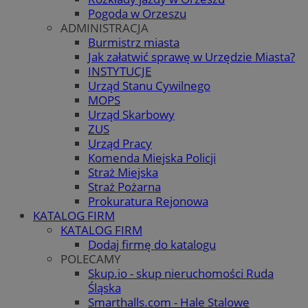
Pogoda w Orzeszu
ADMINISTRACJA
Burmistrz miasta
Jak załatwić sprawę w Urzędzie Miasta?
INSTYTUCJE
Urząd Stanu Cywilnego
MOPS
Urząd Skarbowy
ZUS
Urząd Pracy
Komenda Miejska Policji
Straż Miejska
Straż Pożarna
Prokuratura Rejonowa
KATALOG FIRM
KATALOG FIRM
Dodaj firmę do katalogu
POLECAMY
Skup.io - skup nieruchomości Ruda
Śląska
Smarthalls.com - Hale Stalowe