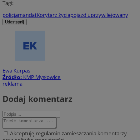
Tagi:
policja
mandat
Korytarz życia
pojazd uprzywilejowany
Udostępnij
Ewa Kurpas
Źródło:
KMP Mysłowice
reklama
Dodaj komentarz
Akceptuję regulamin zamieszczania komentarzy
oraz politykę prywatności.