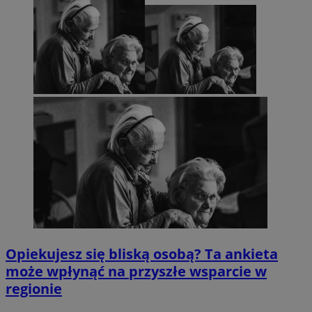
Opiekujesz się bliską osobą? Ta ankieta
może wpłynąć na przyszłe wsparcie w
regionie