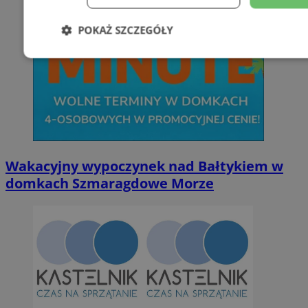
POKAŻ SZCZEGÓŁY
Niezbędne
Wydajność
Targetowani
Niesklasyfikowane
Wakacyjny wypoczynek nad Bałtykiem w
domkach Szmaragdowe Morze
Niezbędne
Wydajność
Targetowanie
Funkcjonalno
Niezbędne pliki cookie umożliwiają korzystanie z podstawowych fun
takich jak logowanie użytkownika i zarządzanie kontem. Bez niezb
można prawidłowo korzystać ze strony internetowej.
Provider
/
Okres
Nazwa
Domena
przechowywan