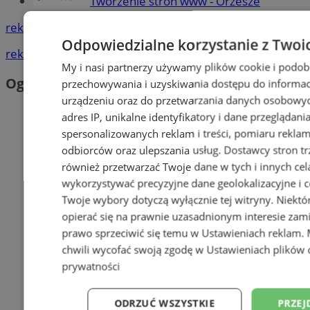
Tworzenie stron www - Orzesze
reklama
Odpowiedzialne korzystanie z Twoi
reklama
My i nasi partnerzy używamy plików cookie i podob
Ogłoszenia
przechowywania i uzyskiwania dostępu do informac
urządzeniu oraz do przetwarzania danych osobowych
adres IP, unikalne identyfikatory i dane przeglądani
spersonalizowanych reklam i treści, pomiaru reklam i
odbiorców oraz ulepszania usług.
Dostawcy stron tr
również przetwarzać Twoje dane w tych i innych cel
wykorzystywać precyzyjne dane geolokalizacyjne i c
Twoje wybory dotyczą wyłącznie tej witryny. Niekt
opierać się na prawnie uzasadnionym interesie zami
prawo sprzeciwić się temu w
Ustawieniach reklam
.
chwili wycofać swoją zgodę w
Ustawieniach plików 
prywatności
ODRZUĆ WSZYSTKIE
PRZEJ