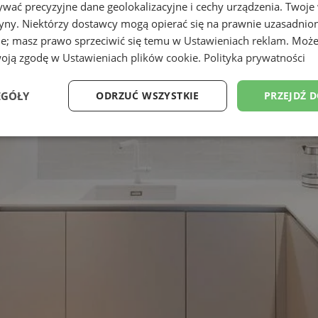
wać precyzyjne dane geolokalizacyjne i cechy urządzenia. Twoje
tryny. Niektórzy dostawcy mogą opierać się na prawnie uzasadnio
ie; masz prawo sprzeciwić się temu w
Ustawieniach reklam
. Może
woją zgodę w
Ustawieniach plików cookie
.
Polityka prywatności
EGÓŁY
ODRZUĆ WSZYSTKIE
PRZEJDŹ 
Wydajność
Targetowanie
Funkcjonalność
Ni
ezbędne
Wydajność
Targetowanie
Funkcjonalność
Niesklasyfikow
ie umożliwiają korzystanie z podstawowych funkcji strony internetowej, takich jak log
Bez niezbędnych plików cookie nie można prawidłowo korzystać ze strony internetowe
Provider
/
Okres
Opis
Domena
przechowywania