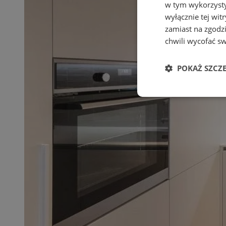
w tym wykorzysty
wyłącznie tej wi
zamiast na zgodz
chwili wycofać s
POKAŻ SZCZ
Niezbędne
Ni
Niezbędne pliki cook
zarządzanie kontem. 
Nazwa