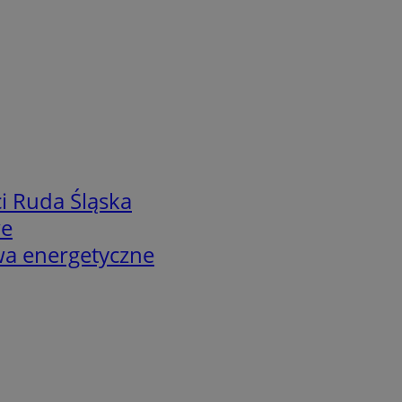
i Ruda Śląska
we
twa energetyczne