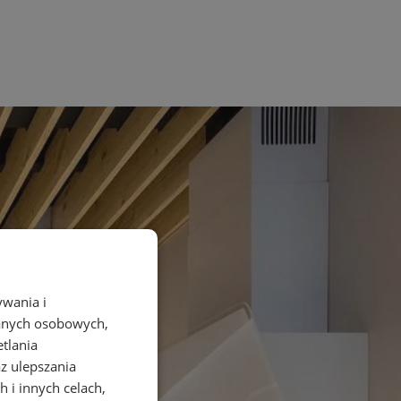
ywania i
danych osobowych,
etlania
az ulepszania
 i innych celach,