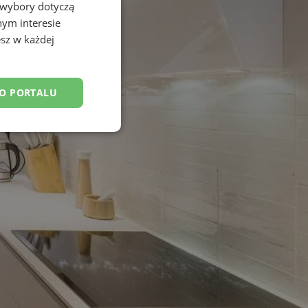
 wybory dotyczą
nym interesie
sz w każdej
DO PORTALU
esklasyfikowane
ane
owanie użytkownika i
j.