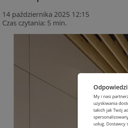
14 października 2025 12:15
Czas czytania: 5 min.
Odpowiedzia
My i nasi partne
uzyskiwania dost
takich jak Twój a
spersonalizowanyc
usług.
Dostawcy s