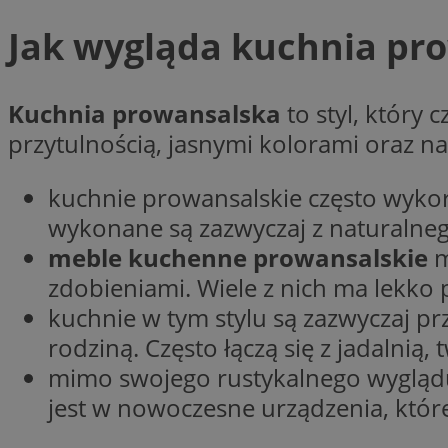
Nazwa
Jak wygląda kuchnia pr
Nazwa
ustat_agfw3qpwXtz
Nazwa
ustat_8hezdrw6jXd
_clck
__gads
Kuchnia prowansalska
to styl, który 
openstat_12e0dbc
przytulnością, jasnymi kolorami oraz na
openstat_gid
_ga
MR
openstat_axigzz1m6
kuchnie prowansalskie często wykorzy
ustat_Xljcjgyrsdcu
wykonane są zazwyczaj z naturalnego
ANONCHK
__Secure-YNID
meble kuchenne prowansalskie
m
WMF-Uniq
zdobieniami. Wiele z nich ma lekko 
_clsk
ustat_b6x6h2kseuk
__Secure-
ROLLOUT_TOKEN
kuchnie w tym stylu są zazwyczaj pr
ustat_bl8Xwye1zkqx
rodziną. Często łączą się z jadalnią,
ustat_bt5j7dtfgm4
_ga_1ZETYXEVYH
mimo swojego rustykalnego wyglądu
ustat_yzw2k52aXskv
_fbp
jest w nowoczesne urządzenia, któr
FCCDCF
ustat_htx5jy2dajf
__eoi