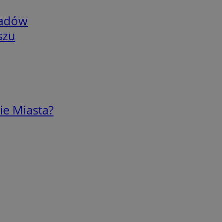
adów
szu
ie Miasta?