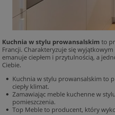
SessID
QeSessID
MvSessID
VISITOR_PRIVACY_
Kuchnia w stylu prowansalskim
to p
Francji. Charakteryzuje się wyjątkowym p
emanuje ciepłem i przytulnością, a jed
__cf_bm
Ciebie.
Kuchnia w stylu prowansalskim to pr
CookieScriptConse
ciepły klimat.
Zamawiając meble kuchenne w styl
__cf_bm
pomieszczenia.
Top Meble to producent, który wyko