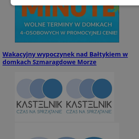
Niezbędne
Wydajność
Targetowani
Niesklasyfikowane
Wakacyjny wypoczynek nad Bałtykiem w
domkach Szmaragdowe Morze
Niezbędne
Wydajność
Targetowanie
Funkcjonalno
Niezbędne pliki cookie umożliwiają korzystanie z podstawowych fun
takich jak logowanie użytkownika i zarządzanie kontem. Bez niezb
można prawidłowo korzystać ze strony internetowej.
Provider
/
Okres
Nazwa
Domena
przechowywan
SessID
orzesze.com.pl
1 rok
QeSessID
orzesze.com.pl
1 rok