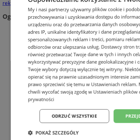
reklama
My i nasi partnerzy używamy plików cookie i podob
Ogłoszenia
przechowywania i uzyskiwania dostępu do informac
urządzeniu oraz do przetwarzania danych osobowych
adres IP, unikalne identyfikatory i dane przeglądani
spersonalizowanych reklam i treści, pomiaru reklam i
odbiorców oraz ulepszania usług.
Dostawcy stron tr
również przetwarzać Twoje dane w tych i innych cel
wykorzystywać precyzyjne dane geolokalizacyjne i c
Twoje wybory dotyczą wyłącznie tej witryny. Niekt
opierać się na prawnie uzasadnionym interesie zami
prawo sprzeciwić się temu w
Ustawieniach reklam
.
chwili wycofać swoją zgodę w
Ustawieniach plików 
prywatności
ODRZUĆ WSZYSTKIE
PRZEJ
POKAŻ SZCZEGÓŁY