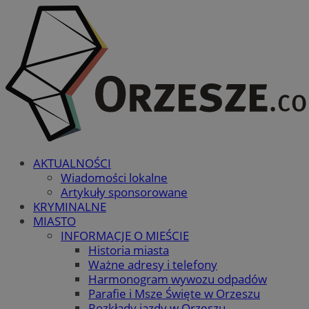
AKTUALNOŚCI
Wiadomości lokalne
Artykuły sponsorowane
KRYMINALNE
MIASTO
INFORMACJE O MIEŚCIE
Historia miasta
Ważne adresy i telefony
Harmonogram wywozu odpadów
Parafie i Msze Święte w Orzeszu
Rozkłady jazdy w Orzeszu