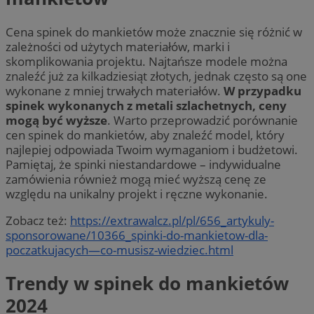
Cena spinek do mankietów może znacznie się różnić w
zależności od użytych materiałów, marki i
skomplikowania projektu. Najtańsze modele można
znaleźć już za kilkadziesiąt złotych, jednak często są one
wykonane z mniej trwałych materiałów.
W przypadku
spinek wykonanych z metali szlachetnych, ceny
mogą być wyższe
. Warto przeprowadzić porównanie
cen spinek do mankietów, aby znaleźć model, który
najlepiej odpowiada Twoim wymaganiom i budżetowi.
Pamiętaj, że spinki niestandardowe – indywidualne
zamówienia również mogą mieć wyższą cenę ze
względu na unikalny projekt i ręczne wykonanie.
Zobacz też:
https://extrawalcz.pl/pl/656_artykuly-
sponsorowane/10366_spinki-do-mankietow-dla-
poczatkujacych—co-musisz-wiedziec.html
Trendy w spinek do mankietów
2024