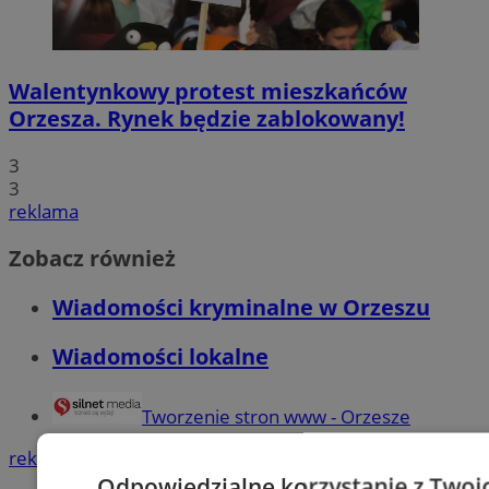
Walentynkowy protest mieszkańców
Orzesza. Rynek będzie zablokowany!
3
3
reklama
Zobacz również
Wiadomości kryminalne w Orzeszu
Wiadomości lokalne
Tworzenie stron www - Orzesze
reklama
Odpowiedzialne korzystanie z Twoi