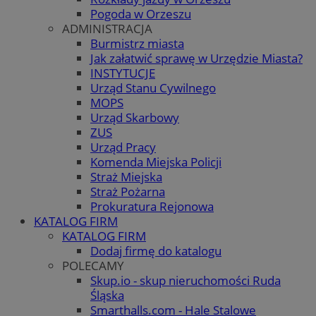
Pogoda w Orzeszu
ADMINISTRACJA
Burmistrz miasta
Jak załatwić sprawę w Urzędzie Miasta?
INSTYTUCJE
Urząd Stanu Cywilnego
MOPS
Urząd Skarbowy
ZUS
Urząd Pracy
Komenda Miejska Policji
Straż Miejska
Straż Pożarna
Prokuratura Rejonowa
KATALOG FIRM
KATALOG FIRM
Dodaj firmę do katalogu
POLECAMY
Skup.io - skup nieruchomości Ruda
Śląska
Smarthalls.com - Hale Stalowe