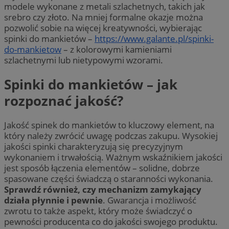
modele wykonane z metali szlachetnych, takich jak
srebro czy złoto. Na mniej formalne okazje można
pozwolić sobie na więcej kreatywności, wybierając
spinki do mankietów –
https://www.galante.pl/spinki-
do-mankietow
– z kolorowymi kamieniami
szlachetnymi lub nietypowymi wzorami.
Spinki do mankietów – jak
rozpoznać jakość?
Jakość spinek do mankietów to kluczowy element, na
który należy zwrócić uwagę podczas zakupu. Wysokiej
jakości spinki charakteryzują się precyzyjnym
wykonaniem i trwałością. Ważnym wskaźnikiem jakości
jest sposób łączenia elementów – solidne, dobrze
spasowane części świadczą o staranności wykonania.
Sprawdź również, czy mechanizm zamykający
działa płynnie i pewnie
. Gwarancja i możliwość
zwrotu to także aspekt, który może świadczyć o
pewności producenta co do jakości swojego produktu.