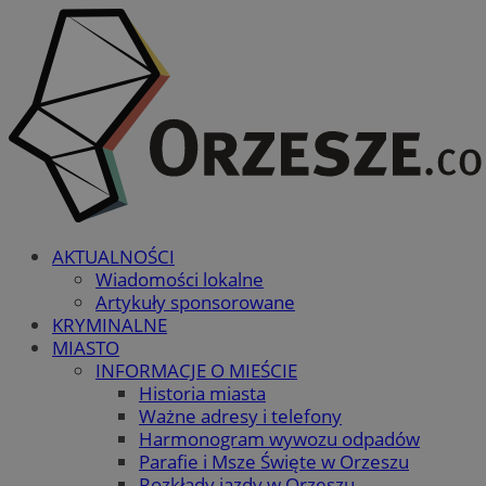
AKTUALNOŚCI
Wiadomości lokalne
Artykuły sponsorowane
KRYMINALNE
MIASTO
INFORMACJE O MIEŚCIE
Historia miasta
Ważne adresy i telefony
Harmonogram wywozu odpadów
Parafie i Msze Święte w Orzeszu
Rozkłady jazdy w Orzeszu