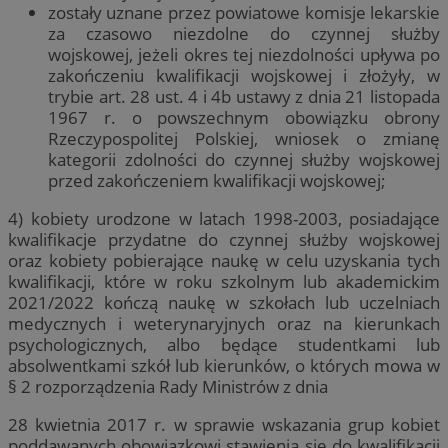
zostały uznane przez powiatowe komisje lekar­skie
za czasowo niezdolne do czynnej służby
wojskowej, jeżeli okres tej niezdolności upływa po
zakończeniu kwalifikacji wojskowej i złożyły, w
trybie art. 28 ust. 4 i 4b ustawy z dnia 21 listopada
1967 r. o powszechnym obowiązku obrony
Rzeczypospolitej Polskiej, wniosek o zmianę
kategorii zdolności do czynnej służby wojskowej
przed zakończeniem kwalifikacji wojskowej;
4) kobiety urodzone w latach 1998-2003, posiadające
kwalifikacje przydatne do czynnej służby wojskowej
oraz kobiety pobierające naukę w celu uzyskania tych
kwalifikacji, które w roku szkolnym lub akademickim
2021/2022 kończą naukę w szkołach lub uczelniach
medycznych i weterynaryjnych oraz na kierunkach
psychologicznych, albo będące studentkami lub
absolwentkami szkół lub kierunków, o których mowa w
§ 2 rozporządzenia Rady Ministrów z dnia
28 kwietnia 2017 r. w sprawie wskazania grup kobiet
poddawanych obowiązkowi stawienia się do kwalifikacji