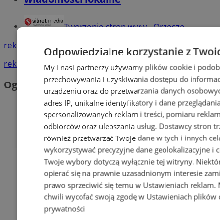
Tworzenie stron www - Orzesze
reklama
Odpowiedzialne korzystanie z Twoi
reklama
My i nasi partnerzy używamy plików cookie i podob
przechowywania i uzyskiwania dostępu do informac
Ogłoszenia
urządzeniu oraz do przetwarzania danych osobowych
adres IP, unikalne identyfikatory i dane przeglądani
spersonalizowanych reklam i treści, pomiaru reklam i
odbiorców oraz ulepszania usług.
Dostawcy stron tr
również przetwarzać Twoje dane w tych i innych cel
wykorzystywać precyzyjne dane geolokalizacyjne i c
Twoje wybory dotyczą wyłącznie tej witryny. Niekt
opierać się na prawnie uzasadnionym interesie zami
prawo sprzeciwić się temu w
Ustawieniach reklam
.
chwili wycofać swoją zgodę w
Ustawieniach plików 
prywatności