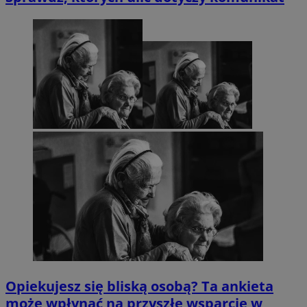
Opiekujesz się bliską osobą? Ta ankieta
może wpłynąć na przyszłe wsparcie w