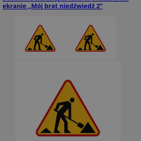
ekranie „Mój brat niedźwiedź 2”