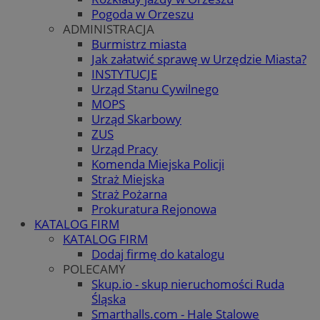
Pogoda w Orzeszu
ADMINISTRACJA
Burmistrz miasta
Jak załatwić sprawę w Urzędzie Miasta?
INSTYTUCJE
Urząd Stanu Cywilnego
MOPS
Urząd Skarbowy
ZUS
Urząd Pracy
Komenda Miejska Policji
Straż Miejska
Straż Pożarna
Prokuratura Rejonowa
KATALOG FIRM
KATALOG FIRM
Dodaj firmę do katalogu
POLECAMY
Skup.io - skup nieruchomości Ruda
Śląska
Smarthalls.com - Hale Stalowe