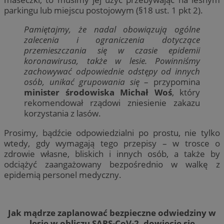
parkingu lub miejscu postojowym (§18 ust. 1 pkt 2).
Pamiętajmy, że nadal obowiązują ogólne
zalecenia i ograniczenia dotyczące
przemieszczania się w czasie epidemii
koronawirusa, także w lesie. Powinniśmy
zachowywać odpowiednie odstępy od innych
osób, unikać grupowania się
– przypomina
minister środowiska Michał Woś
, który
rekomendował rządowi zniesienie zakazu
korzystania z lasów.
Prosimy, bądźcie odpowiedzialni po prostu, nie tylko
wtedy, gdy wymagają tego przepisy – w trosce o
zdrowie własne, bliskich i innych osób, a także by
odciążyć zaangażowany bezpośrednio w walkę z
epidemią personel medyczny.
Jak mądrze zaplanować bezpieczne odwiedziny w
lesie w obliczu SARS-CoV-2, dowiecie się