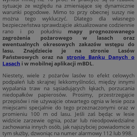
sytuacje ze względu na zmieniające się dynamicznie
warunki pogodowe. Mimo to przy obecnej suszy nie
można tego wykluczyć. Dlatego dla własnego
bezpieczeństwa sprawdzajcie aktualizowane codziennie
rano i po południu
mapy prognozowanego
zagrożenia pożarowego w lasach oraz
ewentualnych okresowych zakazów wstępu do
lasu. Znajdziecie je na stronie
Lasów
Państwowych
oraz na
stronie Banku Danych o
Lasach
i w mobilnej aplikacji mBDL
.
Niestety, wiele z pożarów lasów to efekt celowych
podpaleń lub skrajnej lekkomyślności, między innymi
wypalania traw na sąsiadujących łąkach, porzucania
niedopałków papierosów. Prosimy, przestrzegajcie
przepisów i nie używajcie otwartego ognia w lesie poza
miejscami specjalnie do tego przeznaczonymi oraz w
promieniu 100 m od lasu. Jeśli zaś będąc w lesie
widzicie zarzewie ognia, pożar lub nieodpowiedzialne
zachowania innych osób, jak najszybciej powiadomcie o
tym służby, dzwoniąc na numer alarmowy 112 lub 998.