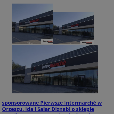
sponsorowane
Pierwsze Intermarché w
Orzeszu. Ida i Salar Diznabi o sklepie