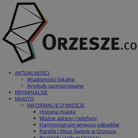
AKTUALNOŚCI
Wiadomości lokalne
Artykuły sponsorowane
KRYMINALNE
MIASTO
INFORMACJE O MIEŚCIE
Historia miasta
Ważne adresy i telefony
Harmonogram wywozu odpadów
Parafie i Msze Święte w Orzeszu
Rozkłady jazdy w Orzeszu