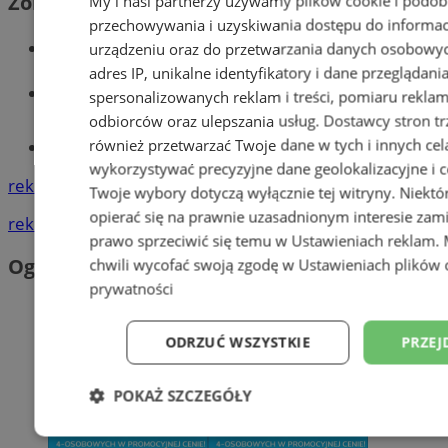
Zobacz również
My i nasi partnerzy używamy plików cookie i podob
przechowywania i uzyskiwania dostępu do informac
Wiadomości kryminalne w Orzeszu
urządzeniu oraz do przetwarzania danych osobowych
adres IP, unikalne identyfikatory i dane przeglądani
Wiadomości lokalne
spersonalizowanych reklam i treści, pomiaru reklam i
odbiorców oraz ulepszania usług.
Dostawcy stron tr
również przetwarzać Twoje dane w tych i innych cel
Tworzenie stron www - Orzesze
wykorzystywać precyzyjne dane geolokalizacyjne i c
reklama
Twoje wybory dotyczą wyłącznie tej witryny. Niekt
opierać się na prawnie uzasadnionym interesie zami
reklama
prawo sprzeciwić się temu w
Ustawieniach reklam
.
Ogłoszenia
chwili wycofać swoją zgodę w
Ustawieniach plików 
prywatności
ODRZUĆ WSZYSTKIE
PRZEJ
POKAŻ SZCZEGÓŁY
Niezbędne
Wydajność
Targetowani