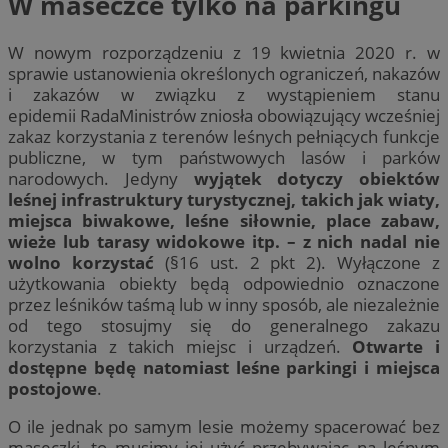
W maseczce tylko na parkingu
W nowym rozporządzeniu z 19 kwietnia 2020 r. w
sprawie ustanowienia określonych ograniczeń, nakazów
i zakazów w związku z wystąpieniem stanu
epidemii RadaMinistrów zniosła obowiązujący wcześniej
zakaz korzystania z terenów leśnych pełniących funkcje
publiczne, w tym państwowych lasów i parków
narodowych. Jedyny
wyjątek dotyczy obiektów
leśnej infrastruktury turystycznej, takich jak wiaty,
miejsca biwakowe, leśne siłownie, place zabaw,
wieże lub tarasy widokowe itp. – z nich nadal nie
wolno korzystać
(§16 ust. 2 pkt 2). Wyłączone z
użytkowania obiekty będą odpowiednio oznaczone
przez leśników taśmą lub w inny sposób, ale niezależnie
od tego stosujmy się do generalnego zakazu
korzystania z takich miejsc i urządzeń.
Otwarte i
dostępne będę natomiast leśne parkingi i miejsca
postojowe
.
O ile jednak po samym lesie możemy spacerować bez
maseczki, to musimy jej użyć przebywając na leśnym