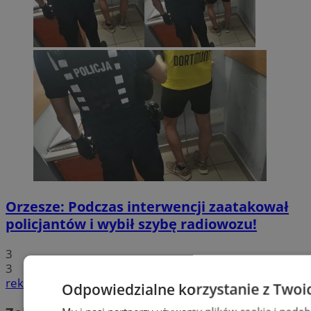
Orzesze: Podczas interwencji zaatakował
policjantów i wybił szybę radiowozu!
3
3
reklama
Odpowiedzialne korzystanie z Twoi