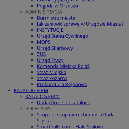
Pogoda w Orzeszu
ADMINISTRACJA
Burmistrz miasta
Jak załatwić sprawę w Urzędzie Miasta?
INSTYTUCJE
Urząd Stanu Cywilnego
MOPS
Urząd Skarbowy
ZUS
Urząd Pracy
Komenda Miejska Policji
Straż Miejska
Straż Pożarna
Prokuratura Rejonowa
KATALOG FIRM
KATALOG FIRM
Dodaj firmę do katalogu
POLECAMY
Skup.io - skup nieruchomości Ruda
Śląska
Smarthalls.com - Hale Stalowe