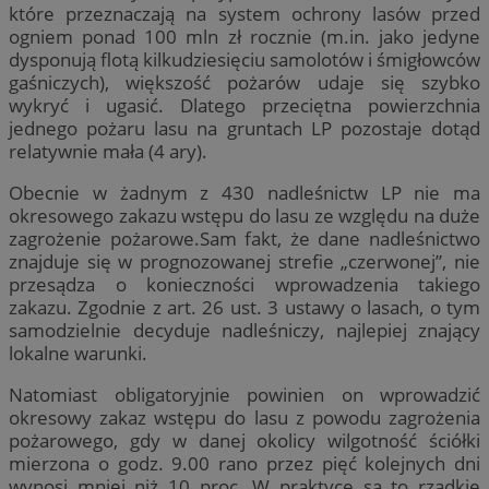
które przeznaczają na system ochrony lasów przed
ogniem ponad 100 mln zł rocznie (m.in. jako jedyne
dysponują flotą kilkudziesięciu samolotów i śmigłowców
gaśniczych), większość pożarów udaje się szybko
wykryć i ugasić. Dlatego przeciętna powierzchnia
jednego pożaru lasu na gruntach LP pozostaje dotąd
relatywnie mała (4 ary).
Obecnie w żadnym z 430 nadleśnictw LP nie ma
okresowego zakazu wstępu do lasu ze względu na duże
zagrożenie pożarowe.Sam fakt, że dane nadleśnictwo
znajduje się w prognozowanej strefie „czerwonej”, nie
przesądza o konieczności wprowadzenia takiego
zakazu. Zgodnie z art. 26 ust. 3 ustawy o lasach, o tym
samodzielnie decyduje nadleśniczy, najlepiej znający
lokalne warunki.
Natomiast obligatoryjnie powinien on wprowadzić
okresowy zakaz wstępu do lasu z powodu zagrożenia
pożarowego, gdy w danej okolicy wilgotność ściółki
mierzona o godz. 9.00 rano przez pięć kolejnych dni
wynosi mniej niż 10 proc. W praktyce są to rzadkie