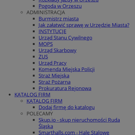
Pogoda w Orzeszu
ADMINISTRACJA
Burmistrz miasta
Jak załatwić sprawę w Urzędzie Miasta?
INSTYTUCJE
Urząd Stanu Cywilnego
MOPS
Urząd Skarbowy
ZUS
Urząd Pracy
Komenda Miejska Policji
Straż Miejska
Straż Pożarna
Prokuratura Rejonowa
KATALOG FIRM
KATALOG FIRM
Dodaj firmę do katalogu
POLECAMY
Skup.io - skup nieruchomości Ruda
Śląska
Smarthalls.com - Hale Stalowe