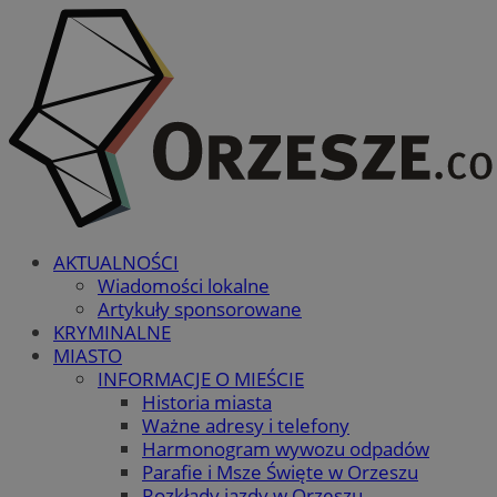
AKTUALNOŚCI
Wiadomości lokalne
Artykuły sponsorowane
KRYMINALNE
MIASTO
INFORMACJE O MIEŚCIE
Historia miasta
Ważne adresy i telefony
Harmonogram wywozu odpadów
Parafie i Msze Święte w Orzeszu
Rozkłady jazdy w Orzeszu