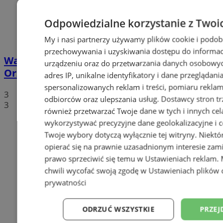
Odpowiedzialne korzystanie z Twoi
My i nasi partnerzy używamy plików cookie i podob
przechowywania i uzyskiwania dostępu do informac
Walentynkowy protest mieszkańców
urządzeniu oraz do przetwarzania danych osobowych
Orzesza. Rynek będzie zablokowany!
adres IP, unikalne identyfikatory i dane przeglądani
spersonalizowanych reklam i treści, pomiaru reklam i
3
odbiorców oraz ulepszania usług.
Dostawcy stron tr
3
również przetwarzać Twoje dane w tych i innych cel
wykorzystywać precyzyjne dane geolokalizacyjne i c
Twoje wybory dotyczą wyłącznie tej witryny. Niekt
opierać się na prawnie uzasadnionym interesie zami
prawo sprzeciwić się temu w
Ustawieniach reklam
.
chwili wycofać swoją zgodę w
Ustawieniach plików 
prywatności
ODRZUĆ WSZYSTKIE
PRZEJ