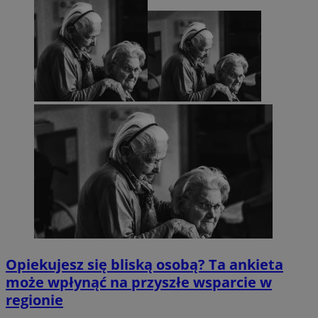
Opiekujesz się bliską osobą? Ta ankieta
może wpłynąć na przyszłe wsparcie w
regionie