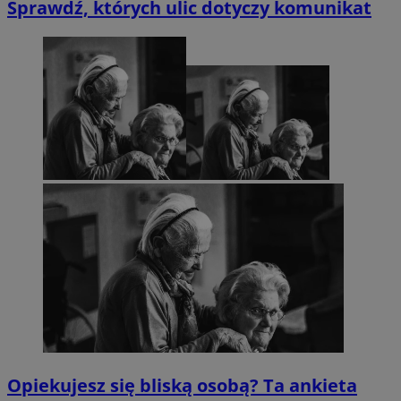
Sprawdź, których ulic dotyczy komunikat
Opiekujesz się bliską osobą? Ta ankieta