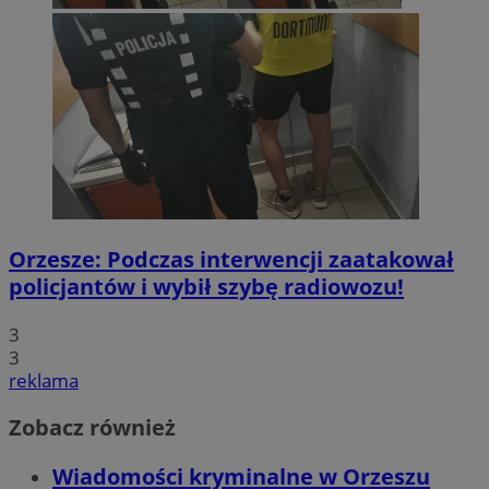
Orzesze: Podczas interwencji zaatakował
policjantów i wybił szybę radiowozu!
3
3
reklama
Zobacz również
Wiadomości kryminalne w Orzeszu