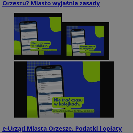
Orzeszu? Miasto wyjaśnia zasady
e-Urząd Miasta Orzesze. Podatki i opłaty