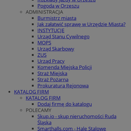
Pogoda w Orzeszu
ADMINISTRACJA
Burmistrz miasta
Jak załatwić sprawę w Urzędzie Miasta?
INSTYTUCJE
Urząd Stanu Cywilnego
MOPS
Urząd Skarbowy
ZUS
Urząd Pracy
Komenda Miejska Policji
Straż Miejska
Straż Pożarna
Prokuratura Rejonowa
KATALOG FIRM
KATALOG FIRM
Dodaj firmę do katalogu
POLECAMY
Skup.io - skup nieruchomości Ruda
Śląska
Smarthalls.com - Hale Stalowe