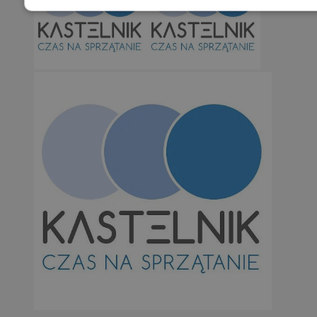
Niezbędne
Wydajność
Targetowani
Niesklasyfikowane
Niezbędne
Wydajność
Targetowanie
Funkcjonalno
Niezbędne pliki cookie umożliwiają korzystanie z podstawowych fun
takich jak logowanie użytkownika i zarządzanie kontem. Bez niezb
można prawidłowo korzystać ze strony internetowej.
Provider
/
Okres
Nazwa
Domena
przechowywan
SessID
orzesze.com.pl
1 rok
QeSessID
orzesze.com.pl
1 rok