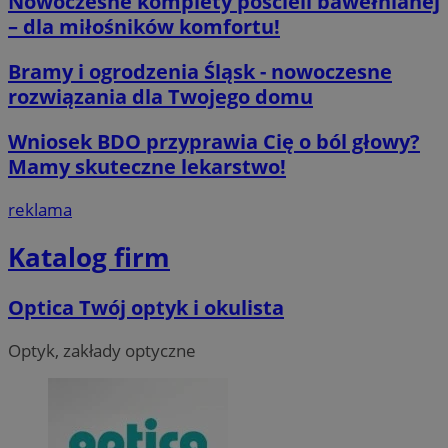
Nowoczesne komplety pościeli bawełnianej
– dla miłośników komfortu!
__cf_bm
29 minut 59
Cloudflare
sekund
Inc.
.x.com
Bramy i ogrodzenia Śląsk - nowoczesne
rozwiązania dla Twojego domu
Wniosek BDO przyprawia Cię o ból głowy?
Mamy skuteczne lekarstwo!
CookieScriptConsent
4 tygodnie 2 d
CookieScript
reklama
orzesze.com.pl
Katalog firm
Optica Twój optyk i okulista
Optyk, zakłady optyczne
__cf_bm
29 minut 55
Cloudflare
sekund
Inc.
.twitter.com