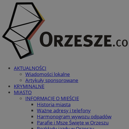
AKTUALNOŚCI
Wiadomości lokalne
Artykuły sponsorowane
KRYMINALNE
MIASTO
INFORMACJE O MIEŚCIE
Historia miasta
Ważne adresy i telefony
Harmonogram wywozu odpadów
Parafie i Msze Święte w Orzeszu
Rozkłady jazdy w Orzeszu