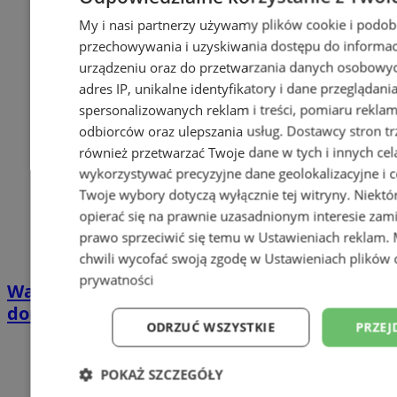
My i nasi partnerzy używamy plików cookie i podob
przechowywania i uzyskiwania dostępu do informac
urządzeniu oraz do przetwarzania danych osobowych
adres IP, unikalne identyfikatory i dane przeglądani
spersonalizowanych reklam i treści, pomiaru reklam i
odbiorców oraz ulepszania usług.
Dostawcy stron tr
również przetwarzać Twoje dane w tych i innych cel
wykorzystywać precyzyjne dane geolokalizacyjne i c
Twoje wybory dotyczą wyłącznie tej witryny. Niekt
opierać się na prawnie uzasadnionym interesie zami
prawo sprzeciwić się temu w
Ustawieniach reklam
.
chwili wycofać swoją zgodę w
Ustawieniach plików 
prywatności
Wakacyjny wypoczynek nad Bałtykiem w
domkach Szmaragdowe Morze
ODRZUĆ WSZYSTKIE
PRZEJ
POKAŻ SZCZEGÓŁY