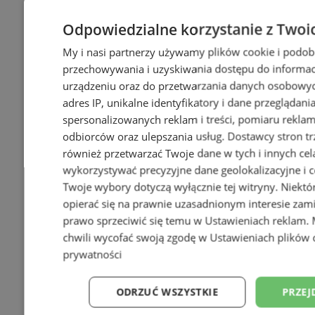
Odpowiedzialne korzystanie z Twoi
My i nasi partnerzy używamy plików cookie i podob
przechowywania i uzyskiwania dostępu do informac
urządzeniu oraz do przetwarzania danych osobowych
adres IP, unikalne identyfikatory i dane przeglądani
spersonalizowanych reklam i treści, pomiaru reklam i
odbiorców oraz ulepszania usług.
Dostawcy stron tr
również przetwarzać Twoje dane w tych i innych cel
wykorzystywać precyzyjne dane geolokalizacyjne i c
Twoje wybory dotyczą wyłącznie tej witryny. Niekt
opierać się na prawnie uzasadnionym interesie zami
prawo sprzeciwić się temu w
Ustawieniach reklam
.
chwili wycofać swoją zgodę w
Ustawieniach plików 
prywatności
ODRZUĆ WSZYSTKIE
PRZEJ