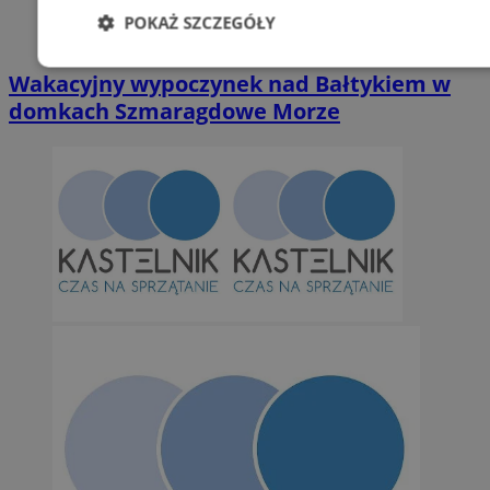
POKAŻ SZCZEGÓŁY
Niezbędne
Wydajność
Targetowani
Wakacyjny wypoczynek nad Bałtykiem w
domkach Szmaragdowe Morze
Niesklasyfikowane
Niezbędne
Wydajność
Targetowanie
Funkcjonalno
Niezbędne pliki cookie umożliwiają korzystanie z podstawowych fun
takich jak logowanie użytkownika i zarządzanie kontem. Bez niezb
można prawidłowo korzystać ze strony internetowej.
Provider
/
Okres
Nazwa
Domena
przechowywan
SessID
orzesze.com.pl
1 rok