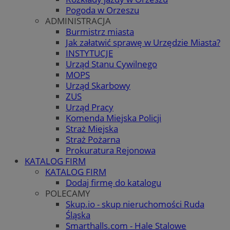
Pogoda w Orzeszu
ADMINISTRACJA
Burmistrz miasta
Jak załatwić sprawę w Urzędzie Miasta?
INSTYTUCJE
Urząd Stanu Cywilnego
MOPS
Urząd Skarbowy
ZUS
Urząd Pracy
Komenda Miejska Policji
Straż Miejska
Straż Pożarna
Prokuratura Rejonowa
KATALOG FIRM
KATALOG FIRM
Dodaj firmę do katalogu
POLECAMY
Skup.io - skup nieruchomości Ruda
Śląska
Smarthalls.com - Hale Stalowe