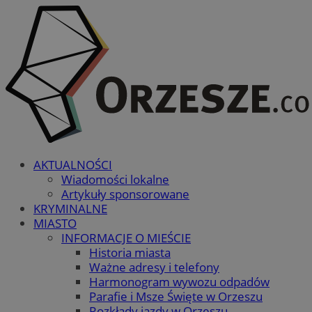
AKTUALNOŚCI
Wiadomości lokalne
Artykuły sponsorowane
KRYMINALNE
MIASTO
INFORMACJE O MIEŚCIE
Historia miasta
Ważne adresy i telefony
Harmonogram wywozu odpadów
Parafie i Msze Święte w Orzeszu
Rozkłady jazdy w Orzeszu