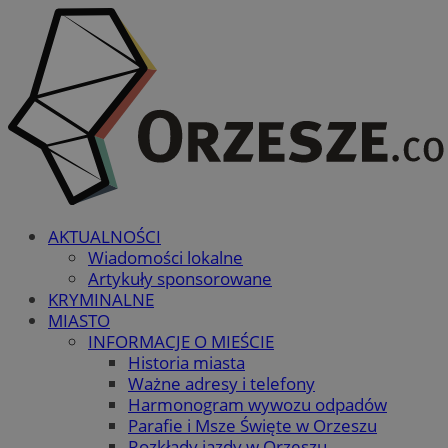
AKTUALNOŚCI
Wiadomości lokalne
Artykuły sponsorowane
KRYMINALNE
MIASTO
INFORMACJE O MIEŚCIE
Historia miasta
Ważne adresy i telefony
Harmonogram wywozu odpadów
Parafie i Msze Święte w Orzeszu
Rozkłady jazdy w Orzeszu