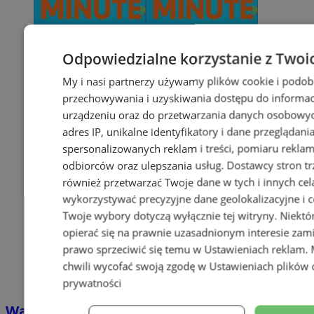
Odpowiedzialne korzystanie z Twoi
My i nasi partnerzy używamy plików cookie i podob
przechowywania i uzyskiwania dostępu do informac
urządzeniu oraz do przetwarzania danych osobowych
adres IP, unikalne identyfikatory i dane przeglądani
spersonalizowanych reklam i treści, pomiaru reklam i
odbiorców oraz ulepszania usług.
Dostawcy stron tr
również przetwarzać Twoje dane w tych i innych cel
wykorzystywać precyzyjne dane geolokalizacyjne i c
Twoje wybory dotyczą wyłącznie tej witryny. Niekt
opierać się na prawnie uzasadnionym interesie zami
prawo sprzeciwić się temu w
Ustawieniach reklam
.
chwili wycofać swoją zgodę w
Ustawieniach plików 
prywatności
Wakacyjny wypoczynek nad Bałtykiem w