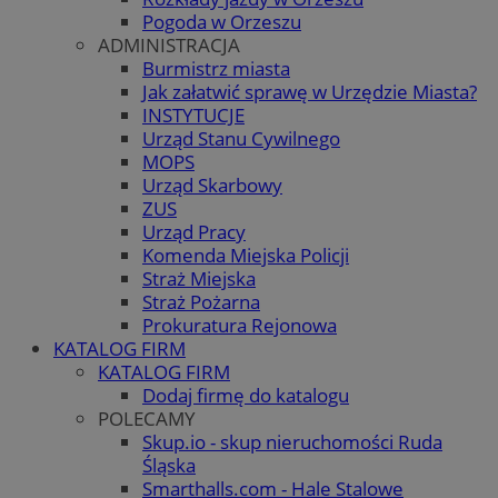
Pogoda w Orzeszu
ADMINISTRACJA
Burmistrz miasta
Jak załatwić sprawę w Urzędzie Miasta?
INSTYTUCJE
Urząd Stanu Cywilnego
MOPS
Urząd Skarbowy
ZUS
Urząd Pracy
Komenda Miejska Policji
Straż Miejska
Straż Pożarna
Prokuratura Rejonowa
KATALOG FIRM
KATALOG FIRM
Dodaj firmę do katalogu
POLECAMY
Skup.io - skup nieruchomości Ruda
Śląska
Smarthalls.com - Hale Stalowe