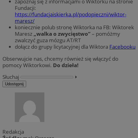
zapoznaj się z informacjami o Wiktorku na stronie
Fundacji:
https://fundacjaiskierka.pl/podopieczni/wiktor-
maresz/
koniecznie polub stronę Wiktorka na FB: Wiktorek
Maresz
„walka o zwycięstwo”
– pomóżmy
zwalczyć guza mózgu AT/RT
dołącz do grupy licytacyjnej dla Wiktora
Facebooku
Obserwujcie nas, chcemy również się włączyć do
pomocy Wiktorkowi.
Do dzieła!
Słuchaj
⏵︎
Udostępnij
Redakcja