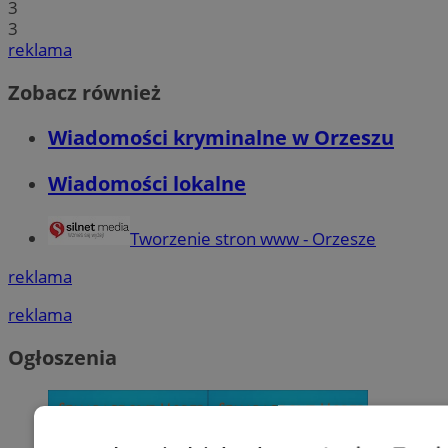
3
3
reklama
Zobacz również
Wiadomości kryminalne w Orzeszu
Wiadomości lokalne
Tworzenie stron www - Orzesze
reklama
reklama
Ogłoszenia