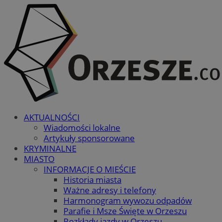
AKTUALNOŚCI
Wiadomości lokalne
Artykuły sponsorowane
KRYMINALNE
MIASTO
INFORMACJE O MIEŚCIE
Historia miasta
Ważne adresy i telefony
Harmonogram wywozu odpadów
Parafie i Msze Święte w Orzeszu
Rozkłady jazdy w Orzeszu