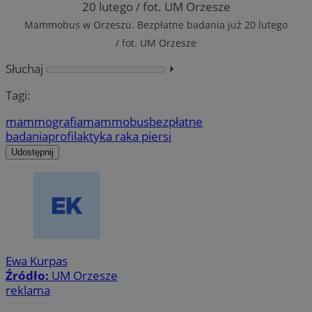
Mammobus w Orzeszu. Bezpłatne badania już 20 lutego
/ fot. UM Orzesze
Słuchaj
⏵︎
Tagi:
mammografia
mammobus
bezpłatne
badania
profilaktyka raka piersi
Udostępnij
Ewa Kurpas
Źródło:
UM Orzesze
reklama