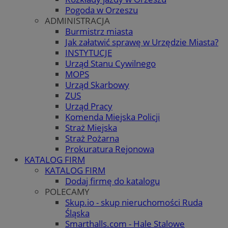
Pogoda w Orzeszu
ADMINISTRACJA
Burmistrz miasta
Jak załatwić sprawę w Urzędzie Miasta?
INSTYTUCJE
Urząd Stanu Cywilnego
MOPS
Urząd Skarbowy
ZUS
Urząd Pracy
Komenda Miejska Policji
Straż Miejska
Straż Pożarna
Prokuratura Rejonowa
KATALOG FIRM
KATALOG FIRM
Dodaj firmę do katalogu
POLECAMY
Skup.io - skup nieruchomości Ruda
Śląska
Smarthalls.com - Hale Stalowe