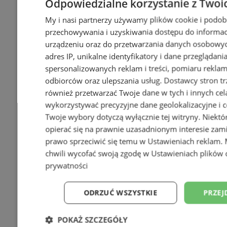
Odpowiedzialne korzystanie z Twoi
My i nasi partnerzy używamy plików cookie i podob
przechowywania i uzyskiwania dostępu do informac
urządzeniu oraz do przetwarzania danych osobowych
adres IP, unikalne identyfikatory i dane przeglądani
spersonalizowanych reklam i treści, pomiaru reklam i
odbiorców oraz ulepszania usług.
Dostawcy stron tr
również przetwarzać Twoje dane w tych i innych cel
wykorzystywać precyzyjne dane geolokalizacyjne i c
Twoje wybory dotyczą wyłącznie tej witryny. Niekt
opierać się na prawnie uzasadnionym interesie zami
prawo sprzeciwić się temu w
Ustawieniach reklam
.
chwili wycofać swoją zgodę w
Ustawieniach plików 
prywatności
ODRZUĆ WSZYSTKIE
PRZEJ
POKAŻ SZCZEGÓŁY