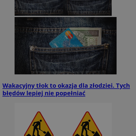
Wakacyjny tłok to okazja dla złodziei. Tych
błędów lepiej nie popełniać