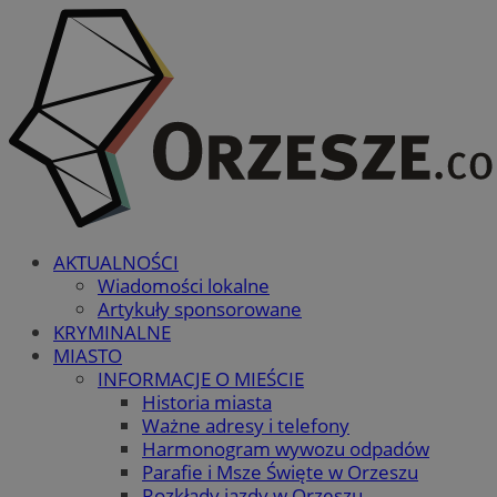
AKTUALNOŚCI
Wiadomości lokalne
Artykuły sponsorowane
KRYMINALNE
MIASTO
INFORMACJE O MIEŚCIE
Historia miasta
Ważne adresy i telefony
Harmonogram wywozu odpadów
Parafie i Msze Święte w Orzeszu
Rozkłady jazdy w Orzeszu