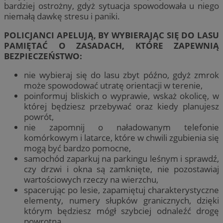
bardziej ostrożny, gdyż sytuacja spowodowała u niego
niemałą dawkę stresu i paniki.
POLICJANCI APELUJĄ, BY WYBIERAJĄC SIĘ DO LASU
PAMIĘTAĆ O ZASADACH, KTÓRE ZAPEWNIĄ
BEZPIECZEŃSTWO:
nie wybieraj się do lasu zbyt późno, gdyż zmrok
może spowodować utratę orientacji w terenie,
poinformuj bliskich o wyprawie, wskaż okolicę, w
której będziesz przebywać oraz kiedy planujesz
powrót,
nie zapomnij o naładowanym telefonie
komórkowym i latarce, które w chwili zgubienia się
mogą być bardzo pomocne,
samochód zaparkuj na parkingu leśnym i sprawdź,
czy drzwi i okna są zamknięte, nie pozostawiaj
wartościowych rzeczy na wierzchu,
spacerując po lesie, zapamiętuj charakterystyczne
elementy, numery słupków granicznych, dzięki
którym będziesz mógł szybciej odnaleźć drogę
powrotną,