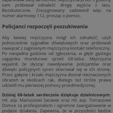
sam próbował odnaleźć drogę wyjścia z lasu.
Bezskutecznie. Zrezygnowany zadzwonił więc na
numer alarmowy 112, prosząc o pomoc.
Policjanci rozpoczęli poszukiwania
Aby łatwiej mężczyzna mógł ich odnaleźć, użyli
jednocześnie sygnałów dźwiękowych oraz próbowali
nawiązać z zaginionym mężczyzną kontakt telefoniczny.
Po niespełna godzinie od zgłoszenia, w głębi gęstego
zagajnika mundurowi ujrzeli 68-latka. Mężczyzna
wyjaśnił, że słysząc nawoływanie policjantów oraz
dźwięki policyjnych syren skierował się w ich stronę.
Przez gałęzie i krzaki mężczyzna doznał nieznaczonych
obrażeń w okolicach rąk, dlatego też stróże prawa
udzielili mu pierwszej pomocy przedmedycznej.
Dzisiaj 68-latek serdecznie dziękuje dzielnicowym
:
mł. asp. Mariuszowi Sacawie oraz mł. asp. Tomaszowi
Domce za profesjonalizm i ogromne zaangażowanie w
podjęte działania. Zapewnia, że w przyszłości będzie