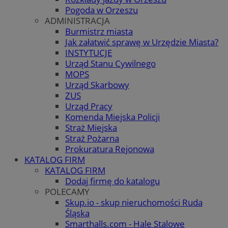
Pogoda w Orzeszu
ADMINISTRACJA
Burmistrz miasta
Jak załatwić sprawę w Urzędzie Miasta?
INSTYTUCJE
Urząd Stanu Cywilnego
MOPS
Urząd Skarbowy
ZUS
Urząd Pracy
Komenda Miejska Policji
Straż Miejska
Straż Pożarna
Prokuratura Rejonowa
KATALOG FIRM
KATALOG FIRM
Dodaj firmę do katalogu
POLECAMY
Skup.io - skup nieruchomości Ruda
Śląska
Smarthalls.com - Hale Stalowe