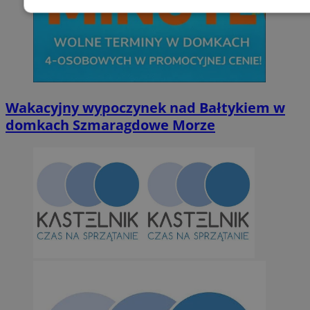
Niezbędne
Wydajność
Targetowani
Niesklasyfikowane
Wakacyjny wypoczynek nad Bałtykiem w
domkach Szmaragdowe Morze
Niezbędne
Wydajność
Targetowanie
Funkcjonalno
Niezbędne pliki cookie umożliwiają korzystanie z podstawowych fun
takich jak logowanie użytkownika i zarządzanie kontem. Bez niezb
można prawidłowo korzystać ze strony internetowej.
Provider
/
Okres
Nazwa
Domena
przechowywan
SessID
orzesze.com.pl
1 rok
QeSessID
orzesze.com.pl
1 rok