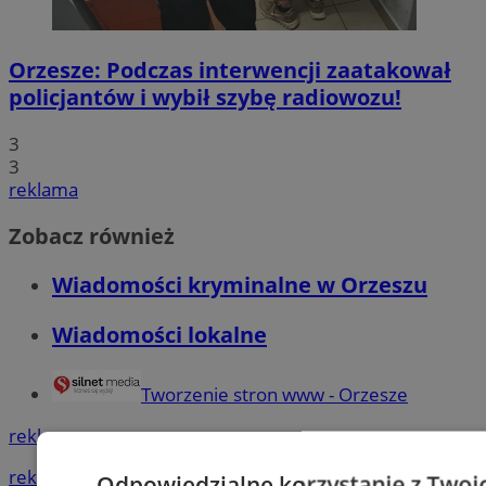
Orzesze: Podczas interwencji zaatakował
policjantów i wybił szybę radiowozu!
3
3
reklama
Zobacz również
Wiadomości kryminalne w Orzeszu
Wiadomości lokalne
Tworzenie stron www - Orzesze
reklama
reklama
Odpowiedzialne korzystanie z Twoi