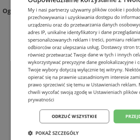
My i nasi partnerzy używamy plików cookie i podob
Ogłoszenia
przechowywania i uzyskiwania dostępu do informac
urządzeniu oraz do przetwarzania danych osobowych
adres IP, unikalne identyfikatory i dane przeglądani
spersonalizowanych reklam i treści, pomiaru reklam i
odbiorców oraz ulepszania usług.
Dostawcy stron tr
również przetwarzać Twoje dane w tych i innych cel
wykorzystywać precyzyjne dane geolokalizacyjne i c
Twoje wybory dotyczą wyłącznie tej witryny. Niekt
opierać się na prawnie uzasadnionym interesie zami
prawo sprzeciwić się temu w
Ustawieniach reklam
.
chwili wycofać swoją zgodę w
Ustawieniach plików 
prywatności
ODRZUĆ WSZYSTKIE
PRZEJ
POKAŻ SZCZEGÓŁY