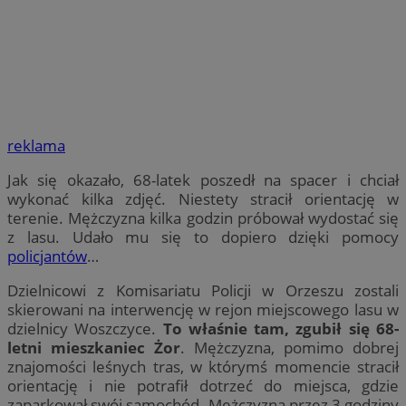
reklama
Jak się okazało, 68-latek poszedł na spacer i chciał
wykonać kilka zdjęć. Niestety stracił orientację w
terenie. Mężczyzna kilka godzin próbował wydostać się
z lasu. Udało mu się to dopiero dzięki pomocy
policjantów
…
Dzielnicowi z Komisariatu Policji w Orzeszu zostali
skierowani na interwencję w rejon miejscowego lasu w
dzielnicy Woszczyce.
To właśnie tam, zgubił się 68-
letni mieszkaniec Żor
. Mężczyzna, pomimo dobrej
znajomości leśnych tras, w którymś momencie stracił
orientację i nie potrafił dotrzeć do miejsca, gdzie
zaparkował swój samochód. Mężczyzna przez 3 godziny