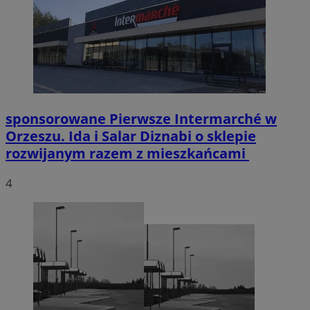
sponsorowane
Pierwsze Intermarché w
Orzeszu. Ida i Salar Diznabi o sklepie
rozwijanym razem z mieszkańcami
4