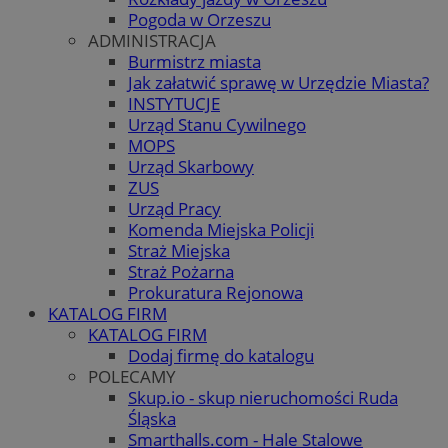
Pogoda w Orzeszu
ADMINISTRACJA
Burmistrz miasta
Jak załatwić sprawę w Urzędzie Miasta?
INSTYTUCJE
Urząd Stanu Cywilnego
MOPS
Urząd Skarbowy
ZUS
Urząd Pracy
Komenda Miejska Policji
Straż Miejska
Straż Pożarna
Prokuratura Rejonowa
KATALOG FIRM
KATALOG FIRM
Dodaj firmę do katalogu
POLECAMY
Skup.io - skup nieruchomości Ruda
Śląska
Smarthalls.com - Hale Stalowe