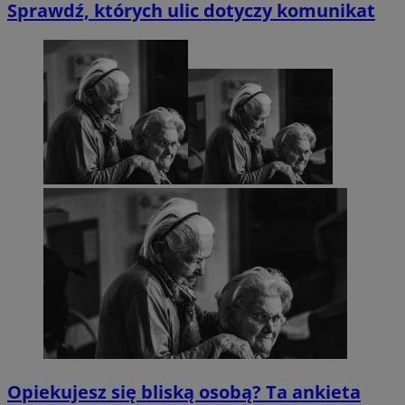
Sprawdź, których ulic dotyczy komunikat
Opiekujesz się bliską osobą? Ta ankieta