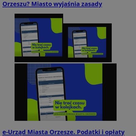
Orzeszu? Miasto wyjaśnia zasady
e-Urząd Miasta Orzesze. Podatki i opłaty