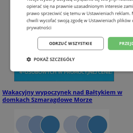
opierać się na prawnie uzasadnionym interesie zami
prawo sprzeciwić się temu w
Ustawieniach reklam
.
chwili wycofać swoją zgodę w
Ustawieniach plików 
prywatności
ODRZUĆ WSZYSTKIE
PRZEJ
POKAŻ SZCZEGÓŁY
Niezbędne
Wydajność
Targetowani
Wakacyjny wypoczynek nad Bałtykiem w
Niesklasyfikowane
domkach Szmaragdowe Morze