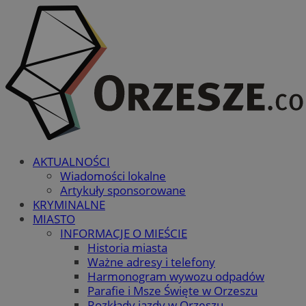
AKTUALNOŚCI
Wiadomości lokalne
Artykuły sponsorowane
KRYMINALNE
MIASTO
INFORMACJE O MIEŚCIE
Historia miasta
Ważne adresy i telefony
Harmonogram wywozu odpadów
Parafie i Msze Święte w Orzeszu
Rozkłady jazdy w Orzeszu