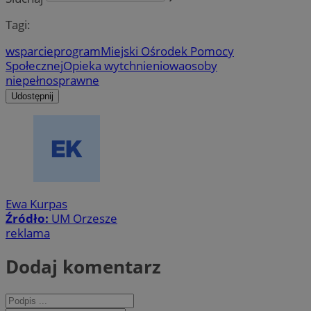
Tagi:
wsparcie
program
Miejski Ośrodek Pomocy
Społecznej
Opieka wytchnieniowa
osoby
niepełnosprawne
Udostępnij
Ewa Kurpas
Źródło:
UM Orzesze
reklama
Dodaj komentarz