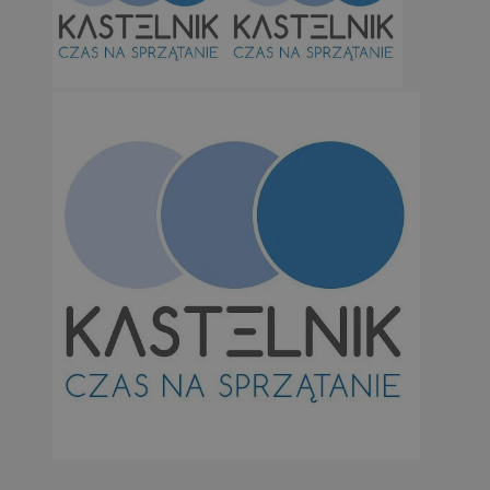
Niezbędne
Wydajność
Targetowanie
Funkcjonalno
Niezbędne pliki cookie umożliwiają korzystanie z podstawowych fun
takich jak logowanie użytkownika i zarządzanie kontem. Bez niezb
można prawidłowo korzystać ze strony internetowej.
Provider
/
Okres
Nazwa
Domena
przechowywan
SessID
orzesze.com.pl
1 rok
QeSessID
orzesze.com.pl
1 rok
MvSessID
orzesze.com.pl
1 rok
VISITOR_PRIVACY_METADATA
5 miesięcy 4
YouTube
tygodnie
.youtube.com