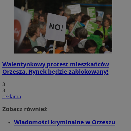
Walentynkowy protest mieszkańców
Orzesza. Rynek będzie zablokowany!
3
3
reklama
Zobacz również
Wiadomości kryminalne w Orzeszu