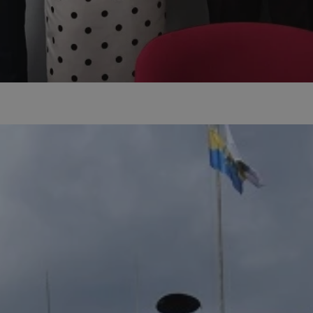
orzesze.com.pl
1 rok
Ten plik cookie przechowuje identyfi
orzesze.com.pl
1 rok
Ten plik cookie przechowuje identyfi
orzesze.com.pl
1 rok
Ten plik cookie przechowuje identyfi
METADATA
5 miesięcy 4
Ten plik cookie przechowuje inform
YouTube
tygodnie
użytkownika oraz jego preferencjac
.youtube.com
prywatności podczas korzystania z w
wybory dotyczące polityki prywatno
zgody, zapewniając ich przestrzega
wizytach. Dzięki temu użytkownik 
konfigurować swoich preferencji, c
zgodność z regulacjami ochrony da
29 minut 59
Ten plik cookie służy do rozróżniani
Cloudflare
sekund
to korzystne dla strony internetow
Inc.
umożliwia tworzenie ważnych rapo
.x.com
korzystania z jej witryny internetow
nt
4 tygodnie 2 dni
Ten plik cookie jest używany przez 
CookieScript
Google Privacy Policy
Script.com do zapamiętywania prefe
orzesze.com.pl
zgody użytkownika na pliki cookie. 
aby baner cookie Cookie-Script.com
29 minut 55
Ten plik cookie służy do rozróżniani
Cloudflare
sekund
to korzystne dla strony internetow
Inc.
umożliwia tworzenie ważnych rapo
.twitter.com
korzystania z jej witryny internetow