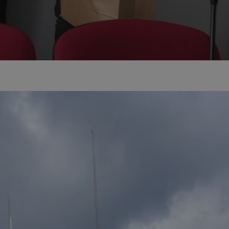
kator sesji.
kator sesji.
kator sesji.
acje o zgodzie
h dotyczących
itryny. Rejestruje
ści i ustawień
nie w kolejnych
nie musi ponownie
o zwiększa wygodę i
nych.
a ludzi i botów. Jest
ej, ponieważ
rtów na temat
ej.
usługę Cookie-
rencji dotyczących
Jest to konieczne,
 działał poprawnie.
a ludzi i botów. Jest
ej, ponieważ
rtów na temat
ej.