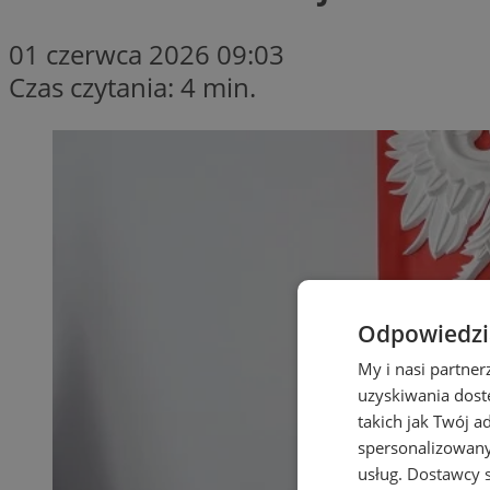
01 czerwca 2026 09:03
Czas czytania: 4 min.
Odpowiedzia
My i nasi partne
uzyskiwania dost
takich jak Twój a
spersonalizowanyc
usług.
Dostawcy s