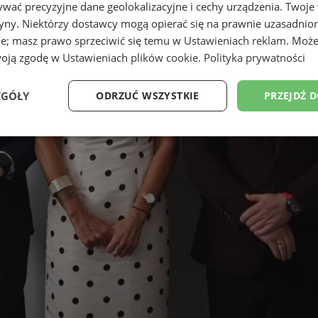
wać precyzyjne dane geolokalizacyjne i cechy urządzenia. Twoje
tryny. Niektórzy dostawcy mogą opierać się na prawnie uzasadnio
ie; masz prawo sprzeciwić się temu w
Ustawieniach reklam
. Może
woją zgodę w
Ustawieniach plików cookie
.
Polityka prywatności
EGÓŁY
ODRZUĆ WSZYSTKIE
PRZEJDŹ 
Wydajność
Targetowanie
Funkcjonalność
Ni
ezbędne
Wydajność
Targetowanie
Funkcjonalność
Niesklasyfikow
ie umożliwiają korzystanie z podstawowych funkcji strony internetowej, takich jak log
Bez niezbędnych plików cookie nie można prawidłowo korzystać ze strony internetowe
Provider
/
Okres
Opis
Domena
przechowywania