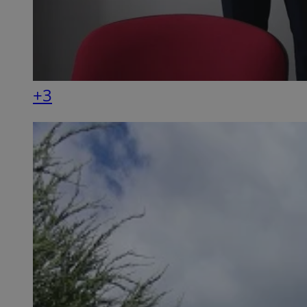
SessID
QeSessID
MvSessID
VISITOR_PRIVACY_
+3
__cf_bm
CookieScriptConse
__cf_bm