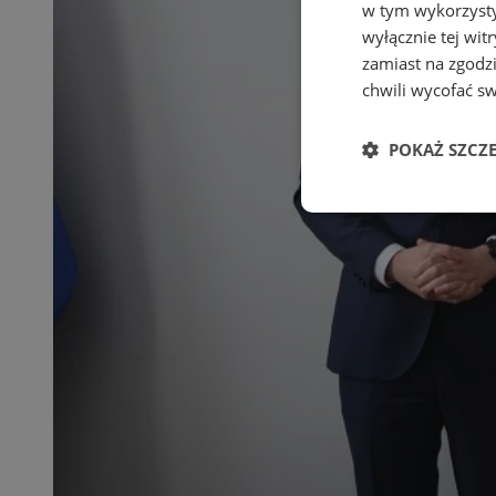
w tym wykorzysty
wyłącznie tej wi
zamiast na zgodz
chwili wycofać s
POKAŻ SZCZ
Niezbędne
Ni
Niezbędne pliki cook
zarządzanie kontem. 
Nazwa