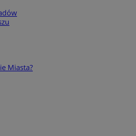
adów
szu
ie Miasta?