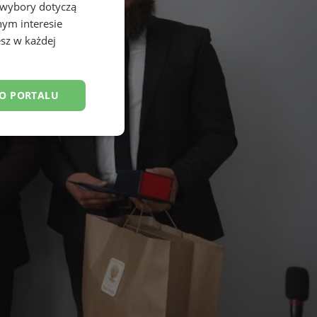
 wybory dotyczą
nym interesie
sz w każdej
DO PORTALU
esklasyfikowane
ane
owanie użytkownika i
j.