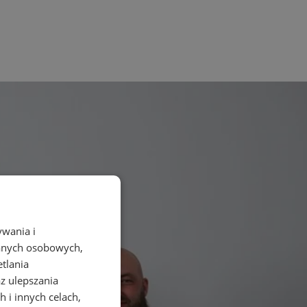
ywania i
danych osobowych,
etlania
az ulepszania
 i innych celach,