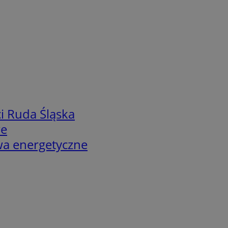
i Ruda Śląska
we
twa energetyczne