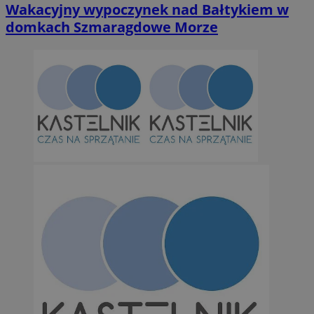
Wakacyjny wypoczynek nad Bałtykiem w
domkach Szmaragdowe Morze
Niezbędne
Wydajność
Targetowanie
Funkcjonalno
Niezbędne pliki cookie umożliwiają korzystanie z podstawowych fun
takich jak logowanie użytkownika i zarządzanie kontem. Bez niezb
można prawidłowo korzystać ze strony internetowej.
Provider
/
Okres
Nazwa
Domena
przechowywan
SessID
orzesze.com.pl
1 rok
QeSessID
orzesze.com.pl
1 rok
MvSessID
orzesze.com.pl
1 rok
VISITOR_PRIVACY_METADATA
5 miesięcy 4
YouTube