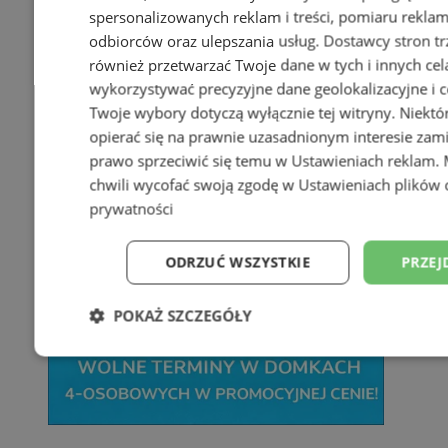
spersonalizowanych reklam i treści, pomiaru reklam i
odbiorców oraz ulepszania usług.
Dostawcy stron tr
również przetwarzać Twoje dane w tych i innych cel
wykorzystywać precyzyjne dane geolokalizacyjne i c
Twoje wybory dotyczą wyłącznie tej witryny. Niekt
opierać się na prawnie uzasadnionym interesie zami
prawo sprzeciwić się temu w
Ustawieniach reklam
.
chwili wycofać swoją zgodę w
Ustawieniach plików 
prywatności
ODRZUĆ WSZYSTKIE
PRZEJ
POKAŻ SZCZEGÓŁY
Niezbędne
Wydajność
Targetowani
Niesklasyfikowane