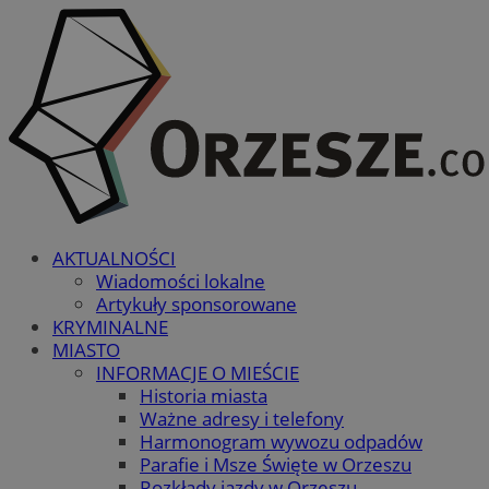
AKTUALNOŚCI
Wiadomości lokalne
Artykuły sponsorowane
KRYMINALNE
MIASTO
INFORMACJE O MIEŚCIE
Historia miasta
Ważne adresy i telefony
Harmonogram wywozu odpadów
Parafie i Msze Święte w Orzeszu
Rozkłady jazdy w Orzeszu