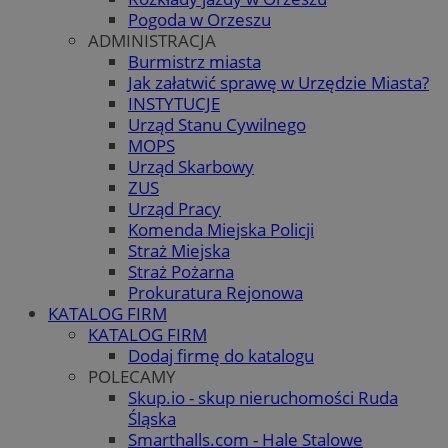
Pogoda w Orzeszu
ADMINISTRACJA
Burmistrz miasta
Jak załatwić sprawę w Urzędzie Miasta?
INSTYTUCJE
Urząd Stanu Cywilnego
MOPS
Urząd Skarbowy
ZUS
Urząd Pracy
Komenda Miejska Policji
Straż Miejska
Straż Pożarna
Prokuratura Rejonowa
KATALOG FIRM
KATALOG FIRM
Dodaj firmę do katalogu
POLECAMY
Skup.io - skup nieruchomości Ruda
Śląska
Smarthalls.com - Hale Stalowe