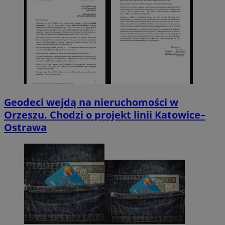
Geodeci wejdą na nieruchomości w
Orzeszu. Chodzi o projekt linii Katowice–
Ostrawa