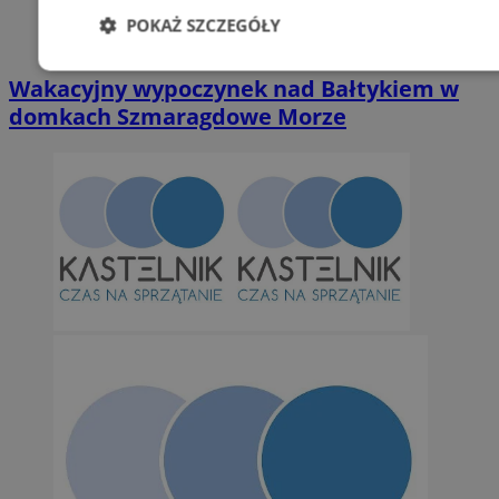
POKAŻ SZCZEGÓŁY
Niezbędne
Wydajność
Targetowani
Wakacyjny wypoczynek nad Bałtykiem w
domkach Szmaragdowe Morze
Niesklasyfikowane
Niezbędne
Wydajność
Targetowanie
Funkcjonalno
Niezbędne pliki cookie umożliwiają korzystanie z podstawowych fun
takich jak logowanie użytkownika i zarządzanie kontem. Bez niezb
można prawidłowo korzystać ze strony internetowej.
Provider
/
Okres
Nazwa
Domena
przechowywan
SessID
orzesze.com.pl
1 rok