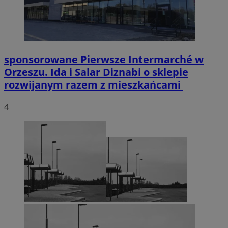
sponsorowane
Pierwsze Intermarché w
Orzeszu. Ida i Salar Diznabi o sklepie
rozwijanym razem z mieszkańcami
4