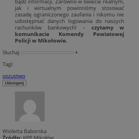
bądź informacji. Zarówno w świecie realnym,
jak i wirtualnym powinniśmy stosować
zasadę ograniczonego zaufania i nikomu nie
udostępniać danych logowania do naszych
rachunków bankowych! –
czytamy w
komunikacie Komendy Powiatowej
Policji w Mikołowie.
Słuchaj
⏵︎
Tagi:
oszustwo
Udostępnij
Wioletta Baborska
Źródło:
KPP Mikołów