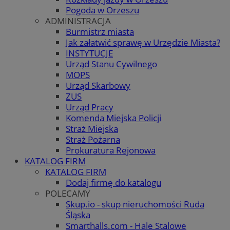
Pogoda w Orzeszu
ADMINISTRACJA
Burmistrz miasta
Jak załatwić sprawę w Urzędzie Miasta?
INSTYTUCJE
Urząd Stanu Cywilnego
MOPS
Urząd Skarbowy
ZUS
Urząd Pracy
Komenda Miejska Policji
Straż Miejska
Straż Pożarna
Prokuratura Rejonowa
KATALOG FIRM
KATALOG FIRM
Dodaj firmę do katalogu
POLECAMY
Skup.io - skup nieruchomości Ruda
Śląska
Smarthalls.com - Hale Stalowe