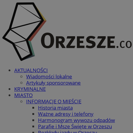
AKTUALNOŚCI
Wiadomości lokalne
Artykuły sponsorowane
KRYMINALNE
MIASTO
INFORMACJE O MIEŚCIE
Historia miasta
Ważne adresy i telefony
Harmonogram wywozu odpadów
Parafie i Msze Święte w Orzeszu
Rozkłady jazdy w Orzeszu