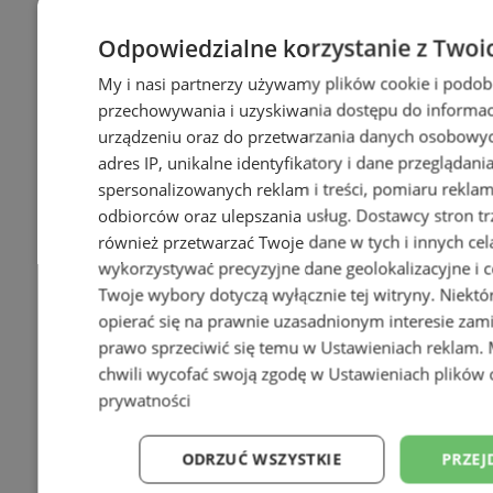
Odpowiedzialne korzystanie z Twoi
My i nasi partnerzy używamy plików cookie i podob
przechowywania i uzyskiwania dostępu do informac
urządzeniu oraz do przetwarzania danych osobowych
adres IP, unikalne identyfikatory i dane przeglądani
spersonalizowanych reklam i treści, pomiaru reklam i
odbiorców oraz ulepszania usług.
Dostawcy stron tr
również przetwarzać Twoje dane w tych i innych cel
wykorzystywać precyzyjne dane geolokalizacyjne i c
Twoje wybory dotyczą wyłącznie tej witryny. Niekt
opierać się na prawnie uzasadnionym interesie zami
prawo sprzeciwić się temu w
Ustawieniach reklam
.
chwili wycofać swoją zgodę w
Ustawieniach plików 
prywatności
ODRZUĆ WSZYSTKIE
PRZEJ