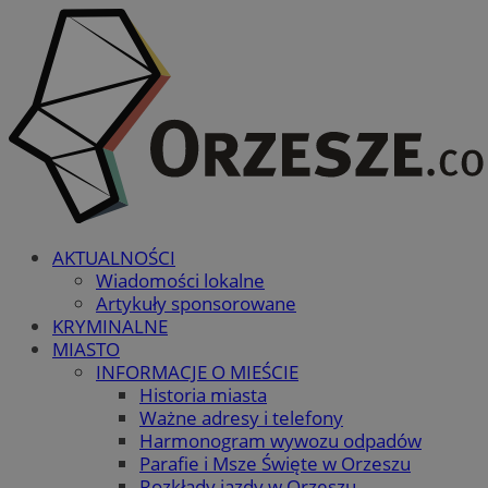
AKTUALNOŚCI
Wiadomości lokalne
Artykuły sponsorowane
KRYMINALNE
MIASTO
INFORMACJE O MIEŚCIE
Historia miasta
Ważne adresy i telefony
Harmonogram wywozu odpadów
Parafie i Msze Święte w Orzeszu
Rozkłady jazdy w Orzeszu