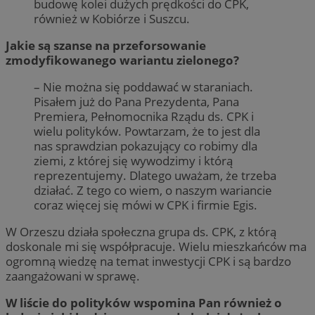
budowę kolei dużych prędkości do CPK,
również w Kobiórze i Suszcu.
Jakie są szanse na przeforsowanie
zmodyfikowanego wariantu zielonego?
– Nie można się poddawać w staraniach.
Pisałem już do Pana Prezydenta, Pana
Premiera, Pełnomocnika Rządu ds. CPK i
wielu polityków. Powtarzam, że to jest dla
nas sprawdzian pokazujący co robimy dla
ziemi, z której się wywodzimy i którą
reprezentujemy. Dlatego uważam, że trzeba
działać. Z tego co wiem, o naszym wariancie
coraz więcej się mówi w CPK i firmie Egis.
W Orzeszu działa społeczna grupa ds. CPK, z którą
doskonale mi się współpracuje. Wielu mieszkańców ma
ogromną wiedzę na temat inwestycji CPK i są bardzo
zaangażowani w sprawę.
W liście do polityków wspomina Pan również o