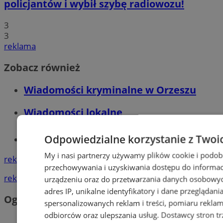
policjantów i wybił szybę radiowozu!
3
3
reklama
Zobacz również
Wiadomości kryminalne w Orzeszu
Wiadomości lokalne
Odpowiedzialne korzystanie z Twoi
Tworzenie stron www - Orzesze
My i nasi partnerzy używamy plików cookie i podob
reklama
przechowywania i uzyskiwania dostępu do informac
reklama
urządzeniu oraz do przetwarzania danych osobowych
adres IP, unikalne identyfikatory i dane przeglądani
Ogłoszenia
spersonalizowanych reklam i treści, pomiaru reklam i
odbiorców oraz ulepszania usług.
Dostawcy stron tr