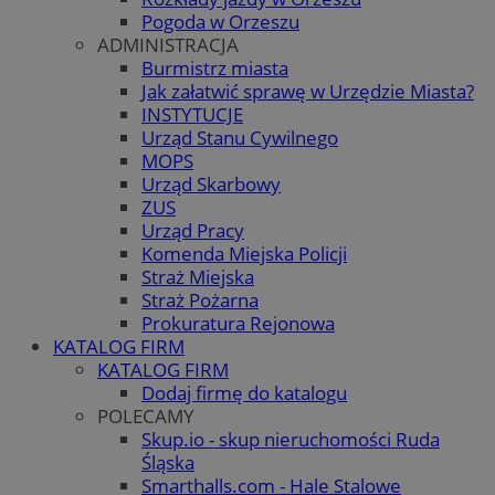
Pogoda w Orzeszu
ADMINISTRACJA
Burmistrz miasta
Jak załatwić sprawę w Urzędzie Miasta?
INSTYTUCJE
Urząd Stanu Cywilnego
MOPS
Urząd Skarbowy
ZUS
Urząd Pracy
Komenda Miejska Policji
Straż Miejska
Straż Pożarna
Prokuratura Rejonowa
KATALOG FIRM
KATALOG FIRM
Dodaj firmę do katalogu
POLECAMY
Skup.io - skup nieruchomości Ruda
Śląska
Smarthalls.com - Hale Stalowe