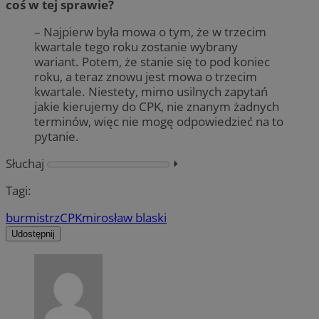
coś w tej sprawie?
– Najpierw była mowa o tym, że w trzecim
kwartale tego roku zostanie wybrany
wariant. Potem, że stanie się to pod koniec
roku, a teraz znowu jest mowa o trzecim
kwartale. Niestety, mimo usilnych zapytań
jakie kierujemy do CPK, nie znanym żadnych
terminów, więc nie mogę odpowiedzieć na to
pytanie.
Słuchaj
⏵︎
Tagi:
burmistrz
CPK
mirosław blaski
Udostępnij