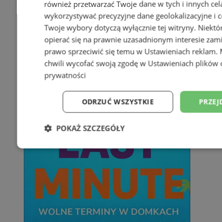
również przetwarzać Twoje dane w tych i innych cel
wykorzystywać precyzyjne dane geolokalizacyjne i c
Twoje wybory dotyczą wyłącznie tej witryny. Niekt
opierać się na prawnie uzasadnionym interesie zami
prawo sprzeciwić się temu w
Ustawieniach reklam
.
chwili wycofać swoją zgodę w
Ustawieniach plików 
prywatności
ODRZUĆ WSZYSTKIE
PRZEJ
POKAŻ SZCZEGÓŁY
Niezbędne
Wydajność
Targetowani
Niesklasyfikowane