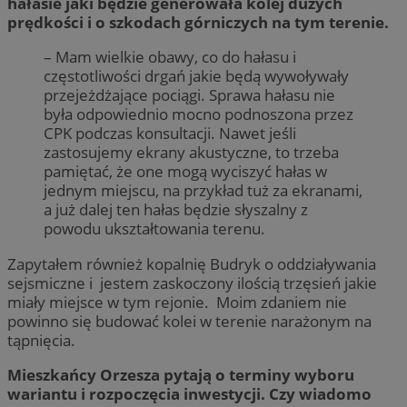
hałasie jaki będzie generowała kolej dużych
prędkości i o szkodach górniczych na tym terenie.
– Mam wielkie obawy, co do hałasu i
częstotliwości drgań jakie będą wywoływały
przejeżdżające pociągi. Sprawa hałasu nie
była odpowiednio mocno podnoszona przez
CPK podczas konsultacji. Nawet jeśli
zastosujemy ekrany akustyczne, to trzeba
pamiętać, że one mogą wyciszyć hałas w
jednym miejscu, na przykład tuż za ekranami,
a już dalej ten hałas będzie słyszalny z
powodu ukształtowania terenu.
Zapytałem również kopalnię Budryk o oddziaływania
sejsmiczne i jestem zaskoczony ilością trzęsień jakie
miały miejsce w tym rejonie. Moim zdaniem nie
powinno się budować kolei w terenie narażonym na
tąpnięcia.
Mieszkańcy Orzesza pytają o terminy wyboru
wariantu i rozpoczęcia inwestycji. Czy wiadomo