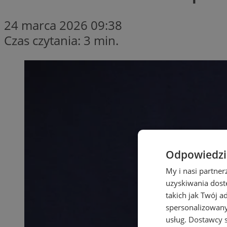
24 marca 2026 09:38
Czas czytania: 3 min.
Odpowiedzia
My i nasi partne
uzyskiwania dost
takich jak Twój a
spersonalizowanyc
usług.
Dostawcy s