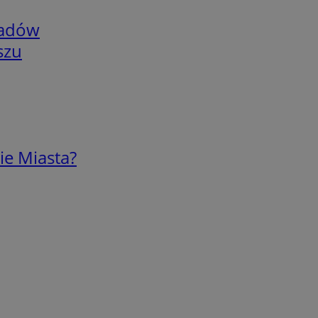
adów
szu
ie Miasta?