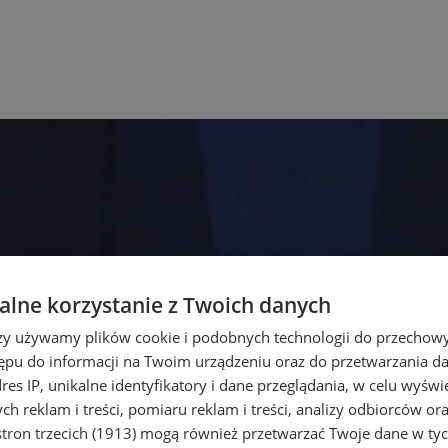
lne korzystanie z Twoich danych
rzy używamy plików cookie i podobnych technologii do przechow
ępu do informacji na Twoim urządzeniu oraz do przetwarzania 
dres IP, unikalne identyfikatory i dane przeglądania, w celu wyświ
h reklam i treści, pomiaru reklam i treści, analizy odbiorców or
tron trzecich (1913)
mogą również przetwarzać Twoje dane w tych