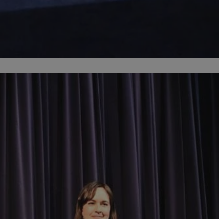
orzesze.com.pl
1 rok
Ten plik cookie przechowuje identyfi
orzesze.com.pl
1 rok
Ten plik cookie przechowuje identyfi
orzesze.com.pl
1 rok
Ten plik cookie przechowuje identyfi
METADATA
5 miesięcy 4
Ten plik cookie przechowuje inform
YouTube
tygodnie
użytkownika oraz jego preferencjac
.youtube.com
prywatności podczas korzystania z w
wybory dotyczące polityki prywatno
zgody, zapewniając ich przestrzega
wizytach. Dzięki temu użytkownik 
konfigurować swoich preferencji, c
zgodność z regulacjami ochrony da
29 minut 59
Ten plik cookie służy do rozróżniani
Cloudflare
sekund
to korzystne dla strony internetow
Inc.
umożliwia tworzenie ważnych rapo
.x.com
korzystania z jej witryny internetow
nt
4 tygodnie 2 dni
Ten plik cookie jest używany przez 
CookieScript
Google Privacy Policy
Script.com do zapamiętywania prefe
orzesze.com.pl
zgody użytkownika na pliki cookie. 
aby baner cookie Cookie-Script.com
29 minut 55
Ten plik cookie służy do rozróżniani
Cloudflare
sekund
to korzystne dla strony internetow
Inc.
umożliwia tworzenie ważnych rapo
.twitter.com
korzystania z jej witryny internetow