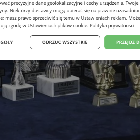
wać precyzyjne dane geolokalizacyjne i cechy urządzenia. Twoje
tryny. Niektórzy dostawcy mogą opierać się na prawnie uzasadnio
ie; masz prawo sprzeciwić się temu w
Ustawieniach reklam
. Może
woją zgodę w
Ustawieniach plików cookie
.
Polityka prywatności
EGÓŁY
ODRZUĆ WSZYSTKIE
PRZEJDŹ 
Wydajność
Targetowanie
Funkcjonalność
Ni
ezbędne
Wydajność
Targetowanie
Funkcjonalność
Niesklasyfikow
ie umożliwiają korzystanie z podstawowych funkcji strony internetowej, takich jak log
Bez niezbędnych plików cookie nie można prawidłowo korzystać ze strony internetowe
Provider
/
Okres
Opis
Domena
przechowywania