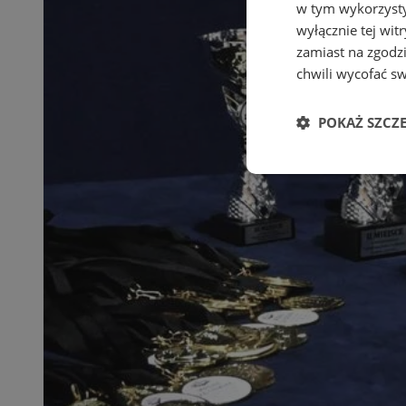
w tym wykorzysty
wyłącznie tej wi
zamiast na zgodz
chwili wycofać s
POKAŻ SZCZ
Niezbędne
Ni
Niezbędne pliki cook
zarządzanie kontem. 
Nazwa