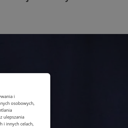
ywania i
danych osobowych,
etlania
az ulepszania
 i innych celach,