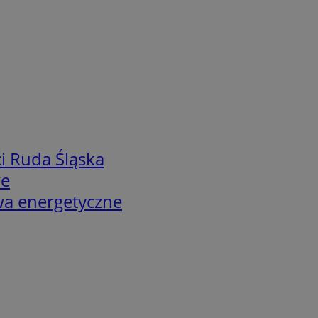
i Ruda Śląska
we
twa energetyczne