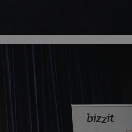
kator sesji.
kator sesji.
kator sesji.
acje o zgodzie
h dotyczących
itryny. Rejestruje
ści i ustawień
nie w kolejnych
nie musi ponownie
o zwiększa wygodę i
nych.
a ludzi i botów. Jest
ej, ponieważ
rtów na temat
ej.
usługę Cookie-
rencji dotyczących
Jest to konieczne,
 działał poprawnie.
a ludzi i botów. Jest
ej, ponieważ
rtów na temat
ej.