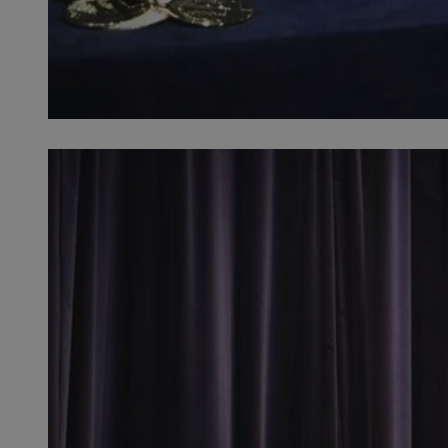
SessID
QeSessID
MvSessID
VISITOR_PRIVACY_
__cf_bm
CookieScriptConse
__cf_bm