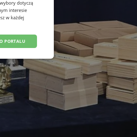
 wybory dotyczą
nym interesie
sz w każdej
DO PORTALU
esklasyfikowane
ane
owanie użytkownika i
j.