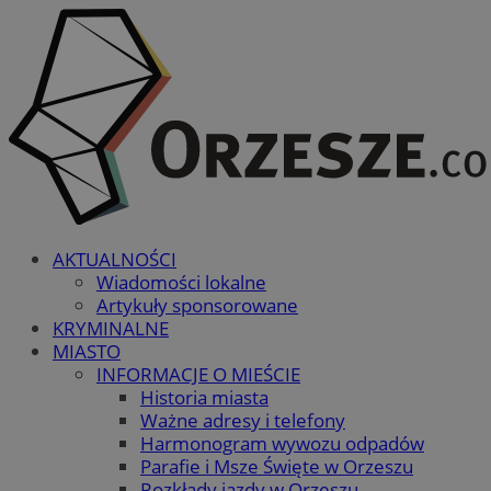
AKTUALNOŚCI
Wiadomości lokalne
Artykuły sponsorowane
KRYMINALNE
MIASTO
INFORMACJE O MIEŚCIE
Historia miasta
Ważne adresy i telefony
Harmonogram wywozu odpadów
Parafie i Msze Święte w Orzeszu
Rozkłady jazdy w Orzeszu