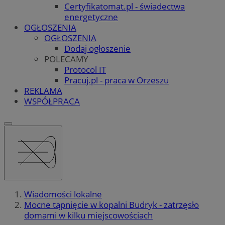
Certyfikatomat.pl - świadectwa
energetyczne
OGŁOSZENIA
OGŁOSZENIA
Dodaj ogłoszenie
POLECAMY
Protocol IT
Pracuj.pl - praca w Orzeszu
REKLAMA
WSPÓŁPRACA
Wiadomości lokalne
Mocne tąpnięcie w kopalni Budryk - zatrzęsło
domami w kilku miejscowościach