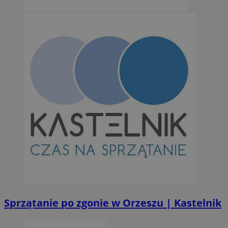
Niesklasyfikowane
Niezbędne
Wydajność
Targetowanie
Funkcjonalno
Niezbędne pliki cookie umożliwiają korzystanie z podstawowych fun
takich jak logowanie użytkownika i zarządzanie kontem. Bez niezb
można prawidłowo korzystać ze strony internetowej.
Provider
/
Okres
Nazwa
Domena
przechowywan
SessID
orzesze.com.pl
1 rok
QeSessID
orzesze.com.pl
1 rok
Sprzątanie po zgonie w Orzeszu | Kastelnik
MvSessID
orzesze.com.pl
1 rok