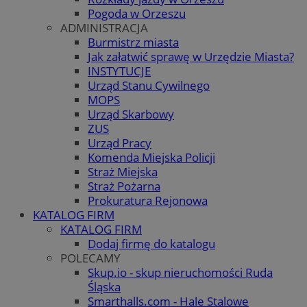
Pogoda w Orzeszu
ADMINISTRACJA
Burmistrz miasta
Jak załatwić sprawę w Urzędzie Miasta?
INSTYTUCJE
Urząd Stanu Cywilnego
MOPS
Urząd Skarbowy
ZUS
Urząd Pracy
Komenda Miejska Policji
Straż Miejska
Straż Pożarna
Prokuratura Rejonowa
KATALOG FIRM
KATALOG FIRM
Dodaj firmę do katalogu
POLECAMY
Skup.io - skup nieruchomości Ruda
Śląska
Smarthalls.com - Hale Stalowe