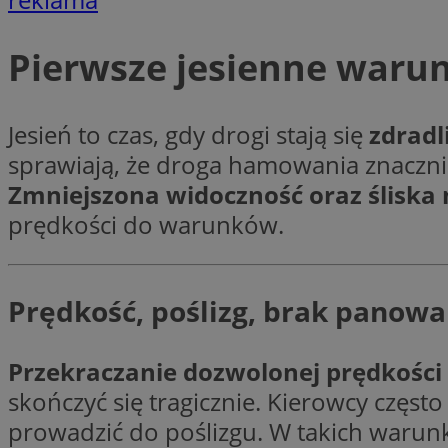
Nazwa
Pierwsze jesienne warun
Nazwa
ustat_agfw3qpwXtz
Nazwa
ustat_8hezdrw6jXd
_clck
__gads
openstat_12e0dbc
Jesień to czas, gdy drogi stają się
zdradl
openstat_gid
sprawiają, że droga hamowania znacznie 
_ga
MR
openstat_axigzz1m6
Zmniejszona widoczność oraz śliska
ustat_Xljcjgyrsdcu
prędkości do warunków.
ANONCHK
__Secure-YNID
WMF-Uniq
_clsk
ustat_b6x6h2kseuk
__Secure-
Prędkość, poślizg, brak panowa
ROLLOUT_TOKEN
ustat_bl8Xwye1zkqx
ustat_bt5j7dtfgm4
_ga_1ZETYXEVYH
Przekraczanie dozwolonej prędkości
ustat_yzw2k52aXskv
_fbp
skończyć się tragicznie. Kierowcy częst
FCCDCF
ustat_htx5jy2dajf
prowadzić do poślizgu. W takich warun
__eoi