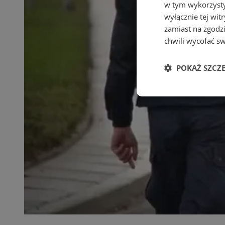
w tym wykorzysty
wyłącznie tej wi
zamiast na zgodz
chwili wycofać s
POKAŻ SZCZ
Niezbędne
Ni
Niezbędne pliki cook
zarządzanie kontem. 
Nazwa