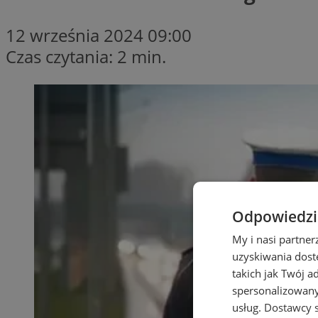
12 września 2024 09:00
Czas czytania: 2 min.
Odpowiedzia
My i nasi partne
uzyskiwania dost
takich jak Twój a
spersonalizowanyc
usług.
Dostawcy s