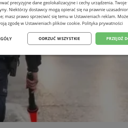
wać precyzyjne dane geolokalizacyjne i cechy urządzenia. Twoje
tryny. Niektórzy dostawcy mogą opierać się na prawnie uzasadnio
ie; masz prawo sprzeciwić się temu w
Ustawieniach reklam
. Może
woją zgodę w
Ustawieniach plików cookie
.
Polityka prywatności
EGÓŁY
ODRZUĆ WSZYSTKIE
PRZEJDŹ 
Wydajność
Targetowanie
Funkcjonalność
Ni
ezbędne
Wydajność
Targetowanie
Funkcjonalność
Niesklasyfikow
ie umożliwiają korzystanie z podstawowych funkcji strony internetowej, takich jak log
Bez niezbędnych plików cookie nie można prawidłowo korzystać ze strony internetowe
Provider
/
Okres
Opis
Domena
przechowywania