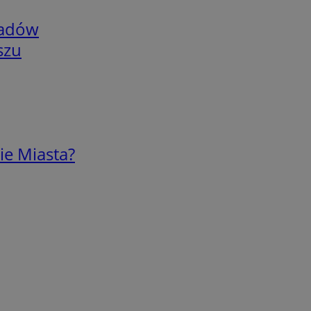
adów
szu
ie Miasta?