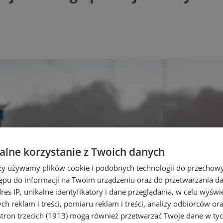
lne korzystanie z Twoich danych
rzy używamy plików cookie i podobnych technologii do przechow
ępu do informacji na Twoim urządzeniu oraz do przetwarzania 
dres IP, unikalne identyfikatory i dane przeglądania, w celu wyświ
h reklam i treści, pomiaru reklam i treści, analizy odbiorców or
tron trzecich (1913)
mogą również przetwarzać Twoje dane w tych