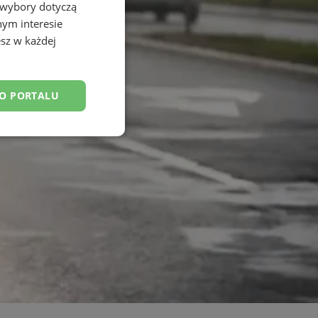
 wybory dotyczą
nym interesie
sz w każdej
DO PORTALU
esklasyfikowane
ane
owanie użytkownika i
j.