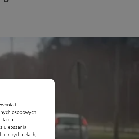
ywania i
danych osobowych,
etlania
az ulepszania
 i innych celach,