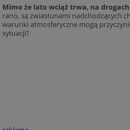
Mimo że lato wciąż trwa, na drogach 
SessID
rano, są zwiastunami nadchodzących chło
QeSessID
warunki atmosferyczne mogą przyczynić
MvSessID
VISITOR_PRIVACY_
sytuacji?
__cf_bm
CookieScriptConse
__cf_bm
reklama