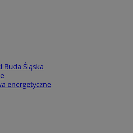
i Ruda Śląska
we
twa energetyczne