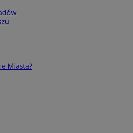
adów
szu
ie Miasta?