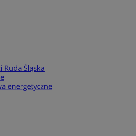
i Ruda Śląska
we
twa energetyczne