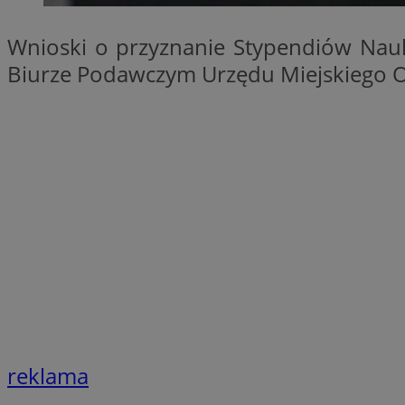
SessID
Wnioski o przyznanie Stypendiów Na
QeSessID
Biurze Podawczym Urzędu Miejskiego Or
MvSessID
VISITOR_PRIVACY_
__cf_bm
CookieScriptConse
__cf_bm
reklama