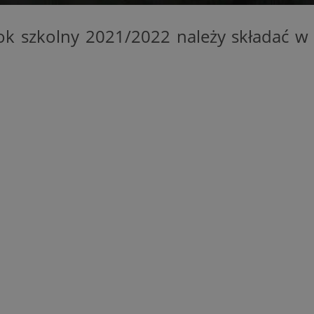
kator sesji.
ok szkolny 2021/2022 należy składać w
kator sesji.
kator sesji.
acje o zgodzie
h dotyczących
itryny. Rejestruje
ści i ustawień
nie w kolejnych
nie musi ponownie
o zwiększa wygodę i
nych.
a ludzi i botów. Jest
ej, ponieważ
rtów na temat
ej.
usługę Cookie-
rencji dotyczących
Jest to konieczne,
 działał poprawnie.
a ludzi i botów. Jest
ej, ponieważ
rtów na temat
ej.