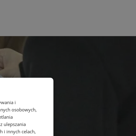
ywania i
danych osobowych,
etlania
az ulepszania
 i innych celach,