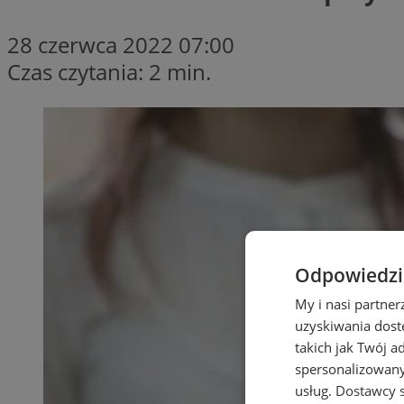
28 czerwca 2022 07:00
Czas czytania: 2 min.
Odpowiedzia
My i nasi partne
uzyskiwania dost
takich jak Twój a
spersonalizowanyc
usług.
Dostawcy s