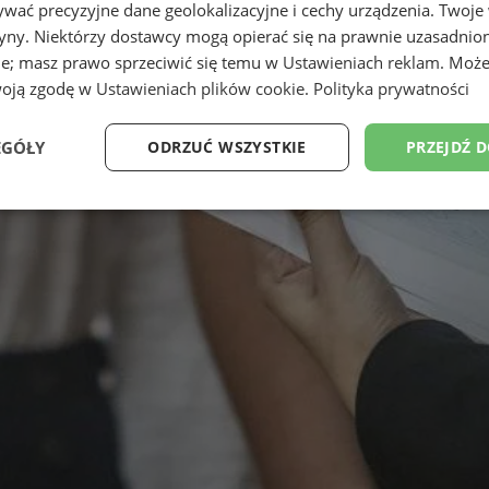
wać precyzyjne dane geolokalizacyjne i cechy urządzenia. Twoje
tryny. Niektórzy dostawcy mogą opierać się na prawnie uzasadnio
ie; masz prawo sprzeciwić się temu w
Ustawieniach reklam
. Może
woją zgodę w
Ustawieniach plików cookie
.
Polityka prywatności
EGÓŁY
ODRZUĆ WSZYSTKIE
PRZEJDŹ 
Wydajność
Targetowanie
Funkcjonalność
Ni
ezbędne
Wydajność
Targetowanie
Funkcjonalność
Niesklasyfikow
ie umożliwiają korzystanie z podstawowych funkcji strony internetowej, takich jak log
Bez niezbędnych plików cookie nie można prawidłowo korzystać ze strony internetowe
Provider
/
Okres
Opis
Domena
przechowywania