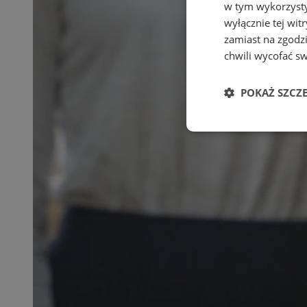
w tym wykorzysty
wyłącznie tej wi
zamiast na zgodz
chwili wycofać s
POKAŻ SZCZ
Niezbędne
Ni
Niezbędne pliki cook
zarządzanie kontem. 
Nazwa