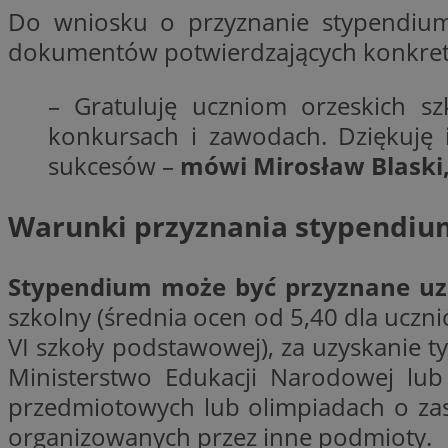
Do wniosku o przyznanie stypendium 
Nazwa
dokumentów potwierdzających konkret
Nazwa
ustat_agfw3qpwXtz
Nazwa
ustat_8hezdrw6jXd
_clck
– Gratuluję uczniom orzeskich s
__gads
openstat_12e0dbc
konkursach i zawodach. Dziękuję i
openstat_gid
sukcesów –
mówi Mirosław Blaski,
_ga
MR
openstat_axigzz1m6
ustat_Xljcjgyrsdcu
Warunki przyznania stypendiu
ANONCHK
__Secure-YNID
WMF-Uniq
Stypendium może być przyznane u
_clsk
ustat_b6x6h2kseuk
__Secure-
ROLLOUT_TOKEN
szkolny (średnia ocen od 5,40 dla ucznió
ustat_bl8Xwye1zkqx
VI szkoły podstawowej), za uzyskanie t
ustat_bt5j7dtfgm4
_ga_1ZETYXEVYH
Ministerstwo Edukacji Narodowej lub
ustat_yzw2k52aXskv
_fbp
przedmiotowych lub olimpiadach o za
FCCDCF
ustat_htx5jy2dajf
organizowanych przez inne podmioty.
__eoi