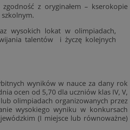
a zgodność z oryginałem – kserokopie
wywania
Opis
 szkolnym.
rakcji użytkowników
az wysokich lokat w olimpiadach,
u poprawy
ubleClick for
 strony
yświetlanie reklam
wijania talentów i życzę kolejnych
.
nalytics - co
 którego używamy
nej usługi
owej do
zróżniania
 losowo
a. Jest on
w jaki sposób
ie i służy do
ygodnie
ernetowej, oraz
sesji i kampanii na
wy mógł zobaczyć
ygodnie
wybitnych wyników w nauce za dany rok
niem Microsoft
ażaniem funkcji i
ywania informacji o
rolować, które
dnia ocen od 5,70 dla uczniów klas IV, V,
tron w jedną sesję
wyświetlane
 etapowych,
ch lub olimpiadach organizowanych przez
nego użytkownika
ytics do
skanie wysokiego wyniku w konkursach
serii produktów
jewódzkim (I miejsce lub równoważne)
rznej przez
sie rzeczywistym od
aangażowania