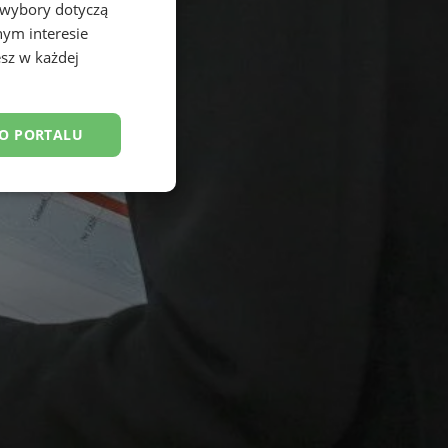
 wybory dotyczą
nym interesie
sz w każdej
DO PORTALU
esklasyfikowane
ane
owanie użytkownika i
j.