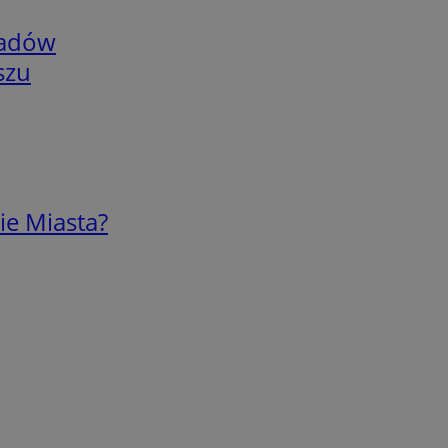
adów
szu
ie Miasta?