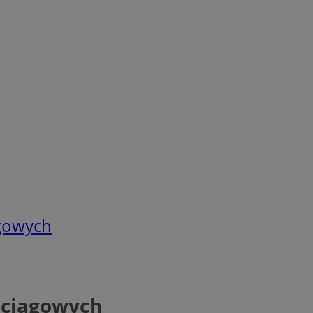
gowych
ociągowych