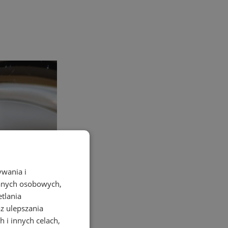
ywania i
danych osobowych,
etlania
az ulepszania
 i innych celach,