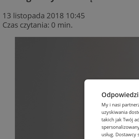
13 listopada 2018 10:45
Czas czytania: 0 min.
Odpowiedzia
My i nasi partne
uzyskiwania dost
takich jak Twój a
spersonalizowanyc
usług.
Dostawcy s