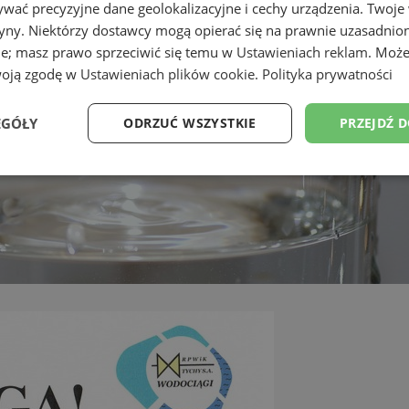
wać precyzyjne dane geolokalizacyjne i cechy urządzenia. Twoje
tryny. Niektórzy dostawcy mogą opierać się na prawnie uzasadnio
ie; masz prawo sprzeciwić się temu w
Ustawieniach reklam
. Może
woją zgodę w
Ustawieniach plików cookie
.
Polityka prywatności
EGÓŁY
ODRZUĆ WSZYSTKIE
PRZEJDŹ 
Wydajność
Targetowanie
Funkcjonalność
Ni
ezbędne
Wydajność
Targetowanie
Funkcjonalność
Niesklasyfikow
ie umożliwiają korzystanie z podstawowych funkcji strony internetowej, takich jak log
Bez niezbędnych plików cookie nie można prawidłowo korzystać ze strony internetowe
Provider
/
Okres
Opis
Domena
przechowywania