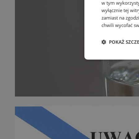
w tym wykorzysty
wyłącznie tej wi
zamiast na zgodz
chwili wycofać s
POKAŻ SZCZ
Niezbędne
Ni
Niezbędne pliki cook
zarządzanie kontem. 
Nazwa