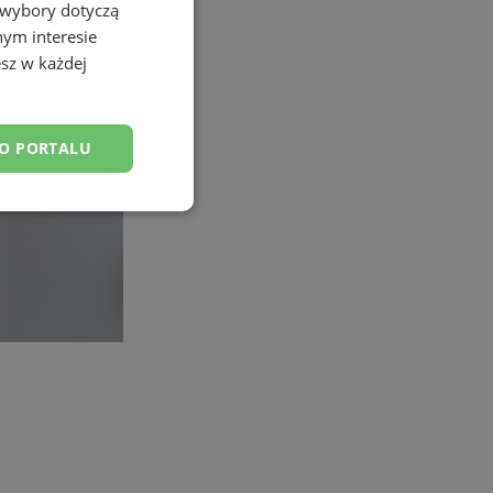
 wybory dotyczą
nym interesie
sz w każdej
DO PORTALU
esklasyfikowane
ane
owanie użytkownika i
j.