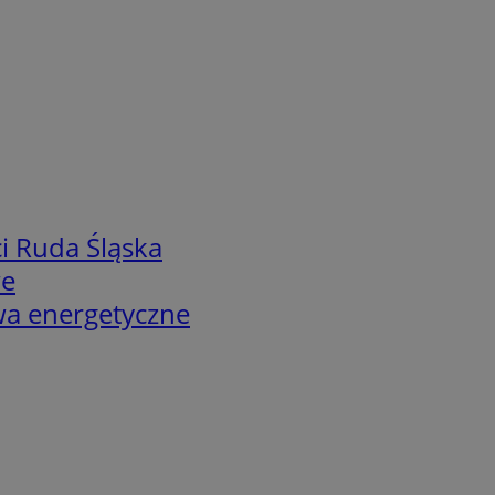
i Ruda Śląska
we
twa energetyczne