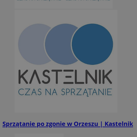
Niesklasyfikowane
Niezbędne
Wydajność
Targetowanie
Funkcjonalno
Niezbędne pliki cookie umożliwiają korzystanie z podstawowych fun
takich jak logowanie użytkownika i zarządzanie kontem. Bez niezb
można prawidłowo korzystać ze strony internetowej.
Provider
/
Okres
Nazwa
Domena
przechowywan
SessID
orzesze.com.pl
1 rok
QeSessID
orzesze.com.pl
1 rok
Sprzątanie po zgonie w Orzeszu | Kastelnik
MvSessID
orzesze.com.pl
1 rok