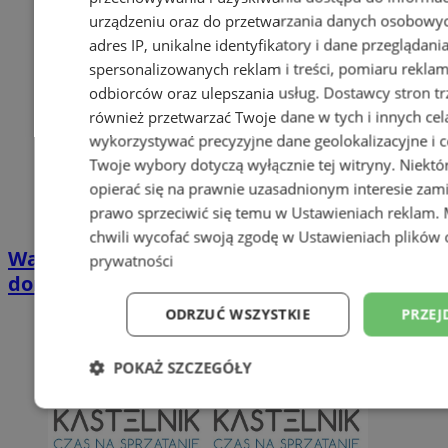
urządzeniu oraz do przetwarzania danych osobowych
adres IP, unikalne identyfikatory i dane przeglądani
spersonalizowanych reklam i treści, pomiaru reklam i
odbiorców oraz ulepszania usług.
Dostawcy stron tr
również przetwarzać Twoje dane w tych i innych cel
wykorzystywać precyzyjne dane geolokalizacyjne i c
Twoje wybory dotyczą wyłącznie tej witryny. Niekt
opierać się na prawnie uzasadnionym interesie zami
prawo sprzeciwić się temu w
Ustawieniach reklam
.
chwili wycofać swoją zgodę w
Ustawieniach plików 
Wakacyjny wypoczynek nad Bałtykiem w
prywatności
domkach Szmaragdowe Morze
ODRZUĆ WSZYSTKIE
PRZEJ
POKAŻ SZCZEGÓŁY
Niezbędne
Wydajność
Targetowani