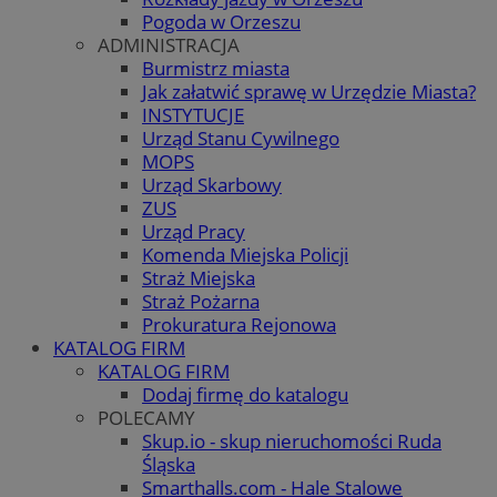
Pogoda w Orzeszu
ADMINISTRACJA
Burmistrz miasta
Jak załatwić sprawę w Urzędzie Miasta?
INSTYTUCJE
Urząd Stanu Cywilnego
MOPS
Urząd Skarbowy
ZUS
Urząd Pracy
Komenda Miejska Policji
Straż Miejska
Straż Pożarna
Prokuratura Rejonowa
KATALOG FIRM
KATALOG FIRM
Dodaj firmę do katalogu
POLECAMY
Skup.io - skup nieruchomości Ruda
Śląska
Smarthalls.com - Hale Stalowe