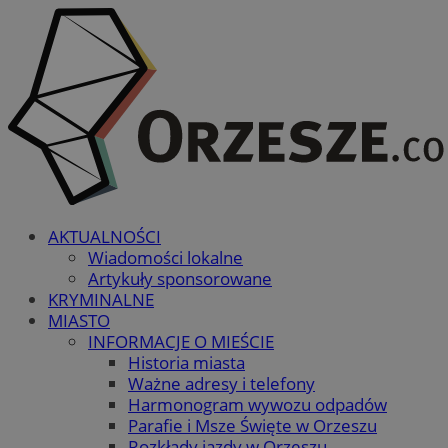
AKTUALNOŚCI
Wiadomości lokalne
Artykuły sponsorowane
KRYMINALNE
MIASTO
INFORMACJE O MIEŚCIE
Historia miasta
Ważne adresy i telefony
Harmonogram wywozu odpadów
Parafie i Msze Święte w Orzeszu
Rozkłady jazdy w Orzeszu