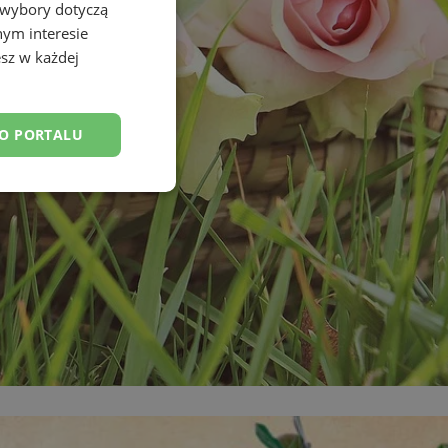
 wybory dotyczą
nym interesie
sz w każdej
DO PORTALU
esklasyfikowane
ane
owanie użytkownika i
j.