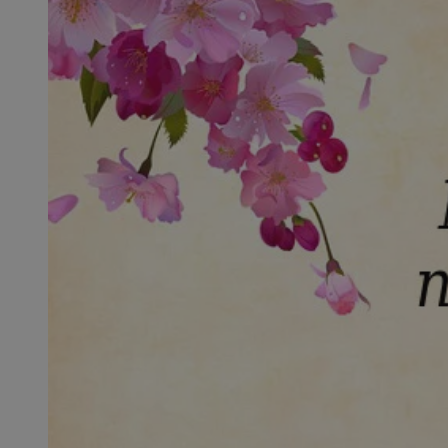
SessID
QeSessID
MvSessID
VISITOR_PRIVACY_
__cf_bm
CookieScriptConse
__cf_bm