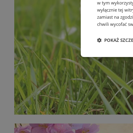
w tym wykorzysty
wyłącznie tej wi
zamiast na zgodz
chwili wycofać s
POKAŻ SZCZ
Niezbędne
Ni
Niezbędne pliki cook
zarządzanie kontem. 
Nazwa