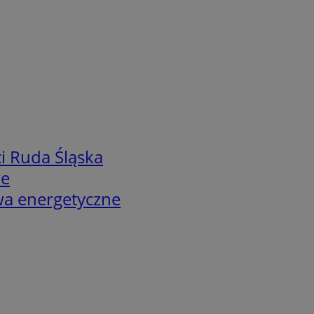
i Ruda Śląska
we
twa energetyczne