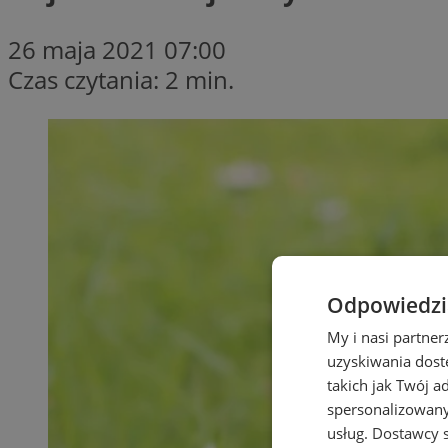
26 maja 2021 07:00
Czas czytania: 2 min.
Odpowiedzia
My i nasi partne
uzyskiwania dost
takich jak Twój a
spersonalizowanyc
usług.
Dostawcy s