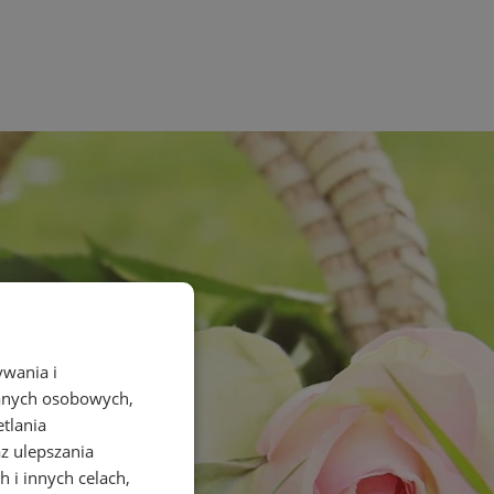
ywania i
danych osobowych,
etlania
az ulepszania
 i innych celach,