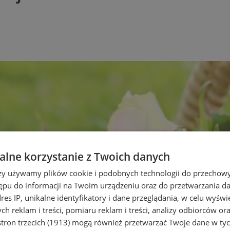
lne korzystanie z Twoich danych
rzy używamy plików cookie i podobnych technologii do przechow
ępu do informacji na Twoim urządzeniu oraz do przetwarzania 
dres IP, unikalne identyfikatory i dane przeglądania, w celu wyświ
h reklam i treści, pomiaru reklam i treści, analizy odbiorców or
tron trzecich (1913)
mogą również przetwarzać Twoje dane w tych