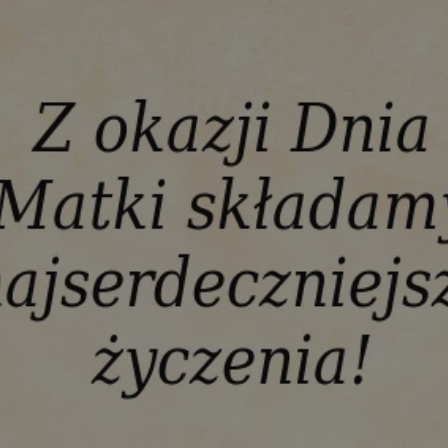
orzesze.com.pl
1 rok
Ten plik cookie przechowuje identyfi
orzesze.com.pl
1 rok
Ten plik cookie przechowuje identyfi
orzesze.com.pl
1 rok
Ten plik cookie przechowuje identyfi
METADATA
5 miesięcy 4
Ten plik cookie przechowuje inform
YouTube
tygodnie
użytkownika oraz jego preferencjac
.youtube.com
prywatności podczas korzystania z w
wybory dotyczące polityki prywatno
zgody, zapewniając ich przestrzega
wizytach. Dzięki temu użytkownik 
konfigurować swoich preferencji, c
zgodność z regulacjami ochrony da
29 minut 59
Ten plik cookie służy do rozróżniani
Cloudflare
sekund
to korzystne dla strony internetow
Inc.
umożliwia tworzenie ważnych rapo
.x.com
korzystania z jej witryny internetow
nt
4 tygodnie 2 dni
Ten plik cookie jest używany przez 
CookieScript
Google Privacy Policy
Script.com do zapamiętywania prefe
orzesze.com.pl
zgody użytkownika na pliki cookie. 
aby baner cookie Cookie-Script.com
29 minut 55
Ten plik cookie służy do rozróżniani
Cloudflare
sekund
to korzystne dla strony internetow
Inc.
umożliwia tworzenie ważnych rapo
.twitter.com
korzystania z jej witryny internetow