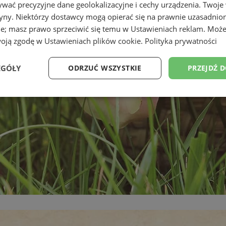
wać precyzyjne dane geolokalizacyjne i cechy urządzenia. Twoje
tryny. Niektórzy dostawcy mogą opierać się na prawnie uzasadnio
ie; masz prawo sprzeciwić się temu w
Ustawieniach reklam
. Może
woją zgodę w
Ustawieniach plików cookie
.
Polityka prywatności
EGÓŁY
ODRZUĆ WSZYSTKIE
PRZEJDŹ 
Wydajność
Targetowanie
Funkcjonalność
Ni
ezbędne
Wydajność
Targetowanie
Funkcjonalność
Niesklasyfikow
ie umożliwiają korzystanie z podstawowych funkcji strony internetowej, takich jak log
Bez niezbędnych plików cookie nie można prawidłowo korzystać ze strony internetowe
Provider
/
Okres
Opis
Domena
przechowywania