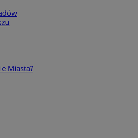
adów
szu
ie Miasta?