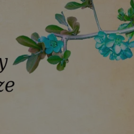
kator sesji.
kator sesji.
kator sesji.
acje o zgodzie
h dotyczących
itryny. Rejestruje
ści i ustawień
nie w kolejnych
nie musi ponownie
o zwiększa wygodę i
nych.
a ludzi i botów. Jest
ej, ponieważ
rtów na temat
ej.
usługę Cookie-
rencji dotyczących
Jest to konieczne,
 działał poprawnie.
a ludzi i botów. Jest
ej, ponieważ
rtów na temat
ej.