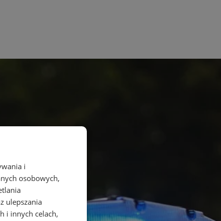
ywania i
danych osobowych,
etlania
az ulepszania
 i innych celach,