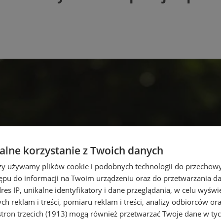
lne korzystanie z Twoich danych
rzy używamy plików cookie i podobnych technologii do przechow
ępu do informacji na Twoim urządzeniu oraz do przetwarzania 
dres IP, unikalne identyfikatory i dane przeglądania, w celu wyświ
h reklam i treści, pomiaru reklam i treści, analizy odbiorców or
tron trzecich (1913)
mogą również przetwarzać Twoje dane w tych