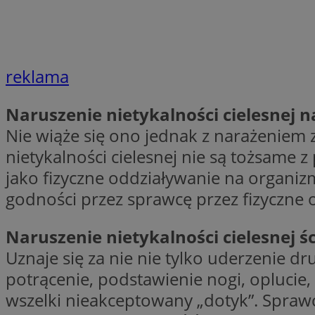
Nazwa
Nazwa
ustat_agfw3qpwXtz
Nazwa
ustat_8hezdrw6jXd
_clck
reklama
__gads
openstat_12e0dbc
openstat_gid
Naruszenie nietykalności cielesnej 
_ga
MR
openstat_axigzz1m6
Nie wiąże się ono jednak z narażeniem
ustat_Xljcjgyrsdcu
nietykalności cielesnej nie są tożsame
ANONCHK
__Secure-YNID
jako fizyczne oddziaływanie na organizm
WMF-Uniq
godności przez sprawcę przez fizyczne
_clsk
ustat_b6x6h2kseuk
__Secure-
ROLLOUT_TOKEN
ustat_bl8Xwye1zkqx
Naruszenie nietykalności cielesnej ś
ustat_bt5j7dtfgm4
_ga_1ZETYXEVYH
Uznaje się za nie nie tylko uderzenie dru
ustat_yzw2k52aXskv
potrącenie, podstawienie nogi, oplucie, 
_fbp
FCCDCF
ustat_htx5jy2dajf
wszelki nieakceptowany „dotyk”. Spraw
__eoi