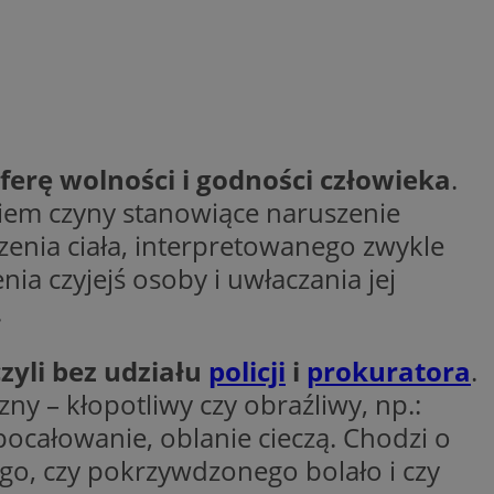
wywania
Opis
rakcji użytkowników
u poprawy
ubleClick for
 strony
yświetlanie reklam
.
ferę wolności i godności człowieka
.
nalytics - co
 którego używamy
nej usługi
owej do
iem czyny stanowiące naruszenie
zróżniania
 losowo
zenia ciała, interpretowanego zwykle
a. Jest on
w jaki sposób
ie i służy do
ygodnie
ernetowej, oraz
sesji i kampanii na
a czyjejś osoby i uwłaczania jej
wy mógł zobaczyć
ygodnie
.
niem Microsoft
ażaniem funkcji i
ywania informacji o
rolować, które
tron w jedną sesję
wyświetlane
zyli bez udziału
policji
i
prokuratora
.
 etapowych,
nego użytkownika
ytics do
czny – kłopotliwy czy obraźliwy, np.:
 pocałowanie, oblanie cieczą. Chodzi o
serii produktów
rznej przez
sie rzeczywistym od
go, czy pokrzywdzonego bolało i czy
aangażowania