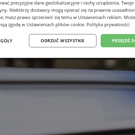
wać precyzyjne dane geolokalizacyjne i cechy urządzenia. Twoje
tryny. Niektórzy dostawcy mogą opierać się na prawnie uzasadnio
ie; masz prawo sprzeciwić się temu w
Ustawieniach reklam
. Może
woją zgodę w
Ustawieniach plików cookie
.
Polityka prywatności
EGÓŁY
ODRZUĆ WSZYSTKIE
PRZEJDŹ 
Wydajność
Targetowanie
Funkcjonalność
Ni
ezbędne
Wydajność
Targetowanie
Funkcjonalność
Niesklasyfikow
ie umożliwiają korzystanie z podstawowych funkcji strony internetowej, takich jak log
Bez niezbędnych plików cookie nie można prawidłowo korzystać ze strony internetowe
Provider
/
Okres
Opis
Domena
przechowywania