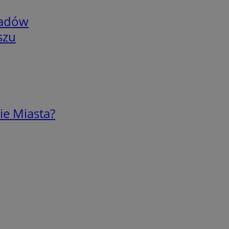
adów
szu
ie Miasta?