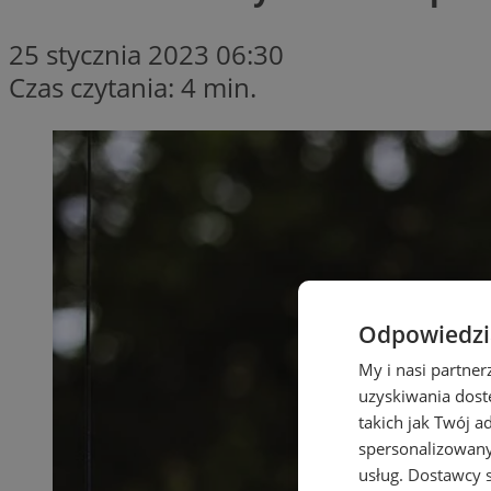
25 stycznia 2023 06:30
Czas czytania: 4 min.
Odpowiedzia
My i nasi partne
uzyskiwania dost
takich jak Twój a
spersonalizowanyc
usług.
Dostawcy s