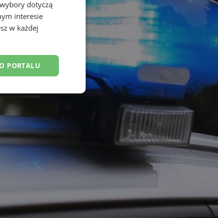
 wybory dotyczą
nym interesie
sz w każdej
DO PORTALU
esklasyfikowane
ane
owanie użytkownika i
j.