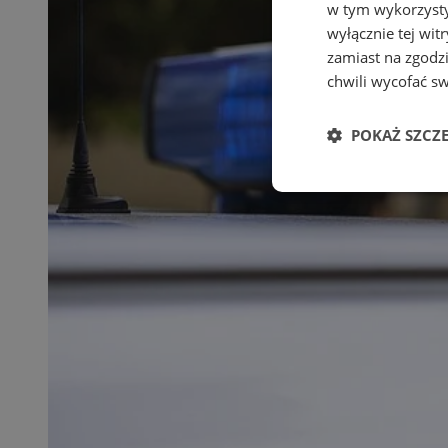
w tym wykorzysty
wyłącznie tej wi
zamiast na zgodz
chwili wycofać s
POKAŻ SZCZ
Niezbędne
Ni
Niezbędne pliki cook
zarządzanie kontem. 
Nazwa