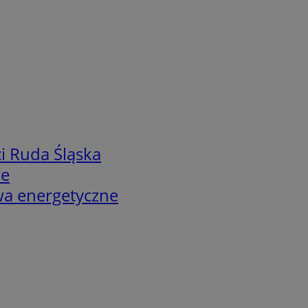
i Ruda Śląska
we
twa energetyczne