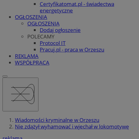
Certyfikatomat.pl - świadectwa
energetyczne
OGŁOSZENIA
OGŁOSZENIA
Dodaj ogłoszenie
POLECAMY
Protocol IT
Pracuj.pl - praca w Orzeszu
REKLAMA
WSPÓŁPRACA
Wiadomości kryminalne w Orzeszu
Nie zdążył wyhamować i wjechał w lokomotywę
reklama