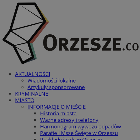
AKTUALNOŚCI
Wiadomości lokalne
Artykuły sponsorowane
KRYMINALNE
MIASTO
INFORMACJE O MIEŚCIE
Historia miasta
Ważne adresy i telefony
Harmonogram wywozu odpadów
Parafie i Msze Święte w Orzeszu
Rozkłady jazdy w Orzeszu