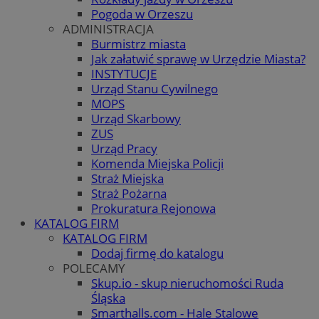
Pogoda w Orzeszu
ADMINISTRACJA
Burmistrz miasta
Jak załatwić sprawę w Urzędzie Miasta?
INSTYTUCJE
Urząd Stanu Cywilnego
MOPS
Urząd Skarbowy
ZUS
Urząd Pracy
Komenda Miejska Policji
Straż Miejska
Straż Pożarna
Prokuratura Rejonowa
KATALOG FIRM
KATALOG FIRM
Dodaj firmę do katalogu
POLECAMY
Skup.io - skup nieruchomości Ruda
Śląska
Smarthalls.com - Hale Stalowe