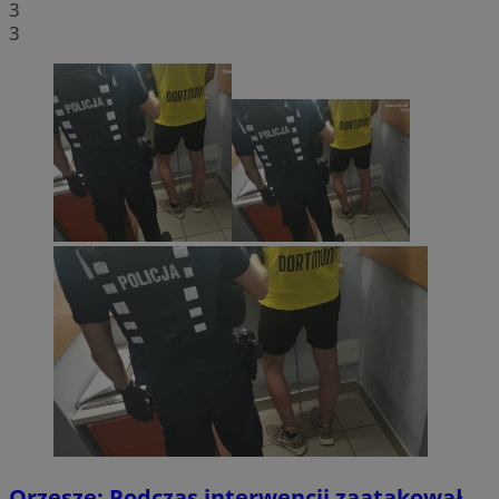
3
3
Orzesze: Podczas interwencji zaatakował