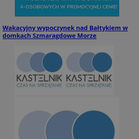
Niesklasyfikowane
Wakacyjny wypoczynek nad Bałtykiem w
domkach Szmaragdowe Morze
Niezbędne
Wydajność
Targetowanie
Funkcjonalno
Niezbędne pliki cookie umożliwiają korzystanie z podstawowych fun
takich jak logowanie użytkownika i zarządzanie kontem. Bez niezb
można prawidłowo korzystać ze strony internetowej.
Provider
/
Okres
Nazwa
Domena
przechowywan
SessID
orzesze.com.pl
1 rok
QeSessID
orzesze.com.pl
1 rok
MvSessID
orzesze.com.pl
1 rok