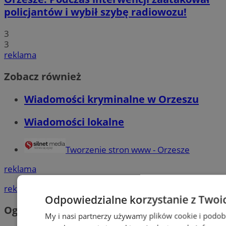
policjantów i wybił szybę radiowozu!
3
3
reklama
Zobacz również
Wiadomości kryminalne w Orzeszu
Wiadomości lokalne
Tworzenie stron www - Orzesze
reklama
reklama
Odpowiedzialne korzystanie z Twoi
Ogłoszenia
My i nasi partnerzy używamy plików cookie i podob