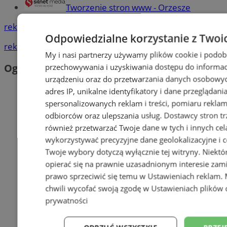
Tworzenie stron www - Orzesze
reklama
Odpowiedzialne korzystanie z Twoi
reklama
My i nasi partnerzy używamy plików cookie i podob
Ogłoszenia
przechowywania i uzyskiwania dostępu do informac
urządzeniu oraz do przetwarzania danych osobowych
adres IP, unikalne identyfikatory i dane przeglądani
spersonalizowanych reklam i treści, pomiaru reklam i
odbiorców oraz ulepszania usług.
Dostawcy stron tr
również przetwarzać Twoje dane w tych i innych cel
wykorzystywać precyzyjne dane geolokalizacyjne i c
Twoje wybory dotyczą wyłącznie tej witryny. Niekt
opierać się na prawnie uzasadnionym interesie zami
prawo sprzeciwić się temu w
Ustawieniach reklam
.
chwili wycofać swoją zgodę w
Ustawieniach plików 
prywatności