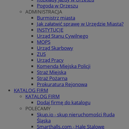
Pogoda w Orzeszu
ADMINISTRACJA
Burmistrz miasta
Jak załatwić sprawę w Urzędzie Miasta?
INSTYTUCJE
Urząd Stanu Cywilnego
MOPS
Urząd Skarbowy
ZUS
Urząd Pracy
Komenda Miejska Policji
Straż Miejska
Straż Pożarna
Prokuratura Rejonowa
KATALOG FIRM
KATALOG FIRM
Dodaj firmę do katalogu
POLECAMY
Skup.io - skup nieruchomości Ruda
Śląska
Smarthalls.com - Hale Stalowe