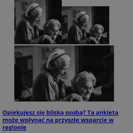
Opiekujesz się bliską osobą? Ta ankieta
może wpłynąć na przyszłe wsparcie w
regionie