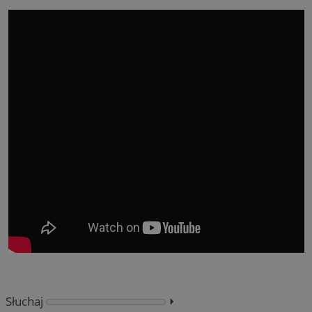
Słuchaj
⏵︎