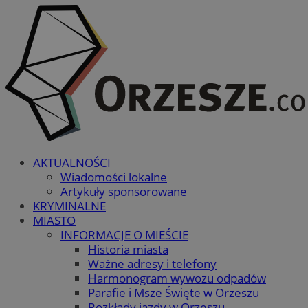
AKTUALNOŚCI
Wiadomości lokalne
Artykuły sponsorowane
KRYMINALNE
MIASTO
INFORMACJE O MIEŚCIE
Historia miasta
Ważne adresy i telefony
Harmonogram wywozu odpadów
Parafie i Msze Święte w Orzeszu
Rozkłady jazdy w Orzeszu