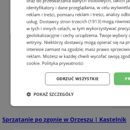
oraz do przetwarzania danych osobowych, takich jak
identyfikatory i dane przeglądania, w celu wyświet
reklam i treści, pomiaru reklam i treści, analizy od
usług.
Dostawcy stron trzecich (1913)
mogą również
w tych i innych celach, w tym wykorzystywać precy
geolokalizacyjne i cechy urządzenia. Twoje wybory d
witryny. Niektórzy dostawcy mogą opierać się na 
interesie zamiast na zgodzie; masz prawo sprzeciw
reklam
. Możesz w każdej chwili wycofać swoją zgo
cookie
.
Polityka prywatności
ODRZUĆ WSZYSTKIE
P
POKAŻ SZCZEGÓŁY
Niezbędne
Wydajność
Targetow
Sprzątanie po zgonie w Orzeszu | Kastelnik
Niesklasyfikowane