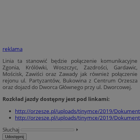
reklama
Linia ta stanowić będzie połączenie komunikacyjne
Zgonia, Królówki, Woszczyc, Zazdrości, Gardawic,
Mościsk, Zawiści oraz Zawady jak również połączenie
rejonu ul. Partyzantów, Bukowina z Centrum Orzesza
oraz dojazd do Dworca Głównego przy ul. Dworcowej.
Rozkład jazdy dostępny jest pod linkami:
http://orzesze.pl/uploads/tinymce/2019/Dokument
http://orzesze.pl/uploads/tinymce/2019/Dokument
Słuchaj
⏵︎
Udostępnij