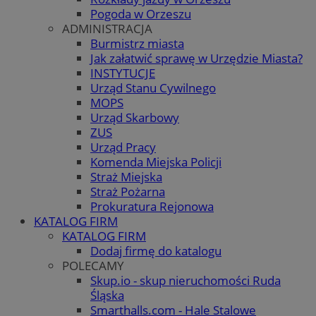
Pogoda w Orzeszu
ADMINISTRACJA
Burmistrz miasta
Jak załatwić sprawę w Urzędzie Miasta?
INSTYTUCJE
Urząd Stanu Cywilnego
MOPS
Urząd Skarbowy
ZUS
Urząd Pracy
Komenda Miejska Policji
Straż Miejska
Straż Pożarna
Prokuratura Rejonowa
KATALOG FIRM
KATALOG FIRM
Dodaj firmę do katalogu
POLECAMY
Skup.io - skup nieruchomości Ruda
Śląska
Smarthalls.com - Hale Stalowe