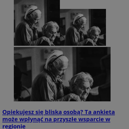
Opiekujesz się bliską osobą? Ta ankieta
może wpłynąć na przyszłe wsparcie w
regionie