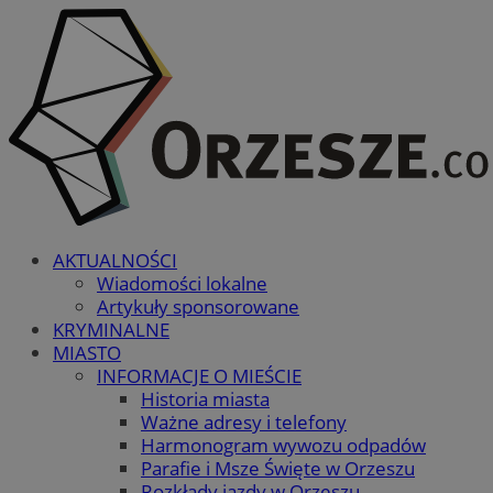
AKTUALNOŚCI
Wiadomości lokalne
Artykuły sponsorowane
KRYMINALNE
MIASTO
INFORMACJE O MIEŚCIE
Historia miasta
Ważne adresy i telefony
Harmonogram wywozu odpadów
Parafie i Msze Święte w Orzeszu
Rozkłady jazdy w Orzeszu