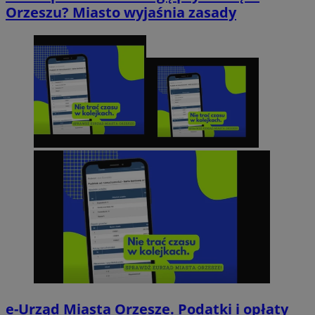
Orzeszu? Miasto wyjaśnia zasady
e-Urząd Miasta Orzesze. Podatki i opłaty