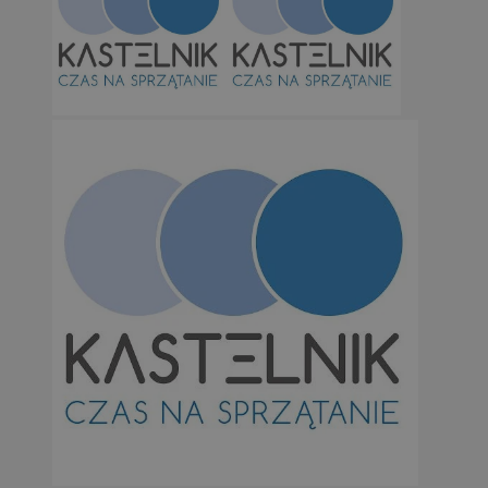
Niezbędne
Wydajność
Targetowanie
Funkcjonalno
Niezbędne pliki cookie umożliwiają korzystanie z podstawowych fun
takich jak logowanie użytkownika i zarządzanie kontem. Bez niezb
można prawidłowo korzystać ze strony internetowej.
Provider
/
Okres
Nazwa
Domena
przechowywan
SessID
orzesze.com.pl
1 rok
QeSessID
orzesze.com.pl
1 rok
MvSessID
orzesze.com.pl
1 rok