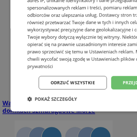
adres IP, unikalne identyfikatory i dane przeglądani
spersonalizowanych reklam i treści, pomiaru reklam i
odbiorców oraz ulepszania usług.
Dostawcy stron tr
również przetwarzać Twoje dane w tych i innych cel
wykorzystywać precyzyjne dane geolokalizacyjne i c
Twoje wybory dotyczą wyłącznie tej witryny. Niekt
opierać się na prawnie uzasadnionym interesie zami
prawo sprzeciwić się temu w
Ustawieniach reklam
.
chwili wycofać swoją zgodę w
Ustawieniach plików 
prywatności
ODRZUĆ WSZYSTKIE
PRZEJ
POKAŻ SZCZEGÓŁY
Wakacyjny wypoczynek nad Bałtykiem w
domkach Szmaragdowe Morze
Niezbędne
Wydajność
Targetowani
Niesklasyfikowane