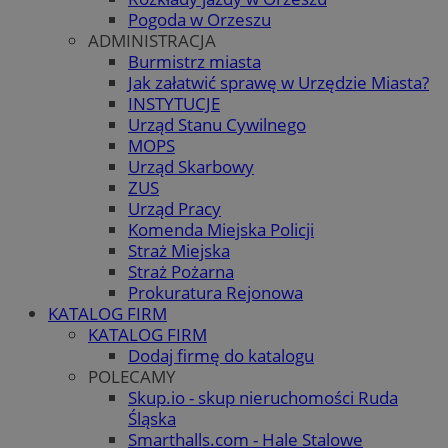
Pogoda w Orzeszu
ADMINISTRACJA
Burmistrz miasta
Jak załatwić sprawę w Urzędzie Miasta?
INSTYTUCJE
Urząd Stanu Cywilnego
MOPS
Urząd Skarbowy
ZUS
Urząd Pracy
Komenda Miejska Policji
Straż Miejska
Straż Pożarna
Prokuratura Rejonowa
KATALOG FIRM
KATALOG FIRM
Dodaj firmę do katalogu
POLECAMY
Skup.io - skup nieruchomości Ruda
Śląska
Smarthalls.com - Hale Stalowe