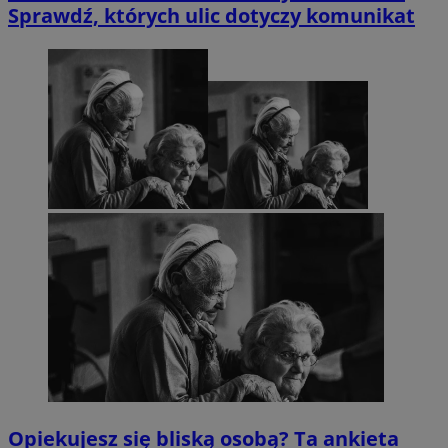
Sprawdź, których ulic dotyczy komunikat
Opiekujesz się bliską osobą? Ta ankieta