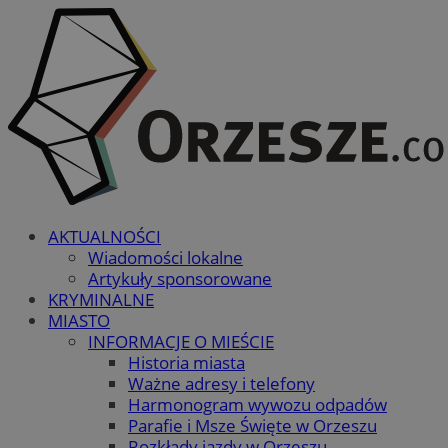
AKTUALNOŚCI
Wiadomości lokalne
Artykuły sponsorowane
KRYMINALNE
MIASTO
INFORMACJE O MIEŚCIE
Historia miasta
Ważne adresy i telefony
Harmonogram wywozu odpadów
Parafie i Msze Święte w Orzeszu
Rozkłady jazdy w Orzeszu