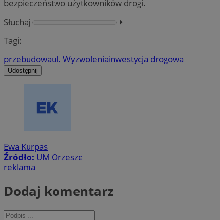
bezpieczeństwo użytkowników drogi.
Słuchaj
⏵︎
Tagi:
przebudowa
ul. Wyzwolenia
inwestycja drogowa
Udostępnij
Ewa Kurpas
Źródło:
UM Orzesze
reklama
Dodaj komentarz