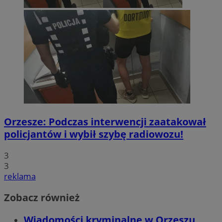
Orzesze: Podczas interwencji zaatakował
policjantów i wybił szybę radiowozu!
3
3
reklama
Zobacz również
Wiadomości kryminalne w Orzeszu