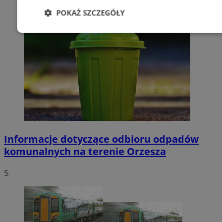
POKAŻ SZCZEGÓŁY
Niezbędne
Wydajność
Targetowani
Niesklasyfikowane
Informacje dotyczące odbioru odpadów
Niezbędne
Wydajność
Targetowanie
Funkcjonalno
komunalnych na terenie Orzesza
Niezbędne pliki cookie umożliwiają korzystanie z podstawowych fun
takich jak logowanie użytkownika i zarządzanie kontem. Bez niezb
5
można prawidłowo korzystać ze strony internetowej.
Provider
/
Okres
Nazwa
Domena
przechowywan
SessID
orzesze.com.pl
1 rok