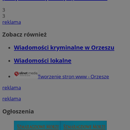
powsze
__Secure-YNID
.youtube.com
Mi
Corporation
anality
uż
.c.clarity.ms
3
cookie
wy
unikal
WMF-Uniq
.upload.wikimed
in
3
poprze
we
reklama
wygene
identyf
ANONCHK
ustat_b6x6h2kseuk2tnayz1yq0c5x0g5d7c
9 minut 55
.ustat.info
Te
Microsoft
uwzglę
sekund
in
Corporation
Zobacz również
żądaniu
sp
ustat_bl8Xwye1zkqx6rf800s01crczl447d
.ustat.info
.c.clarity.ms
służy 
ko
dotycz
in
ustat_bt5j7dtfgm4iqdb9lweganf552c5ln
.ustat.info
sesji i
Wiadomości kryminalne w Orzeszu
re
raport
ko
ustat_yzw2k52aXskvi8i0hgkckdzsp1lfus
.ustat.info
pr
_clsk
1 dzień
Ten pli
Microsoft
Wiadomości lokalne
wi
ustat_htx5jy2dajf03j3m8p1ccx5p87i1mq
.ustat.info
oprogr
orzesze.com.pl
Clarity
__Secure-
.youtube.com
5 miesięcy 4
Uż
używa
ROLLOUT_TOKEN
tygodnie
za
informa
Tworzenie stron www - Orzesze
fu
łączen
ek
w jedn
P
celów 
reklama
ko
fu
_ga_1ZETYXEVYH
.orzesze.com.pl
1 rok 1 miesiąc
Ten pl
in
reklama
przez 
uż
utrzym
te
et
Ogłoszenia
FCCDCF
.orzesze.com.pl
1 rok
Ten pl
sp
analiz
da
operat
po
__eoi
.orzesze.com.pl
5 miesięcy 4
Ten pl
_fbp
2 miesiące 4
Uż
Meta Platform