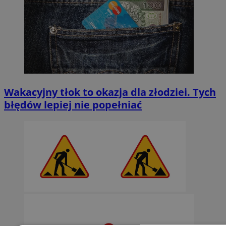
Wakacyjny tłok to okazja dla złodziei. Tych
błędów lepiej nie popełniać