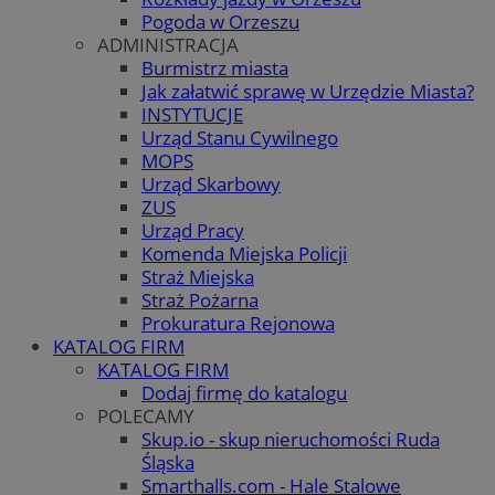
Pogoda w Orzeszu
ADMINISTRACJA
Burmistrz miasta
Jak załatwić sprawę w Urzędzie Miasta?
INSTYTUCJE
Urząd Stanu Cywilnego
MOPS
Urząd Skarbowy
ZUS
Urząd Pracy
Komenda Miejska Policji
Straż Miejska
Straż Pożarna
Prokuratura Rejonowa
KATALOG FIRM
KATALOG FIRM
Dodaj firmę do katalogu
POLECAMY
Skup.io - skup nieruchomości Ruda
Śląska
Smarthalls.com - Hale Stalowe