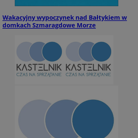
gromad
Mi
temat i
śl
wskaźn
Wakacyjny wypoczynek nad Bałtykiem w
intern
OAID
1 rok
Po
OpenX
doświa
re
Technologies
domkach Szmaragdowe Morze
dl
Inc.
cz
reklama.silnet.pl
ok
Po
zw
ni
uż
co
mo
śl
d
IDE
1 rok 2 miesiące
Te
Google LLC
us
.doubleclick.net
Do
in
sp
ko
in
re
ko
pr
wi
SRM_B
1 rok
Je
Microsoft
Mi
Corporation