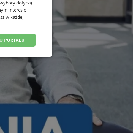
 wybory dotyczą
nym interesie
sz w każdej
DO PORTALU
esklasyfikowane
ane
owanie użytkownika i
j.