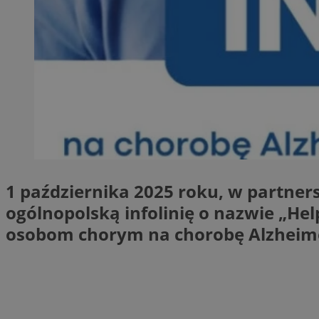
SessID
QeSessID
MvSessID
VISITOR_PRIVACY_
__cf_bm
1 października 2025 roku, w partner
ogólnopolską infolinię o nazwie „He
CookieScriptConse
osobom chorym na chorobę Alzheimer
__cf_bm