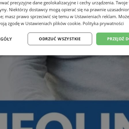
wać precyzyjne dane geolokalizacyjne i cechy urządzenia. Twoje
tryny. Niektórzy dostawcy mogą opierać się na prawnie uzasadnio
ie; masz prawo sprzeciwić się temu w
Ustawieniach reklam
. Może
woją zgodę w
Ustawieniach plików cookie
.
Polityka prywatności
EGÓŁY
ODRZUĆ WSZYSTKIE
PRZEJDŹ 
Wydajność
Targetowanie
Funkcjonalność
Ni
ezbędne
Wydajność
Targetowanie
Funkcjonalność
Niesklasyfikow
ie umożliwiają korzystanie z podstawowych funkcji strony internetowej, takich jak log
Bez niezbędnych plików cookie nie można prawidłowo korzystać ze strony internetowe
Provider
/
Okres
Opis
Domena
przechowywania