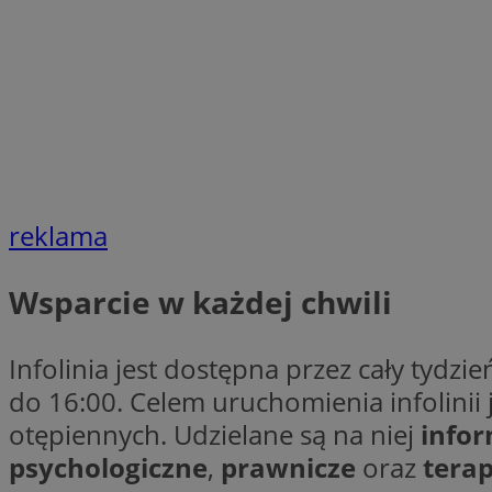
Nazwa
Nazwa
ustat_agfw3qpwXtz
Nazwa
ustat_8hezdrw6jXd
_clck
__gads
openstat_12e0dbc
openstat_gid
_ga
MR
openstat_axigzz1m6
ustat_Xljcjgyrsdcu
reklama
ANONCHK
__Secure-YNID
WMF-Uniq
Wsparcie w każdej chwili
_clsk
ustat_b6x6h2kseuk
__Secure-
ROLLOUT_TOKEN
ustat_bl8Xwye1zkqx
Infolinia jest dostępna przez cały tydz
ustat_bt5j7dtfgm4
do 16:00. Celem uruchomienia infolinii 
_ga_1ZETYXEVYH
ustat_yzw2k52aXskv
otępiennych. Udzielane są na niej
infor
_fbp
FCCDCF
ustat_htx5jy2dajf
psychologiczne
,
prawnicze
oraz
tera
__eoi