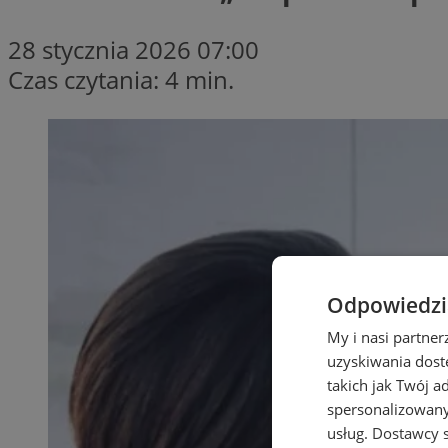
28 stycznia 2026 07:00
Czas czytania: 4 min.
Odpowiedzia
My i nasi partne
uzyskiwania dost
takich jak Twój a
spersonalizowanyc
usług.
Dostawcy s