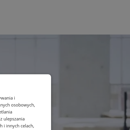
ywania i
danych osobowych,
etlania
az ulepszania
 i innych celach,