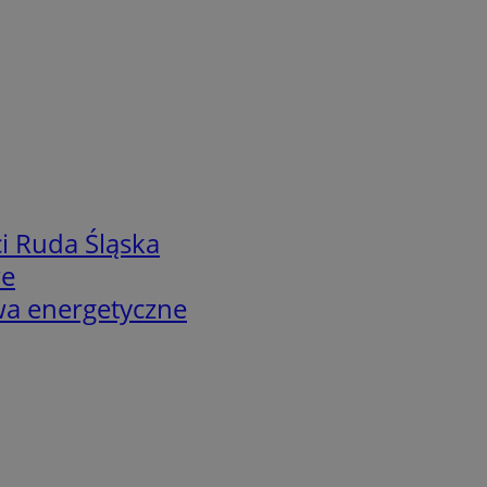
i Ruda Śląska
we
twa energetyczne