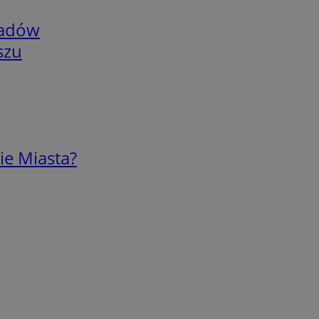
adów
szu
ie Miasta?