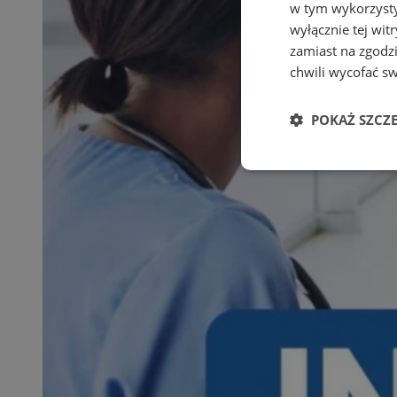
w tym wykorzysty
wyłącznie tej wi
zamiast na zgodz
chwili wycofać s
POKAŻ SZCZ
Niezbędne
Ni
Niezbędne pliki cook
zarządzanie kontem. 
Nazwa