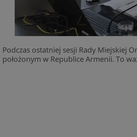
SessID
QeSessID
MvSessID
VISITOR_PRIVACY_
Podczas ostatniej sesji Rady Miejskiej 
położonym w Republice Armenii. To waż
__cf_bm
CookieScriptConse
__cf_bm