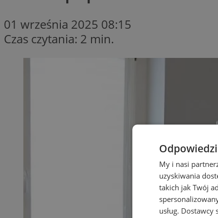
01 września 2025 08:15
Czas czytania: 2 min.
Odpowiedzia
My i nasi partne
uzyskiwania dost
takich jak Twój a
spersonalizowanyc
usług.
Dostawcy s