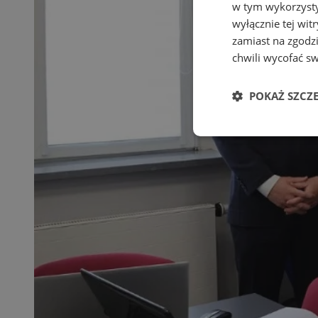
w tym wykorzysty
wyłącznie tej wi
zamiast na zgodz
chwili wycofać s
POKAŻ SZCZ
Niezbędne
Ni
Niezbędne pliki cook
zarządzanie kontem. 
Nazwa