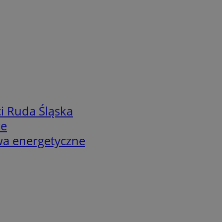
i Ruda Śląska
we
twa energetyczne