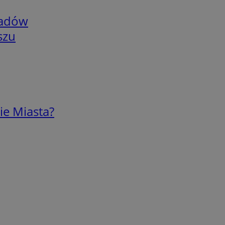
adów
szu
ie Miasta?