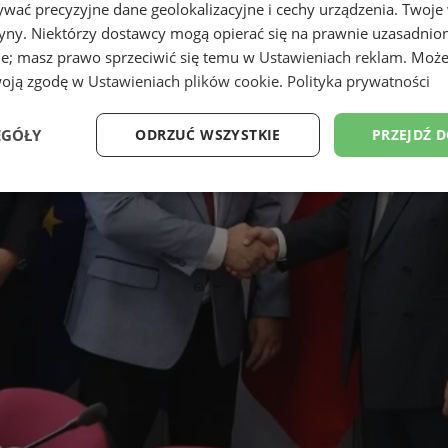
wać precyzyjne dane geolokalizacyjne i cechy urządzenia. Twoje
tryny. Niektórzy dostawcy mogą opierać się na prawnie uzasadnio
ie; masz prawo sprzeciwić się temu w
Ustawieniach reklam
. Może
woją zgodę w
Ustawieniach plików cookie
.
Polityka prywatności
EGÓŁY
ODRZUĆ WSZYSTKIE
PRZEJDŹ 
Wydajność
Targetowanie
Funkcjonalność
Ni
ezbędne
Wydajność
Targetowanie
Funkcjonalność
Niesklasyfikow
ie umożliwiają korzystanie z podstawowych funkcji strony internetowej, takich jak log
Bez niezbędnych plików cookie nie można prawidłowo korzystać ze strony internetowe
Provider
/
Okres
Opis
Domena
przechowywania