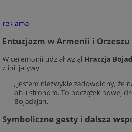
Nazwa
Nazwa
ustat_agfw3qpwXtz
Nazwa
reklama
ustat_8hezdrw6jXd
_clck
__gads
openstat_12e0dbc
Entuzjazm w Armenii i Orzeszu
openstat_gid
_ga
MR
openstat_axigzz1m6
W ceremonii udział wziął
Hraczja Boja
ustat_Xljcjgyrsdcu
ANONCHK
z inicjatywy:
__Secure-YNID
WMF-Uniq
„Jestem niezwykle zadowolony, że na
_clsk
ustat_b6x6h2kseuk
__Secure-
ROLLOUT_TOKEN
obu stronom. To początek nowej dro
ustat_bl8Xwye1zkqx
Bojadżjan.
ustat_bt5j7dtfgm4
_ga_1ZETYXEVYH
ustat_yzw2k52aXskv
_fbp
Symboliczne gesty i dalsza wsp
FCCDCF
ustat_htx5jy2dajf
__eoi