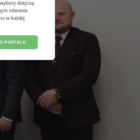
 wybory dotyczą
nym interesie
sz w każdej
DO PORTALU
esklasyfikowane
ane
owanie użytkownika i
j.