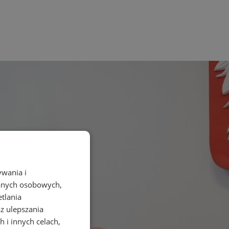
ywania i
danych osobowych,
etlania
az ulepszania
 i innych celach,