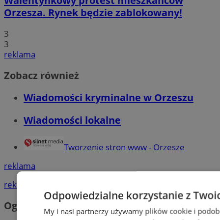
Walentynkowy protest mieszkańców
Orzesza. Rynek będzie zablokowany!
3
3
reklama
Zobacz również
Wiadomości kryminalne w Orzeszu
Wiadomości lokalne
Tworzenie stron www - Orzesze
reklama
reklama
Odpowiedzialne korzystanie z Twoi
Ogłoszenia
My i nasi partnerzy używamy plików cookie i podob