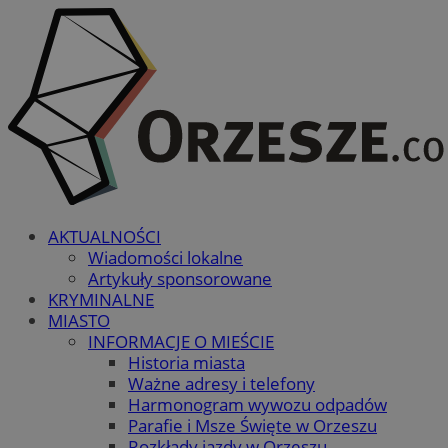
AKTUALNOŚCI
Wiadomości lokalne
Artykuły sponsorowane
KRYMINALNE
MIASTO
INFORMACJE O MIEŚCIE
Historia miasta
Ważne adresy i telefony
Harmonogram wywozu odpadów
Parafie i Msze Święte w Orzeszu
Rozkłady jazdy w Orzeszu