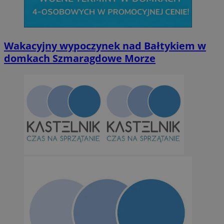
Niesklasyfikowane
Wakacyjny wypoczynek nad Bałtykiem w
domkach Szmaragdowe Morze
Niezbędne
Wydajność
Targetowanie
Funkcjonalno
Niezbędne pliki cookie umożliwiają korzystanie z podstawowych fun
takich jak logowanie użytkownika i zarządzanie kontem. Bez niezb
można prawidłowo korzystać ze strony internetowej.
Provider
/
Okres
Nazwa
Domena
przechowywan
SessID
orzesze.com.pl
1 rok
QeSessID
orzesze.com.pl
1 rok