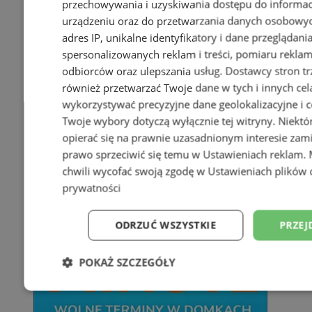
przechowywania i uzyskiwania dostępu do informac
urządzeniu oraz do przetwarzania danych osobowych
adres IP, unikalne identyfikatory i dane przeglądani
spersonalizowanych reklam i treści, pomiaru reklam i
odbiorców oraz ulepszania usług.
Dostawcy stron tr
również przetwarzać Twoje dane w tych i innych cel
wykorzystywać precyzyjne dane geolokalizacyjne i c
Twoje wybory dotyczą wyłącznie tej witryny. Niekt
opierać się na prawnie uzasadnionym interesie zami
prawo sprzeciwić się temu w
Ustawieniach reklam
.
chwili wycofać swoją zgodę w
Ustawieniach plików 
prywatności
ODRZUĆ WSZYSTKIE
PRZEJ
POKAŻ SZCZEGÓŁY
Niezbędne
Wydajność
Targetowani