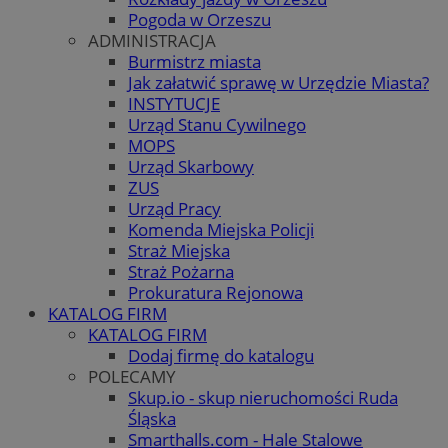
Pogoda w Orzeszu
ADMINISTRACJA
Burmistrz miasta
Jak załatwić sprawę w Urzędzie Miasta?
INSTYTUCJE
Urząd Stanu Cywilnego
MOPS
Urząd Skarbowy
ZUS
Urząd Pracy
Komenda Miejska Policji
Straż Miejska
Straż Pożarna
Prokuratura Rejonowa
KATALOG FIRM
KATALOG FIRM
Dodaj firmę do katalogu
POLECAMY
Skup.io - skup nieruchomości Ruda
Śląska
Smarthalls.com - Hale Stalowe