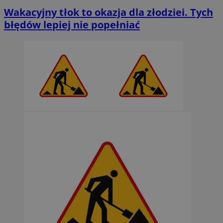
Wakacyjny tłok to okazja dla złodziei. Tych
błędów lepiej nie popełniać