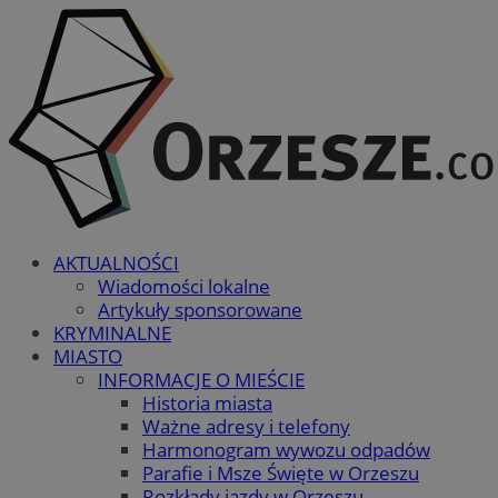
AKTUALNOŚCI
Wiadomości lokalne
Artykuły sponsorowane
KRYMINALNE
MIASTO
INFORMACJE O MIEŚCIE
Historia miasta
Ważne adresy i telefony
Harmonogram wywozu odpadów
Parafie i Msze Święte w Orzeszu
Rozkłady jazdy w Orzeszu