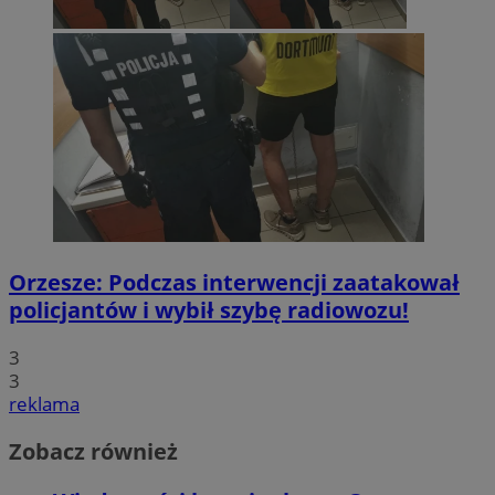
Orzesze: Podczas interwencji zaatakował
policjantów i wybił szybę radiowozu!
3
3
reklama
Zobacz również