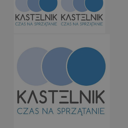
Niesklasyfikowane
Niezbędne
Wydajność
Targetowanie
Funkcjonalno
Niezbędne pliki cookie umożliwiają korzystanie z podstawowych fun
takich jak logowanie użytkownika i zarządzanie kontem. Bez niezb
można prawidłowo korzystać ze strony internetowej.
Provider
/
Okres
Nazwa
Domena
przechowywan
SessID
orzesze.com.pl
1 rok
QeSessID
orzesze.com.pl
1 rok
MvSessID
orzesze.com.pl
1 rok