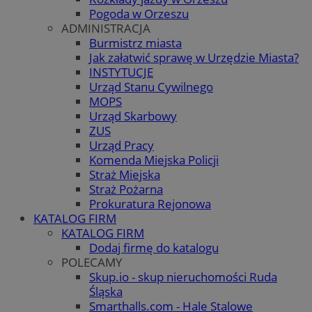
Pogoda w Orzeszu
ADMINISTRACJA
Burmistrz miasta
Jak załatwić sprawę w Urzędzie Miasta?
INSTYTUCJE
Urząd Stanu Cywilnego
MOPS
Urząd Skarbowy
ZUS
Urząd Pracy
Komenda Miejska Policji
Straż Miejska
Straż Pożarna
Prokuratura Rejonowa
KATALOG FIRM
KATALOG FIRM
Dodaj firmę do katalogu
POLECAMY
Skup.io - skup nieruchomości Ruda
Śląska
Smarthalls.com - Hale Stalowe