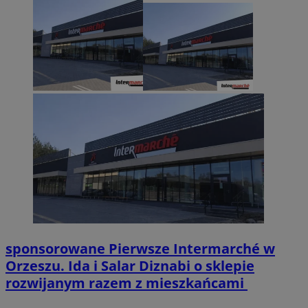
sponsorowane
Pierwsze Intermarché w
Orzeszu. Ida i Salar Diznabi o sklepie
rozwijanym razem z mieszkańcami