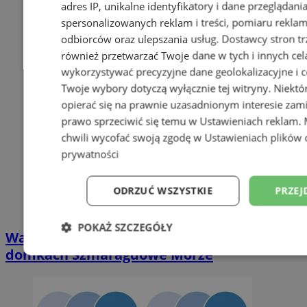
adres IP, unikalne identyfikatory i dane przeglądani
spersonalizowanych reklam i treści, pomiaru reklam i
odbiorców oraz ulepszania usług.
Dostawcy stron tr
również przetwarzać Twoje dane w tych i innych cel
wykorzystywać precyzyjne dane geolokalizacyjne i c
Twoje wybory dotyczą wyłącznie tej witryny. Niekt
opierać się na prawnie uzasadnionym interesie zami
prawo sprzeciwić się temu w
Ustawieniach reklam
.
chwili wycofać swoją zgodę w
Ustawieniach plików 
prywatności
ODRZUĆ WSZYSTKIE
PRZEJ
POKAŻ SZCZEGÓŁY
Wakacyjny wypoczynek nad Bałtykiem w
domkach Szmaragdowe Morze
Niezbędne
Wydajność
Targetowani