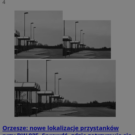
4
Orzesze: nowe lokalizacje przystanków