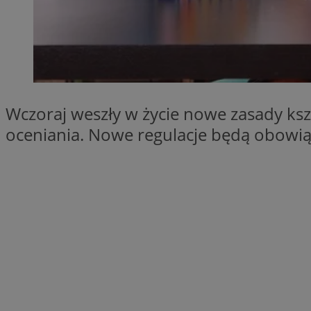
SessID
QeSessID
MvSessID
VISITOR_PRIVACY_
Wczoraj weszły w życie nowe zasady ks
oceniania. Nowe regulacje będą obowią
__cf_bm
CookieScriptConse
__cf_bm