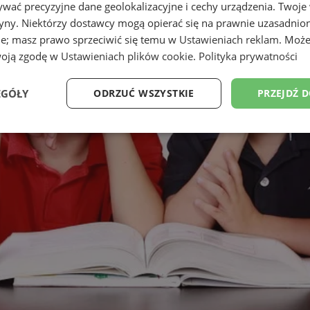
wać precyzyjne dane geolokalizacyjne i cechy urządzenia. Twoje
tryny. Niektórzy dostawcy mogą opierać się na prawnie uzasadnio
ie; masz prawo sprzeciwić się temu w
Ustawieniach reklam
. Może
woją zgodę w
Ustawieniach plików cookie
.
Polityka prywatności
EGÓŁY
ODRZUĆ WSZYSTKIE
PRZEJDŹ 
Wydajność
Targetowanie
Funkcjonalność
Ni
ezbędne
Wydajność
Targetowanie
Funkcjonalność
Niesklasyfikow
ie umożliwiają korzystanie z podstawowych funkcji strony internetowej, takich jak log
Bez niezbędnych plików cookie nie można prawidłowo korzystać ze strony internetowe
Provider
/
Okres
Opis
Domena
przechowywania