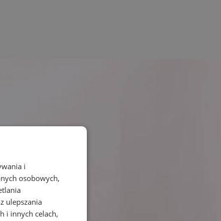
ywania i
danych osobowych,
etlania
az ulepszania
 i innych celach,