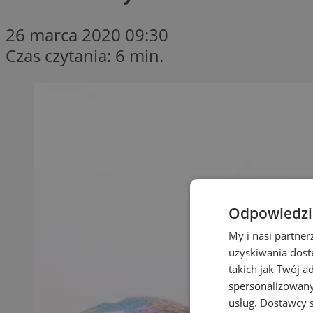
26 marca 2020 09:30
Czas czytania: 6 min.
Odpowiedzia
My i nasi partne
uzyskiwania dost
takich jak Twój a
spersonalizowanyc
usług.
Dostawcy s