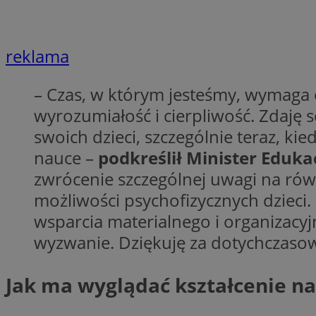
Nazwa
Nazwa
ustat_agfw3qpwXtz
Nazwa
reklama
ustat_8hezdrw6jXd
_clck
__gads
openstat_12e0dbc
– Czas, w którym jesteśmy, wymaga o
openstat_gid
wyrozumiałość i cierpliwość. Zdaję 
_ga
MR
openstat_axigzz1m6
swoich dzieci, szczególnie teraz, ki
ustat_Xljcjgyrsdcu
nauce –
podkreślił Minister Eduka
ANONCHK
__Secure-YNID
zwrócenie szczególnej uwagi na rów
WMF-Uniq
możliwości psychofizycznych dzieci
_clsk
ustat_b6x6h2kseuk
__Secure-
wsparcia materialnego i organizacyj
ROLLOUT_TOKEN
ustat_bl8Xwye1zkqx
wyzwanie. Dziękuję za dotychczasow
ustat_bt5j7dtfgm4
_ga_1ZETYXEVYH
ustat_yzw2k52aXskv
_fbp
Jak ma wyglądać kształcenie na
FCCDCF
ustat_htx5jy2dajf
__eoi