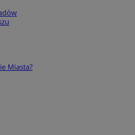
adów
szu
ie Miasta?