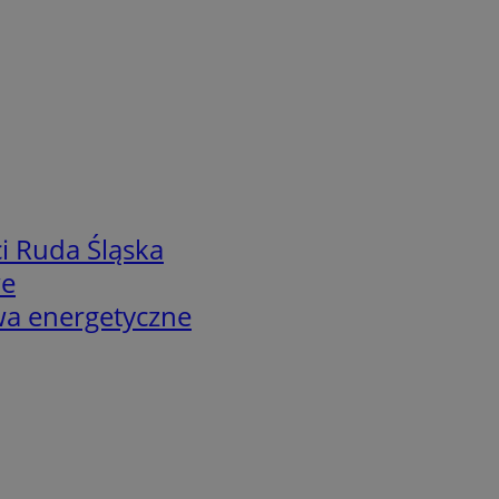
i Ruda Śląska
we
twa energetyczne