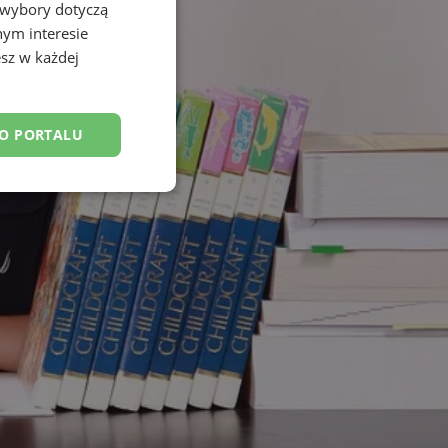
 wybory dotyczą
nym interesie
sz w każdej
DO PORTALU
esklasyfikowane
ane
owanie użytkownika i
j.