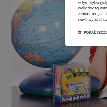
w tym wykorzysty
wyłącznie tej wi
zamiast na zgodz
chwili wycofać s
POKAŻ SZCZ
Niezbędne
Ni
Niezbędne pliki cook
zarządzanie kontem. 
Nazwa