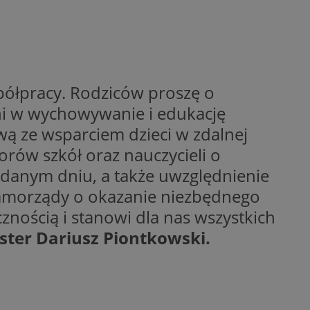
wywania
Opis
rakcji użytkowników
u poprawy
ubleClick for
 strony
yświetlanie reklam
spółpracy. Rodziców proszę o
.
oni w wychowywanie i edukację
nalytics - co
 którego używamy
nej usługi
owej do
ową ze wsparciem dzieci w zdalnej
zróżniania
 losowo
orów szkół oraz nauczycieli o
a. Jest on
w jaki sposób
ie i służy do
ygodnie
ernetowej, oraz
sesji i kampanii na
 danym dniu, a także uwzględnienie
wy mógł zobaczyć
ygodnie
 samorządy o okazanie niezbędnego
niem Microsoft
ażaniem funkcji i
ywania informacji o
znością i stanowi dla nas wszystkich
rolować, które
tron w jedną sesję
wyświetlane
 etapowych,
ster Dariusz Piontkowski.
nego użytkownika
ytics do
serii produktów
rznej przez
sie rzeczywistym od
aangażowania