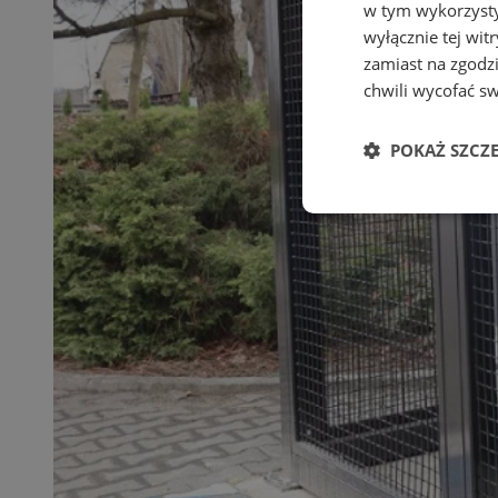
w tym wykorzysty
wyłącznie tej wi
zamiast na zgodz
chwili wycofać s
POKAŻ SZCZ
Niezbędne
Ni
Niezbędne pliki cook
zarządzanie kontem. 
Nazwa