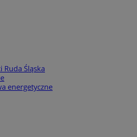
i Ruda Śląska
we
twa energetyczne