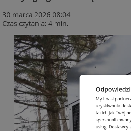
30 marca 2026 08:04
Czas czytania: 4 min.
Odpowiedzia
My i nasi partne
uzyskiwania dost
takich jak Twój a
spersonalizowanyc
usług.
Dostawcy s