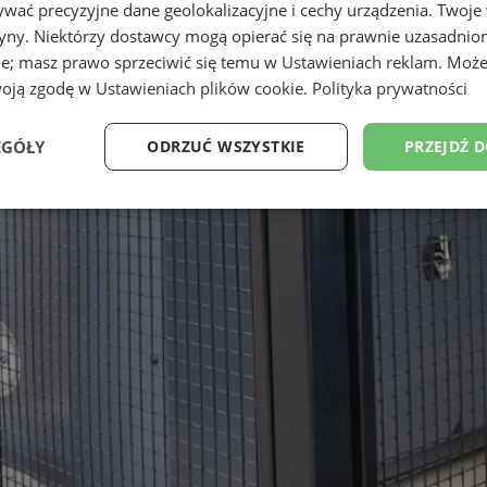
wać precyzyjne dane geolokalizacyjne i cechy urządzenia. Twoje
tryny. Niektórzy dostawcy mogą opierać się na prawnie uzasadnio
ie; masz prawo sprzeciwić się temu w
Ustawieniach reklam
. Może
woją zgodę w
Ustawieniach plików cookie
.
Polityka prywatności
EGÓŁY
ODRZUĆ WSZYSTKIE
PRZEJDŹ 
Wydajność
Targetowanie
Funkcjonalność
Ni
ezbędne
Wydajność
Targetowanie
Funkcjonalność
Niesklasyfikow
ie umożliwiają korzystanie z podstawowych funkcji strony internetowej, takich jak log
Bez niezbędnych plików cookie nie można prawidłowo korzystać ze strony internetowe
Provider
/
Okres
Opis
Domena
przechowywania