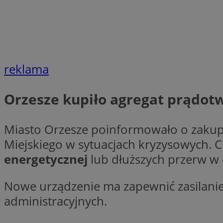
Nazwa
Nazwa
ustat_agfw3qpwXtz
Nazwa
ustat_8hezdrw6jXd
_clck
__gads
openstat_12e0dbc
reklama
openstat_gid
_ga
MR
openstat_axigzz1m6
Orzesze kupiło agregat prądot
ustat_Xljcjgyrsdcu
ANONCHK
__Secure-YNID
Miasto Orzesze poinformowało o zaku
WMF-Uniq
Miejskiego w sytuacjach kryzysowych.
_clsk
ustat_b6x6h2kseuk
__Secure-
ROLLOUT_TOKEN
energetycznej
lub dłuższych przerw w
ustat_bl8Xwye1zkqx
ustat_bt5j7dtfgm4
_ga_1ZETYXEVYH
Nowe urządzenie ma zapewnić zasilanie t
ustat_yzw2k52aXskv
_fbp
administracyjnych.
FCCDCF
ustat_htx5jy2dajf
__eoi