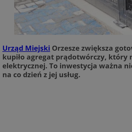
SessID
QeSessID
MvSessID
VISITOR_PRIVACY_
Urząd Miejski
Orzesze zwiększa goto
kupiło agregat prądotwórczy, który 
elektrycznej. To inwestycja ważna ni
__cf_bm
na co dzień z jej usług.
CookieScriptConse
__cf_bm