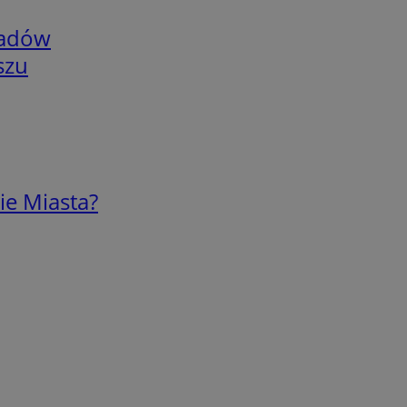
adów
szu
ie Miasta?