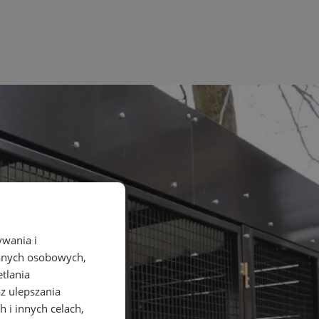
ywania i
danych osobowych,
etlania
az ulepszania
 i innych celach,