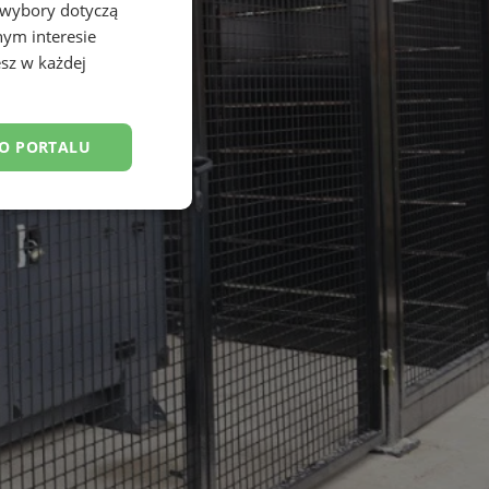
 wybory dotyczą
nym interesie
sz w każdej
DO PORTALU
esklasyfikowane
ane
owanie użytkownika i
j.