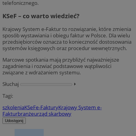
telefonicznego.
KSeF – co warto wiedzieć?
Krajowy System e-Faktur to rozwiązanie, które zmienia
sposób wystawiania i obiegu faktur w Polsce. Dla wielu
przedsiębiorców oznacza to konieczność dostosowania
systemów księgowych oraz procedur wewnętrznych.
Marcowe spotkania mają przybliżyć najważniejsze
zagadnienia i rozwiać podstawowe wątpliwości
związane z wdrażaniem systemu.
Słuchaj
⏵︎
Tagi:
szkolenia
KSeF
e-Faktury
Krajowy System e-
Faktur
branże
urząd skarbowy
Udostępnij