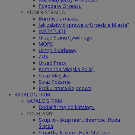
Pogoda w Orzeszu
ADMINISTRACJA
Burmistrz miasta
Jak załatwić sprawę w Urzędzie Miasta?
INSTYTUCJE
Urząd Stanu Cywilnego
MOPS
Urząd Skarbowy
ZUS
Urząd Pracy
Komenda Miejska Policji
Straż Miejska
Straż Pożarna
Prokuratura Rejonowa
KATALOG FIRM
KATALOG FIRM
Dodaj firmę do katalogu
POLECAMY
Skup.io - skup nieruchomości Ruda
Śląska
Smarthalls.com - Hale Stalowe