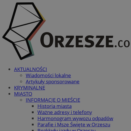
AKTUALNOŚCI
Wiadomości lokalne
Artykuły sponsorowane
KRYMINALNE
MIASTO
INFORMACJE O MIEŚCIE
Historia miasta
Ważne adresy i telefony
Harmonogram wywozu odpadów
Parafie i Msze Święte w Orzeszu
Rozkłady jazdy w Orzeszu