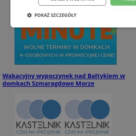
POKAŻ SZCZEGÓŁY
Niezbędne
Wydajność
Targetowani
Niesklasyfikowane
Wakacyjny wypoczynek nad Bałtykiem w
domkach Szmaragdowe Morze
Niezbędne
Wydajność
Targetowanie
Funkcjonalno
Niezbędne pliki cookie umożliwiają korzystanie z podstawowych fun
takich jak logowanie użytkownika i zarządzanie kontem. Bez niezb
można prawidłowo korzystać ze strony internetowej.
Provider
/
Okres
Nazwa
Domena
przechowywan