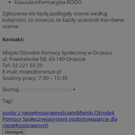
klauzula informacyjna RODO.
Zgłoszenia nie będą podlegały ocenie według
kolejności, co oznacza, że każdy uczestnik ma równe
szanse.
Kontakt:
Miejski Ośrodek Pomocy Społecznej w Orzeszu
ul. Powstańców 5B, 43-180 Orzesze
Tel: 32 221 55 20
E-mail:
mops@orzesze.pl
Godziny pracy: 7:30 – 15:30
Słuchaj
⏵︎
Tagi:
osoby z niepełnosprawnościami
Miejski Ośrodek
Pomocy Społecznej
asystent osobisty
wsparcie dla
niepełnosprawnych
Udostępnij