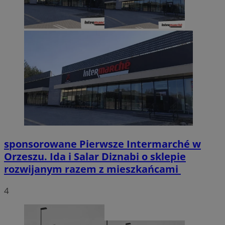
sponsorowane
Pierwsze Intermarché w
Orzeszu. Ida i Salar Diznabi o sklepie
rozwijanym razem z mieszkańcami
4