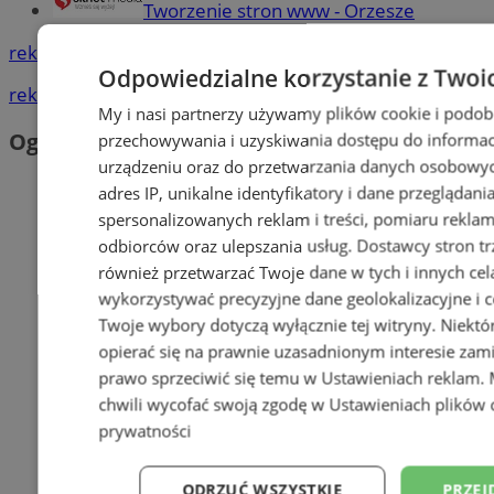
Tworzenie stron www - Orzesze
reklama
Odpowiedzialne korzystanie z Twoi
reklama
My i nasi partnerzy używamy plików cookie i podob
Ogłoszenia
przechowywania i uzyskiwania dostępu do informac
urządzeniu oraz do przetwarzania danych osobowych
adres IP, unikalne identyfikatory i dane przeglądani
spersonalizowanych reklam i treści, pomiaru reklam i
odbiorców oraz ulepszania usług.
Dostawcy stron tr
również przetwarzać Twoje dane w tych i innych cel
wykorzystywać precyzyjne dane geolokalizacyjne i c
Twoje wybory dotyczą wyłącznie tej witryny. Niekt
opierać się na prawnie uzasadnionym interesie zami
prawo sprzeciwić się temu w
Ustawieniach reklam
.
chwili wycofać swoją zgodę w
Ustawieniach plików 
prywatności
ODRZUĆ WSZYSTKIE
PRZEJ