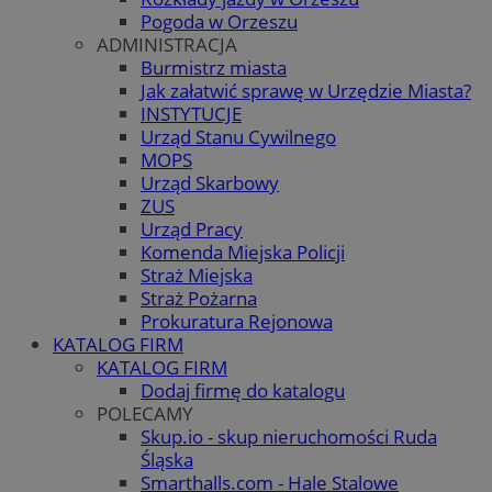
Pogoda w Orzeszu
ADMINISTRACJA
Burmistrz miasta
Jak załatwić sprawę w Urzędzie Miasta?
INSTYTUCJE
Urząd Stanu Cywilnego
MOPS
Urząd Skarbowy
ZUS
Urząd Pracy
Komenda Miejska Policji
Straż Miejska
Straż Pożarna
Prokuratura Rejonowa
KATALOG FIRM
KATALOG FIRM
Dodaj firmę do katalogu
POLECAMY
Skup.io - skup nieruchomości Ruda
Śląska
Smarthalls.com - Hale Stalowe