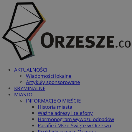
AKTUALNOŚCI
Wiadomości lokalne
Artykuły sponsorowane
KRYMINALNE
MIASTO
INFORMACJE O MIEŚCIE
Historia miasta
Ważne adresy i telefony
Harmonogram wywozu odpadów
Parafie i Msze Święte w Orzeszu
Rozkłady jazdy w Orzeszu